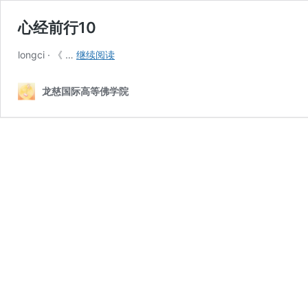
心经前行10
心
longci · 《 …
继续阅读
经
前
龙慈国际高等佛学院
行
10