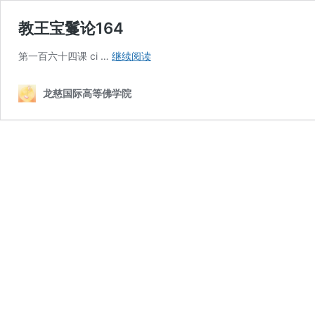
教王宝鬘论164
教
第一百六十四课 ci …
继续阅读
王
宝
龙慈国际高等佛学院
鬘
论
164