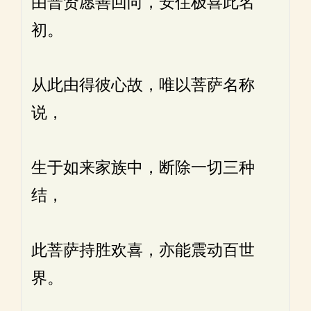
由普贤愿善回向，安住极喜此名
初。
从此由得彼心故，唯以菩萨名称
说，
生于如来家族中，断除一切三种
结，
此菩萨持胜欢喜，亦能震动百世
界。