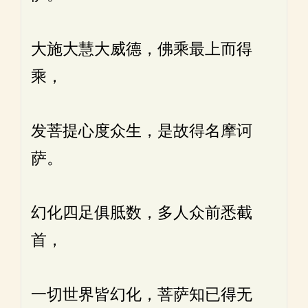
大施大慧大威德，佛乘最上而得
乘，
发菩提心度众生，是故得名摩诃
萨。
幻化四足俱胝数，多人众前悉截
首，
一切世界皆幻化，菩萨知已得无