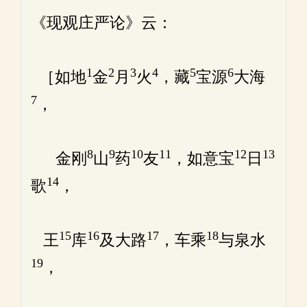
《现观庄严论》云：
1
2
3
4
5
6
［如地
金
月
火
，藏
宝源
大海
7
，
8
9
10
11
12
13
金刚
山
药
友
，如意宝
日
14
歌
，
15
16
17
18
王
库
及大路
，车乘
与泉水
19
，