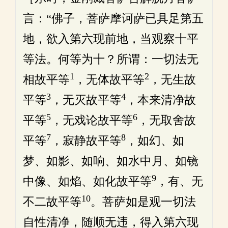
言：“佛子，菩萨摩诃萨已具足第五
地，欲入第六现前地，当观察十平
等法。何等为十？所谓：一切法无
1
2
相故平等
，无体故平等
，无生故
3
4
平等
，无灭故平等
，本来清净故
5
6
平等
，无戏论故平等
，无取舍故
7
8
平等
，寂静故平等
，如幻、如
梦、如影、如响、如水中月、如镜
9
中像、如焰、如化故平等
，有、无
10
不二故平等
。菩萨如是观一切法
自性清净，随顺无违，得入第六现