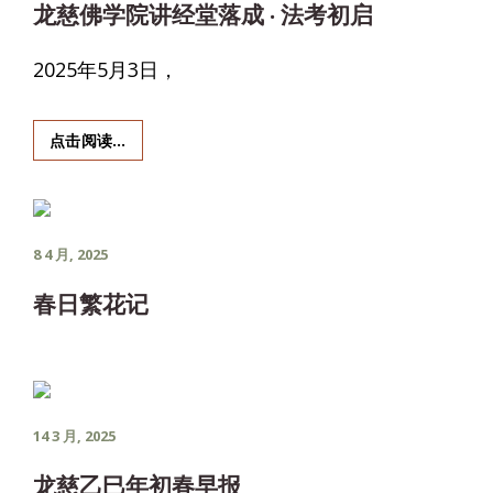
龙慈佛学院讲经堂落成 · 法考初启
2025年5月3日，
龙
点击阅读…
慈
佛
学
院
POSTED
8 4 月, 2025
讲
经
ON
春日繁花记
堂
落
成
·
法
考
POSTED
14 3 月, 2025
初
启
ON
龙慈乙巳年初春早报