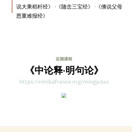
说大乘稻杆经》 ·《随念三宝经》 ·《佛说父母
恩重难报经》
近期课程
《中论释·明句论》
https://nmibafrance.org/mingjulun