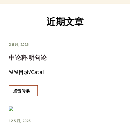
近期文章
POSTED
2 6 月, 2025
ON
中论释·明句论
༄༄目录/Catal
中
点击阅读…
论
释
·
明
POSTED
12 5 月, 2025
句
论
ON