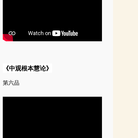
《中观根本慧论》
第六品