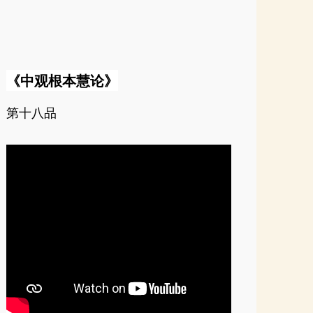
《中观根本慧论》
第十八品