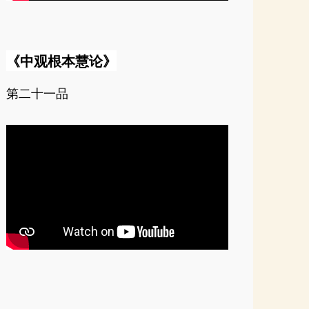
《中观根本慧论》
第二十一品