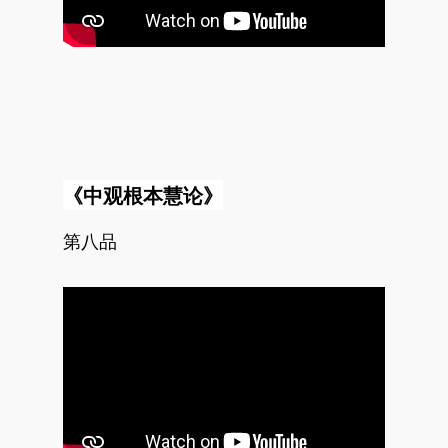
《中观根本慧论》
第八品