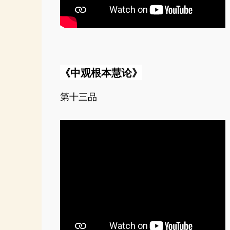
《中观根本慧论》
第十三品