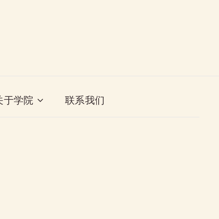
关于学院
联系我们