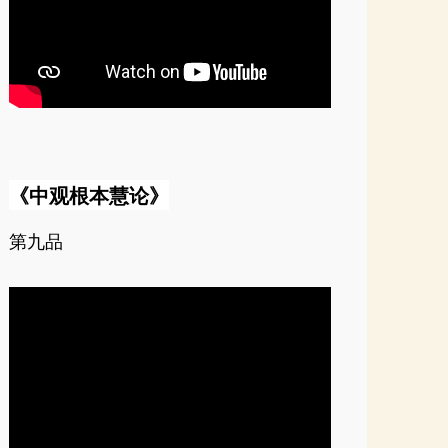
《中观根本慧论》
第九品