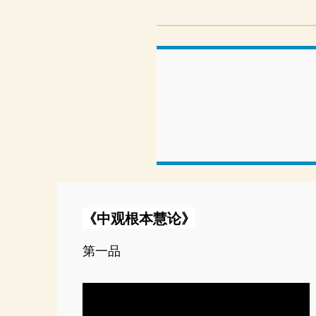
《中观根本慧论》
第一品