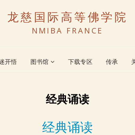
龙慈国际高等佛学院
NMIBA FRANCE
迷开悟
图书馆
下载专区
传承
经典诵读
经典诵读