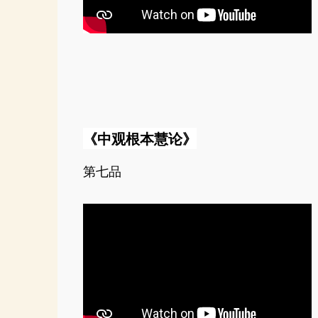
《中观根本慧论》
第七品