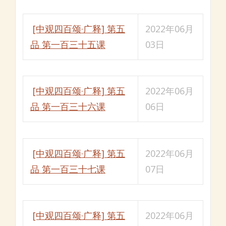
[中观四百颂·广释] 第五
2022年06月
品 第一百三十五课
03日
[中观四百颂·广释] 第五
2022年06月
品 第一百三十六课
06日
[中观四百颂·广释] 第五
2022年06月
品 第一百三十七课
07日
[中观四百颂·广释] 第五
2022年06月