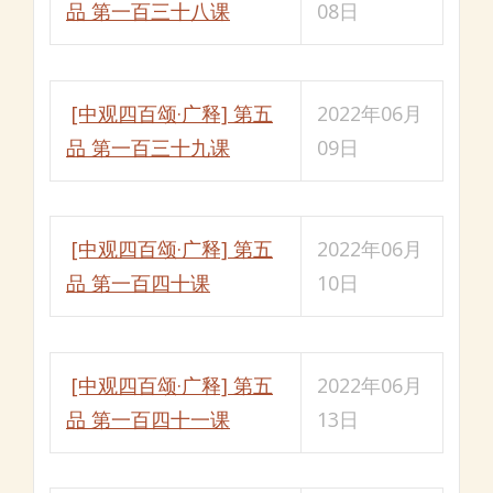
品 第一百三十八课
08日
[中观四百颂·广释] 第五
2022年06月
品 第一百三十九课
09日
[中观四百颂·广释] 第五
2022年06月
品 第一百四十课
10日
[中观四百颂·广释] 第五
2022年06月
品 第一百四十一课
13日