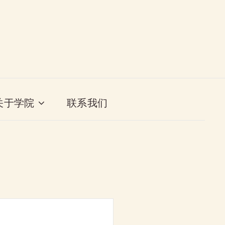
关于学院
联系我们