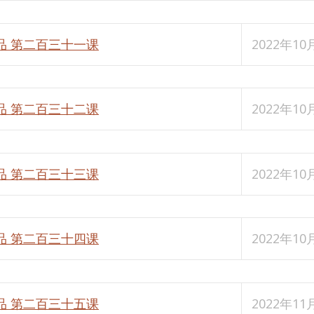
九品 第二百三十一课
2022年10
九品 第二百三十二课
2022年10
九品 第二百三十三课
2022年10
九品 第二百三十四课
2022年10
九品 第二百三十五课
2022年11