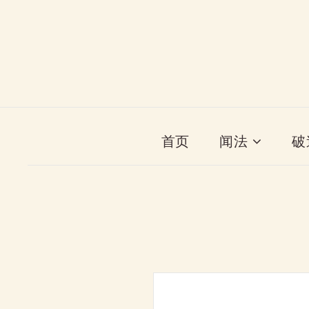
首页
闻法
破