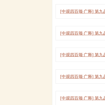
[中观四百颂·广释] 第
[中观四百颂·广释] 第
[中观四百颂·广释] 第
[中观四百颂·广释] 第
[中观四百颂·广释] 第