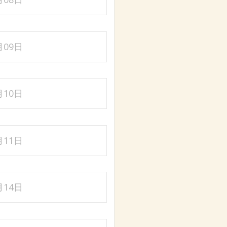
月09日
月10日
月11日
月14日