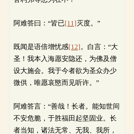
阿难答曰：“皆已
[11]
灭度。”
既闻是语倍增忧感
[12]
。白言：“大
圣！我本入海愿安隐还，为佛及僧
设大施会。我于今者欲为圣众办少
微供，唯愿哀愍而见听许。”
阿难答言：“善哉！长者。能知世间
不安危脆，于胜福田起坚固业。长
者当知，诸法无常、无我、我所，