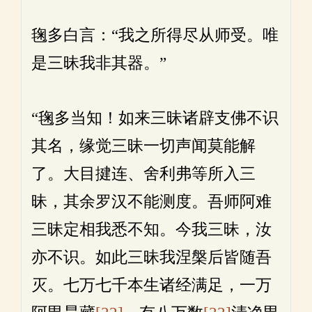
毱多白言：“我之所得尽从师受。唯
是三昧我非其器。”
“毱多当知！如来三昧诸辟支佛不识
其名，缘觉三昧一切声闻莫能解
了。大目揵连、舍利弗等所入三
昧，其余罗汉不能测度。吾师阿难
三昧定相我悉不知。今我三昧，汝
亦不识。如此三昧我涅槃后皆随吾
灭。七万七千本生诸经满足，一万