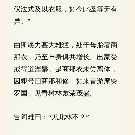
仪法式及以衣服，如今此圣等无有
异。”
由斯愿力甚大雄猛，处于母胎著商
那衣，乃至与身俱共增长。出家受
戒得道涅槃。是商那衣未尝离体，
因即号曰商那和修。如来昔游摩突
罗国，见青树林敷荣茂盛。
告阿难曰：“见此林不？”