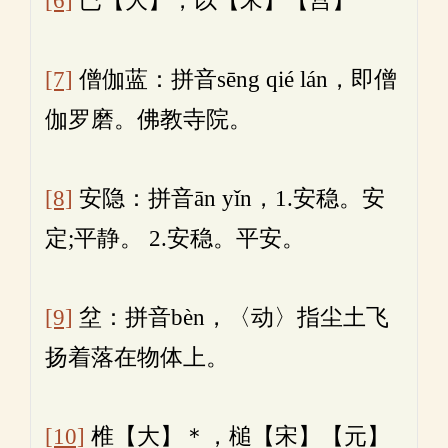
[6]
已【大】，以【宋】【宫】
[7]
僧伽蓝：拼音sēng qié lán，即僧
伽罗磨。佛教寺院。
[8]
安隐：拼音ān yǐn，1.安稳。安
定;平静。 2.安稳。平安。
[9]
坌：拼音bèn，〈动〉指尘土飞
扬着落在物体上。
[10]
椎【大】＊，槌【宋】【元】