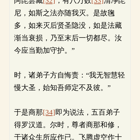
阿毘昙藏
[32]
，有八万数
[33]
清净毘
尼，如斯之法亦随我灭。是故毱
多，如来灭后贤圣隐没，如是法藏
渐当衰损，乃至末后一切都尽。汝
今应当勤加守护。”
时，诸弟子方自悔责：“我无智慧轻
慢大圣，始知吾师定不及彼。”
于是商那
[34]
即为说法，五百弟子
得罗汉道。尔时，尊者商那和修，
于诸众生所应作已。飞腾虚空作十