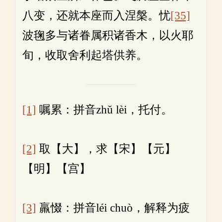
八变，还就本座而入涅槃。忧
[35]
波毱多与诸眷属积诸香木，以火耶
旬，收取舍利起塔供养。
[1]
嘱累：拼音zhǔ lèi，托付。
[2]
取【大】，求【宋】【元】
【明】【宫】
[3]
羸惙：拼音léi chuò，解释为疲