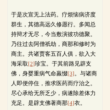
于是次宣无上法药。疗烦恼病济度
群生，其德高远久修愿行。多闻总
持辩才无尽，今当敷演彼功德聚。
乃往过去阿僧祇劫，商那和修时为
商主。共诸贾客五百人俱，欲入大
海采取
[2]
珍宝。于其前路见辟支
佛，身婴重病气命羸惙
[3]
。与诸商
人即便停住，推求医药而疗治之。
尽心承给无所乏少，病遂除差体力
充足。是辟支佛著商那
[4]
衣。