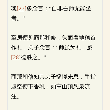
毱
[27]
多念言：“自非吾师无能坐
者。”
至房便见商那和修，头面着地稽首
作礼。弟子念言：“师虽为礼。威
[28]
德胜之。”
商那和修知其弟子憍慢未息，手指
虚空便下香乳，如高山顶悬泉流
注。