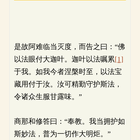
是故阿难临当灭度，而告之曰：“佛
以法眼付大迦叶。迦叶以法嘱累
[1]
于我。如我今者涅槃时至，以法宝
藏用付于汝。汝可精勤守护斯法，
令诸众生服甘露味。”
商那和修答曰：“奉教。我当拥护如
斯妙法，普为一切作大明炬。”