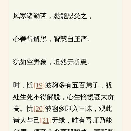
风寒诸勤苦，悉能忍受之，
心善得解脱，智慧自庄严。
犹如空野象，坦然无忧患。
时，忧
[19]
波毱多有五百弟子，犹
处生死不得解脱，心生憍慢甚大贡
高。忧
[20]
波毱多即入三昧，观此
诸人与己
[21]
无缘，唯有吾师乃能