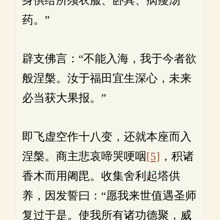
身供给所须衣服、卧具、病瘦汤
药。”
辟支佛言：“不能入海，我于今者欲
般涅槃。汝于福田宜生深心，未来
必当获大果报。”
即飞虚空作十八变，还就本座而入
涅槃。商主悲哀啼哭哽咽
[5]
，积诸
香木而用阇毘。收集舍利起塔供
养，因发誓曰：“愿我来世值遇圣师
复过于是。使我所有诸功德聚，威