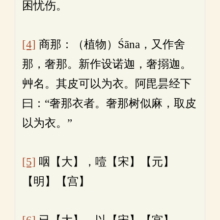
困忧伤。
[4]
商那：（植物）Śāna，又作舍
那，奢那。新作设诺迦，奢搦迦。
艸名。其皮可以为衣。阿毘昙经下
曰：“奢那衣者。奢那树似麻，取皮
以为衣。”
[5]
咽【大】，噎【宋】【元】
【明】【宫】