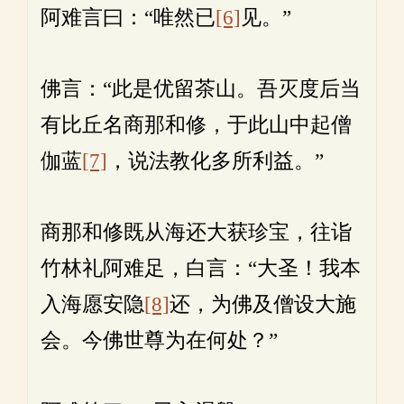
阿难言曰：“唯然已
[6]
见。”
佛言：“此是优留茶山。吾灭度后当
有比丘名商那和修，于此山中起僧
伽蓝
[7]
，说法教化多所利益。”
商那和修既从海还大获珍宝，往诣
竹林礼阿难足，白言：“大圣！我本
入海愿安隐
[8]
还，为佛及僧设大施
会。今佛世尊为在何处？”