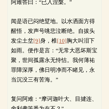
阿难答曰：“已入涅槃。”
闻是语已闷绝躄地。以水洒面方得
醒悟，发声号咷悲泣断绝。自拔头
发尘土坌
[9]
身，椎
[10]
胸大叫泪下
如雨。便作是言：“无常大恶坏斯宝
聚，世间孤露永无恃怙。我何薄祐
罪障深厚，佛日明净而不睹见，永
当沉没三有苦海。”
复问阿难：“摩诃迦叶大、目揵连、
舍利弗等悉为在不？”