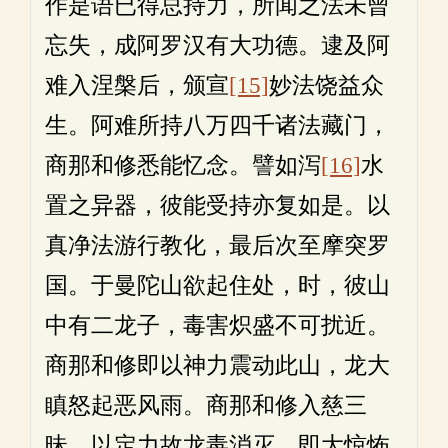
作是语已得总持力，所闻之法未曾
忘失，成阿罗汉有大功德。逮及阿
难入涅槃后，颁宣
[15]
妙法饶益众
生。阿难所持八万四千诸法藏门，
商那和修悉能忆念。譬如泻
[16]
水
置之异器，彼能受持亦复如是。以
真净法游行教化，最后次至摩突罗
国。于曼陀山欲起住处，时，彼山
中有二龙子，毒害炽盛不可扰近。
商那和修即以神力震动此山，龙大
瞋怒起恶风雨。商那和修入慈三
昧，以定力故龙毒消灭，即大惊怖