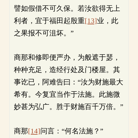
譬如假借不可久保。若汝欲得无上
利者，宜于福田起殷重
[13]
业，此
之果报不可沮坏。”
商那和修即便严办，为般遮于瑟，
种种充足，造经行处及门楼屋。其
事讫已，阿难告曰：“汝为财施最大
希有。今复宜当作于法施。此施微
妙甚为弘广。胜于财施百千万倍。”
商那
[14]
问言：“何名法施？”