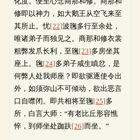
化度。便至心念商那和修。商那和
修即以神力，如大鹅王从空飞来至
其所止。忧
[22]
波毱多行至余处，
唯诸弟子而独见之。商那和修衣裳
粗弊发爪长利，至毱
[23]
多房坐其
座上。毱
[24]
多弟子咸生瞋忿，是
何弊人处我师座？即欲驱逐使令出
外，如须弥山不可倾动，欲出恶言
口自噤闭。即共相将至毱
[25]
多
所，白言大师：“有老比丘形容憔
悴，到师坐处跏趺
[26]
而坐。”