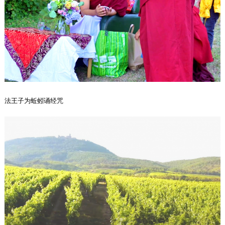
法王子为蚯蚓诵经咒