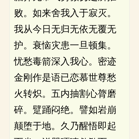
败。如来舍我入于寂灭。
我从今日无归无依无覆无
护。衰恼灾患一旦顿集。
忧愁毒箭深入我心。密迹
金刚作是语已恋慕世尊愁
火转炽。五内抽割心膂磨
碎。躄踊闷绝。譬如岩崩
颠堕于地。久乃醒悟即起