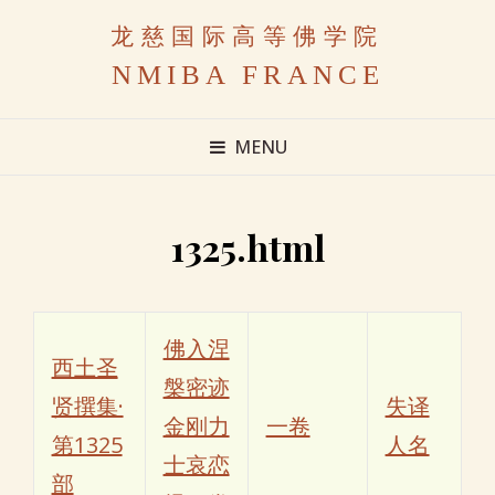
龙慈国际高等佛学院
NMIBA FRANCE
MENU
1325.html
佛入涅
西土圣
槃密迹
贤撰集·
失译
金刚力
一卷
第1325
人名
士哀恋
部