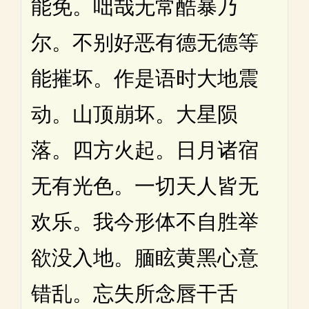
能免。咄哉无常酷暴乃
尔。不别好恶有德无德等
能摧坏。作是语时大地震
动。山顶崩坏。大星陨
落。四方火起。日月诸宿
无有光色。一切天人皆无
欢乐。我今形体不自胜举
欲没入地。腼眩黄黑心意
错乱。忘失所念唇干舌