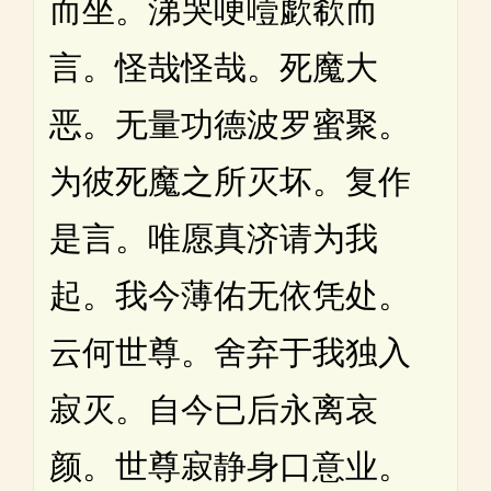
而坐。涕哭哽噎歔欷而
言。怪哉怪哉。死魔大
恶。无量功德波罗蜜聚。
为彼死魔之所灭坏。复作
是言。唯愿真济请为我
起。我今薄佑无依凭处。
云何世尊。舍弃于我独入
寂灭。自今已后永离哀
颜。世尊寂静身口意业。