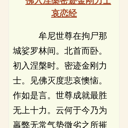
哀恋经
牟尼世尊在拘尸那
城娑罗林间。北首而卧。
初入涅槃时。密迹金刚力
士。见佛灭度悲哀懊恼。
作如是言。世尊成就最胜
无上十力。云何于今乃为
羸弊无常气势微劣之所摧