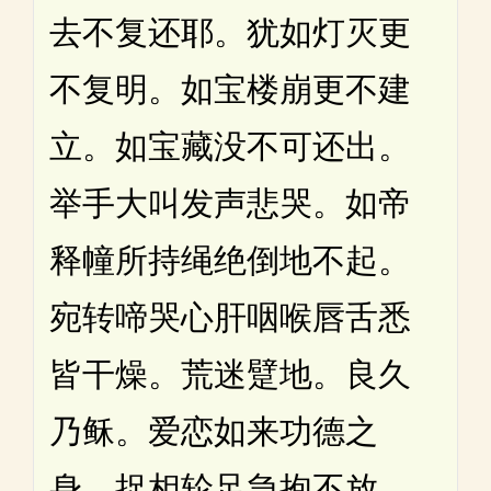
去不复还耶。犹如灯灭更
不复明。如宝楼崩更不建
立。如宝藏没不可还出。
举手大叫发声悲哭。如帝
释幢所持绳绝倒地不起。
宛转啼哭心肝咽喉唇舌悉
皆干燥。荒迷躄地。良久
乃稣。爱恋如来功德之
身。捉相轮足急抱不放。