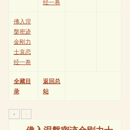
经一卷
佛入涅
槃密迹
金刚力
士哀恋
经一卷
全藏目
返回总
录
站
佛入涅槃密迹金刚力士