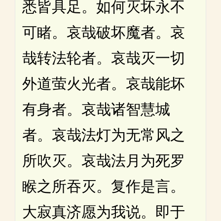
悉皆具足。如何灭坏永不
可睹。哀哉破坏魔者。哀
哉转法轮者。哀哉灭一切
外道萤火光者。哀哉能坏
有身者。哀哉诸智慧城
者。哀哉法灯为无常风之
所吹灭。哀哉法月为死罗
睺之所吞灭。复作是言。
大寂真济愿为我说。即于