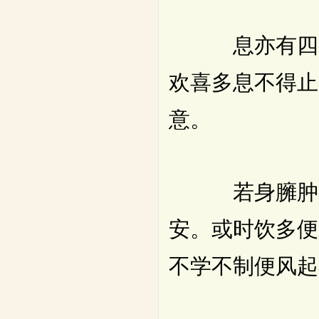
息亦有四病。
欢喜多息不得止
意。
若身臃肿疥疮
安。或时饮多便
不学不制便风起