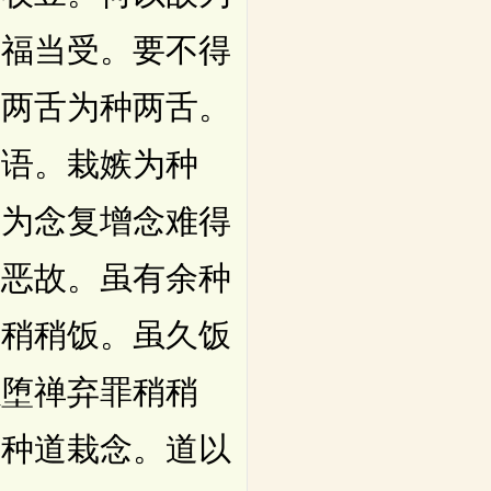
殃福当受。要不得
栽两舌为种两舌。
绮语。栽嫉为种
数为念复增念难得
十恶故。虽有余种
但稍稍饭。虽久饭
以堕禅弃罪稍稍
但种道栽念。道以