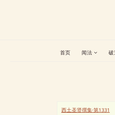
首页
闻法
破
西土圣贤撰集·第1331