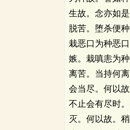
生故。念亦如是
脱苦。堕杀便种
栽恶口为种恶口
嫉。栽嗔恚为种
离苦。当持何离
会当尽。何以故
不止会有尽时。
灭。何以故。稍