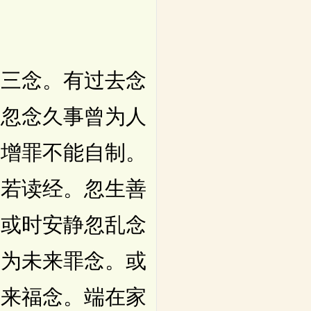
三念。有过去念
。忽念久事曾为人
复增罪不能自制。
中若读经。忽生善
。或时安静忽乱念
是为未来罪念。或
未来福念。端在家