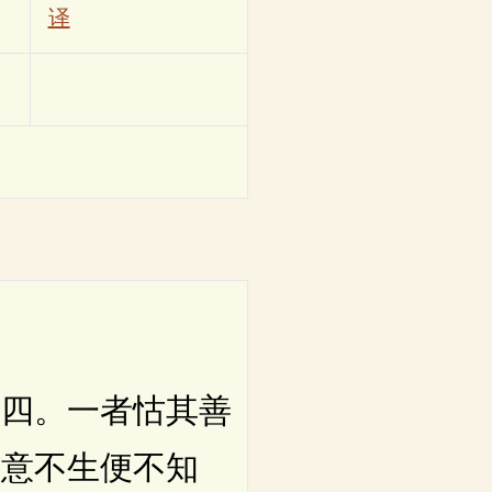
译
四。一者怙其善
黠意不生便不知