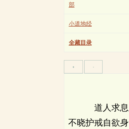
部
小道地经
全藏目录
道人求息。所
不晓护戒自欲身