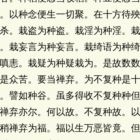
。以种念便生一切聚。在十方待
杀。栽盗为种盗。栽淫为种淫。
。栽妄言为种妄言。栽绮语为种
嗔恚。栽疑为种疑栽为。是故数
是众苦。要当禅弃。为不复种是
。譬如种谷。虽多得收不复种种
禅弃亦尔。何以故。不复种故。
稍禅弃为福。福以生万恶皆竟。