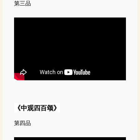
第三品
《中观四百颂》
第四品