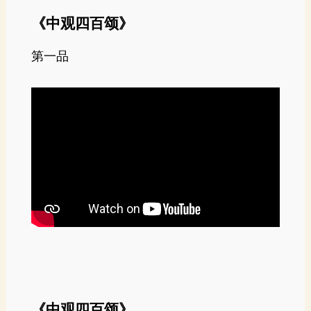
《中观四百颂》
第一品
《中观四百颂》