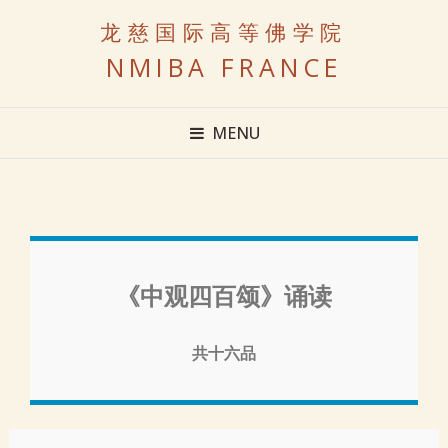
龙慈国际高等佛学院
NMIBA FRANCE
MENU
《中观四百颂》诵读
共十六品