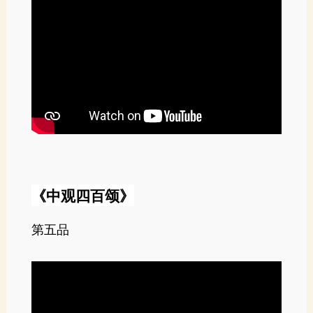
《中观四百颂》
第五品