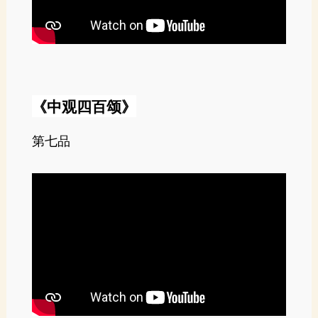
《中观四百颂》
第七品