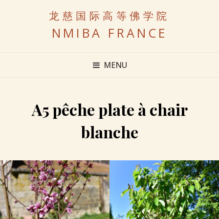
龙慈国际高等佛学院
NMIBA FRANCE
MENU
A5 pêche plate à chair
blanche