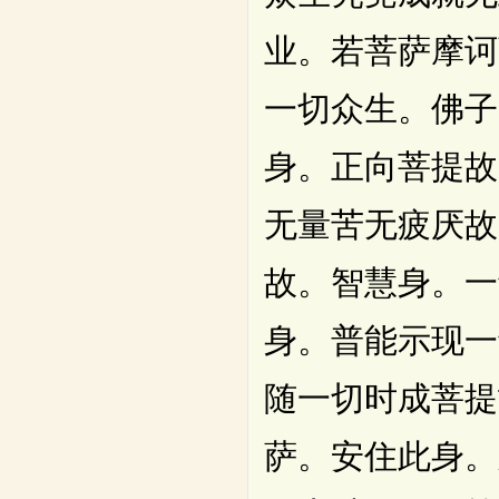
业。若菩萨摩诃
一切众生。佛子
身。正向菩提故
无量苦无疲厌故
故。智慧身。一
身。普能示现一
随一切时成菩提
萨。安住此身。