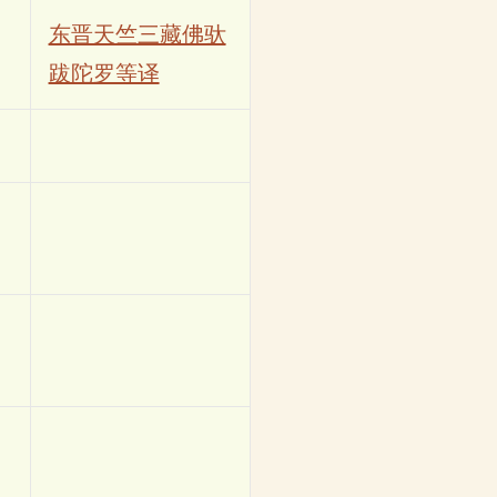
东晋天竺三藏佛驮
跋陀罗等译