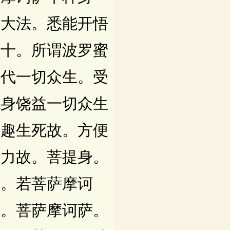
上大法。悉能开悟
为十。所谓波罗蜜
。代一切众生。受
德身饶益一切众生
诸趣生死故。方便
在力故。菩提身。
身。若菩萨摩诃
子。菩萨摩诃萨。