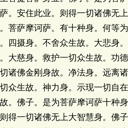
萨。安住此业。则得一切诸佛无
。菩萨摩诃萨。有十种身。何等
。四摄身。不舍众生故。大悲身
。大慈身。救护一切众生故。功
切诸佛金刚身故。净法身。远离
切众生故。神力身。示现一切自
故。佛子。是为菩萨摩诃萨十种
则得一切诸佛无上大智慧身。佛