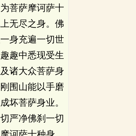
是为菩萨摩诃萨十
无上无尽之身。佛
以一身充遍一切世
于趣趣中悉现受生
所及诸大众菩萨身
金刚围山能以手磨
刹成坏菩萨身业。
一切严净佛刹一切
萨摩诃萨十种身