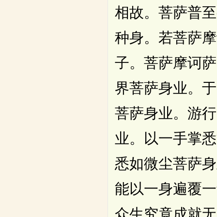
相故。菩萨普至
种身。若菩萨摩
子。菩萨摩诃萨
界菩萨身业。于
菩萨身业。游行
业。以一手掌悉
悉如微尘菩萨身
能以一身遍覆一
众生究竟成就无