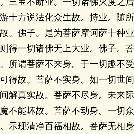
。三宝不断业。一切诸佛灭度之
游十方说法化众生故。持业。随
故。佛子。是为菩萨摩诃萨十种
则得一切诸佛无上大业。佛子。
。所谓菩萨不来身。于一切趣不
可得故。菩萨不实身。如一切世
间解真实故。菩萨不尽身。未来
魔不能坏故。菩萨不动身。一切
。示现清净百福相故。菩萨无相