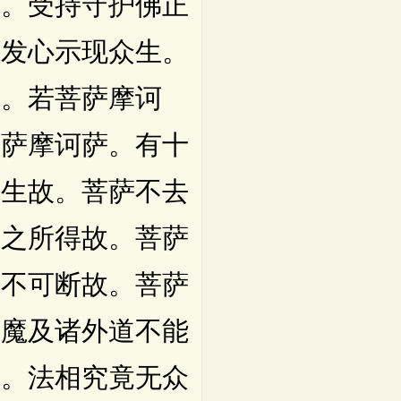
后。受持守护佛正
所发心示现众生。
业。若菩萨摩诃
菩萨摩诃萨。有十
受生故。菩萨不去
间之所得故。菩萨
际不可断故。菩萨
众魔及诸外道不能
身。法相究竟无众