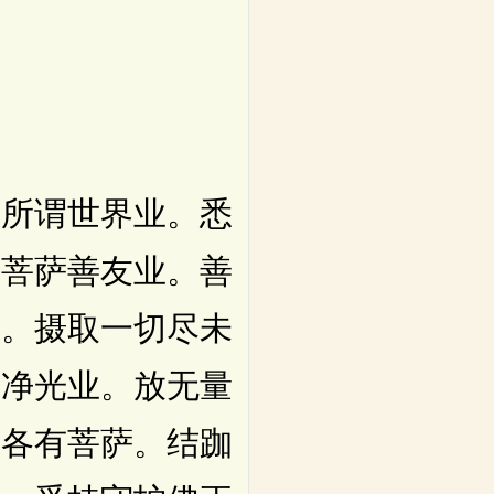
所谓世界业。悉
。菩萨善友业。善
业。摄取一切尽未
。净光业。放无量
台各有菩萨。结跏