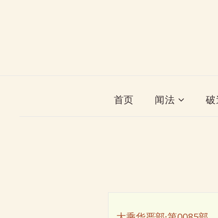
首页
闻法
破
大乘华严部·第0085部