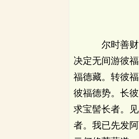
尔时善财童子
决定无间游彼福
福德藏。转彼福
彼福德势。长彼
求宝髻长者。见
者。我已先发阿