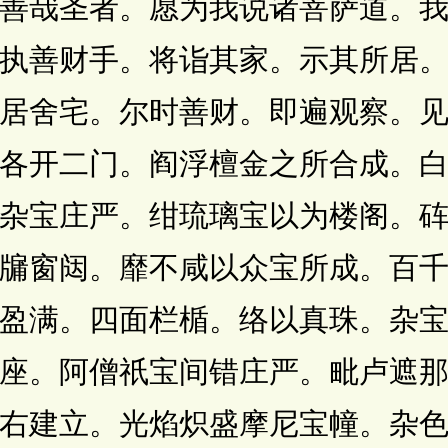
善哉圣者。愿为我说诸菩萨道。
执善财手。将诣其家。示其所居
居舍宅。尔时善财。即遍观察。
各开二门。阎浮檀金之所合成。
杂宝庄严。绀琉璃宝以为楼阁。
牖窗闼。靡不咸以众宝所成。百
盈满。四面栏楯。络以真珠。杂
座。阿僧祇宝间错庄严。毗卢遮
右建立。光焰炽盛摩尼宝幢。杂