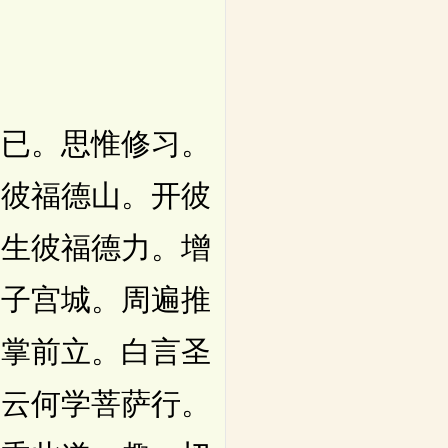
已。思惟修习。
仰彼福德山。开彼
。生彼福德力。增
师子宫城。周遍推
合掌前立。白言圣
萨云何学菩萨行。