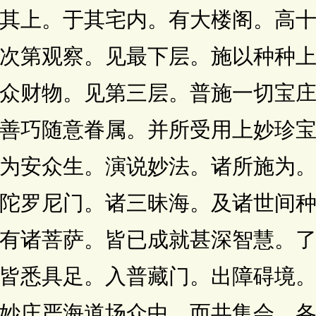
其上。于其宅内。有大楼阁。高
次第观察。见最下层。施以种种
众财物。见第三层。普施一切宝
善巧随意眷属。并所受用上妙珍
为安众生。演说妙法。诸所施为
陀罗尼门。诸三昧海。及诸世间
有诸菩萨。皆已成就甚深智慧。
皆悉具足。入普藏门。出障碍境
妙庄严海道场众中。而共集会。