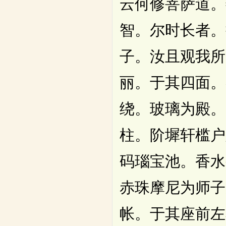
云何修菩萨道。
智。尔时长者。
子。汝且观我所
丽。于其四面。
绕。玻璃为殿。
柱。阶墀轩槛户
码瑙宝池。香水
赤珠摩尼为师子
帐。于其座前左