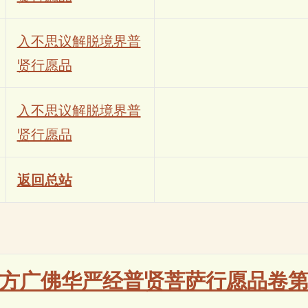
入不思议解脱境界普
贤行愿品
入不思议解脱境界普
贤行愿品
返回总站
方广佛华严经普贤菩萨行愿品卷