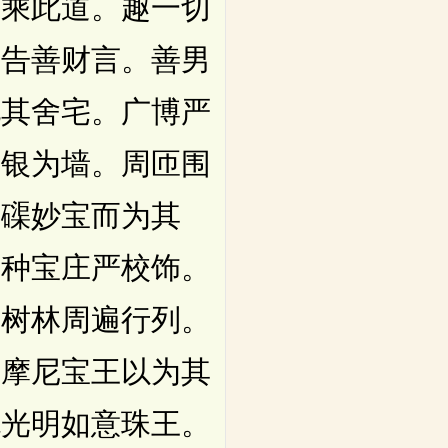
我乘此道。趣一切
。告善财言。善男
见其舍宅。广博严
白银为墙。周匝围
砗磲妙宝而为其
千种宝庄严校饰。
宝树林周遍行列。
那摩尼宝王以为其
色光明如意珠王。