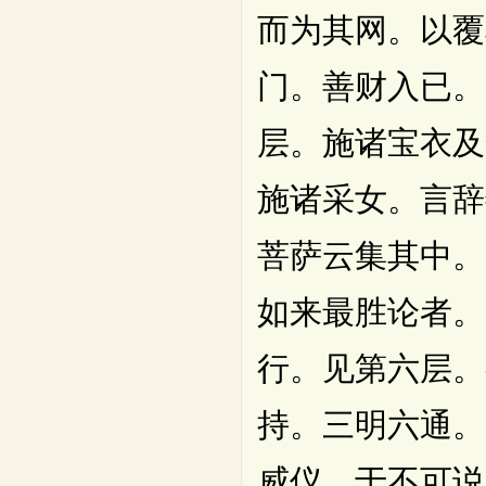
而为其网。以覆
门。善财入已。
层。施诸宝衣及
施诸采女。言辞
菩萨云集其中。
如来最胜论者。
行。见第六层。
持。三明六通。
威仪。于不可说