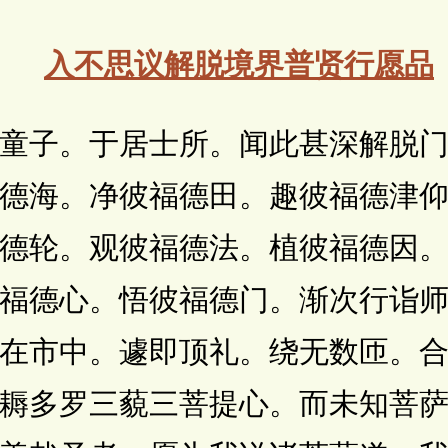
入不思议解脱境界普贤行愿品
。于居士所。闻此甚深解脱门
德海。净彼福德田。趣彼福德津
德轮。观彼福德法。植彼福德因
福德心。悟彼福德门。渐次行诣
在市中。遽即顶礼。绕无数匝。
耨多罗三藐三菩提心。而未知菩