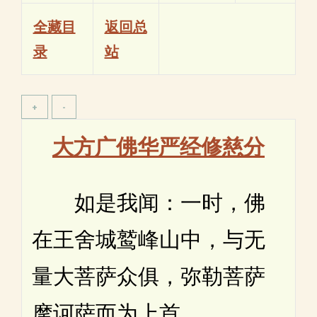
全藏目
返回总
录
站
大方广佛华严经修慈分
如是我闻：一时，佛
在王舍城鹫峰山中，与无
量大菩萨众俱，弥勒菩萨
摩诃萨而为上首。