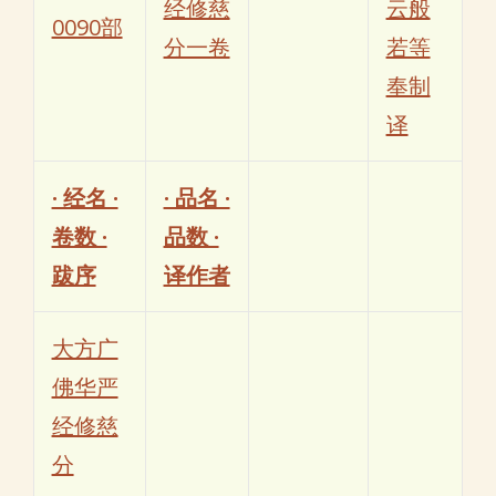
经修慈
云般
0090部
分一卷
若等
奉制
译
· 经名 ·
· 品名 ·
卷数 ·
品数 ·
跋序
译作者
大方广
佛华严
经修慈
分