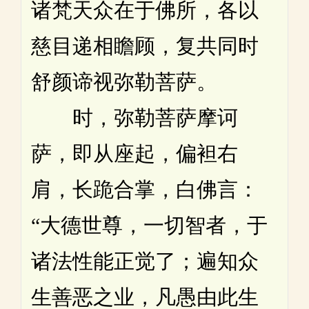
诸梵天众在于佛所，各以
慈目递相瞻顾，复共同时
舒颜谛视弥勒菩萨。
时，弥勒菩萨摩诃
萨，即从座起，偏袒右
肩，长跪合掌，白佛言：
“大德世尊，一切智者，于
诸法性能正觉了；遍知众
生善恶之业，凡愚由此生