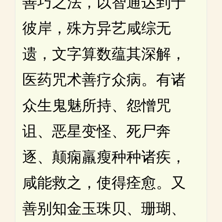
善巧之法，以智通达到于
彼岸，殊方异艺咸综无
遗，文字算数蕴其深解，
医药咒术善疗众病。有诸
众生鬼魅所持、怨憎咒
诅、恶星变怪、死尸奔
逐、颠痫羸瘦种种诸疾，
咸能救之，使得痊愈。又
善别知金玉珠贝、珊瑚、