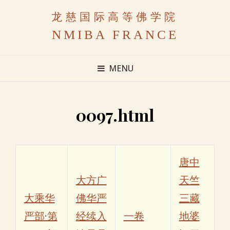
龙慈国际高等佛学院
NMIBA FRANCE
MENU
0097.html
唐中
大方广
天竺
大乘华
佛华严
三藏
严部·第
经续入
一卷
地婆