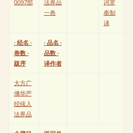
0097部
法界品
诃罗
一卷
奉制
译
· 经名 ·
· 品名 ·
卷数 ·
品数 ·
跋序
译作者
大方广
佛华严
经续入
法界品