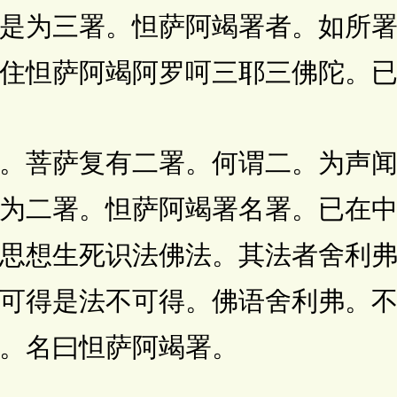
是为三署。怛萨阿竭署者。如所
住怛萨阿竭阿罗呵三耶三佛陀。
菩萨复有二署。何谓二。为声闻
为二署。怛萨阿竭署名署。已在
思想生死识法佛法。其法者舍利
可得是法不可得。佛语舍利弗。
。名曰怛萨阿竭署。