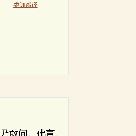
娄迦谶译
乃敢问。佛言。