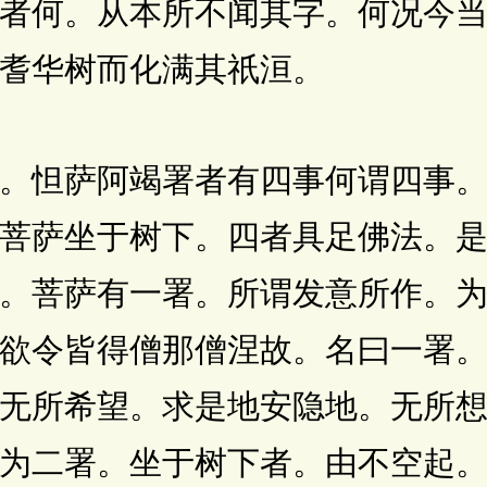
者何。从本所不闻其字。何况今
耆华树而化满其祇洹。
怛萨阿竭署者有四事何谓四事。
菩萨坐于树下。四者具足佛法。
。菩萨有一署。所谓发意所作。
欲令皆得僧那僧涅故。名曰一署
无所希望。求是地安隐地。无所
为二署。坐于树下者。由不空起