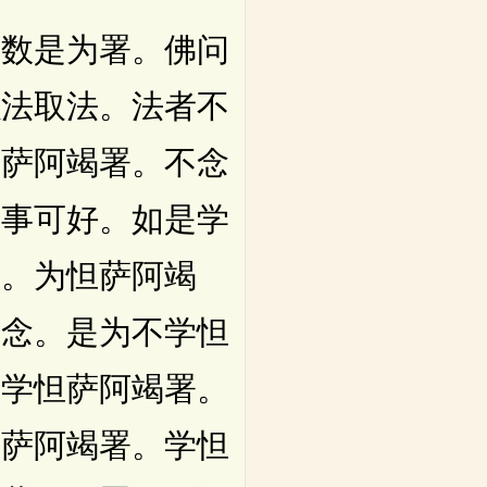
数是为署。佛问
以法取法。法者不
怛萨阿竭署。不念
道事可好。如是学
学。为怛萨阿竭
有念。是为不学怛
不学怛萨阿竭署。
怛萨阿竭署。学怛