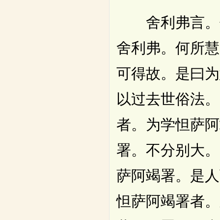
舍利弗言。何
舍利弗。何所慧
可得故。是曰为
以过去世俗法。
者。为学怛萨阿
署。不分别大。
萨阿竭署。是人
怛萨阿竭署者。