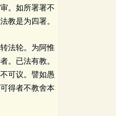
署审。如所署署不
已法教是为四署。
转法轮。为阿惟
中者。已法有教。
弗不可议。譬如愚
不可得者不教舍本