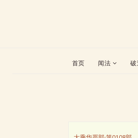
首页
闻法
破
大乘华严部·第0108部