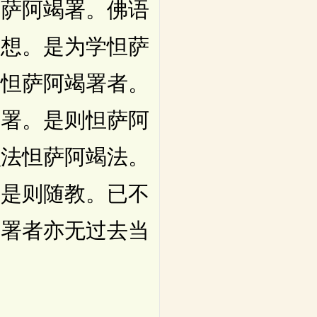
怛萨阿竭署。佛语
所想。是为学怛萨
学怛萨阿竭署者。
为署。是则怛萨阿
识法怛萨阿竭法。
。是则随教。已不
。署者亦无过去当