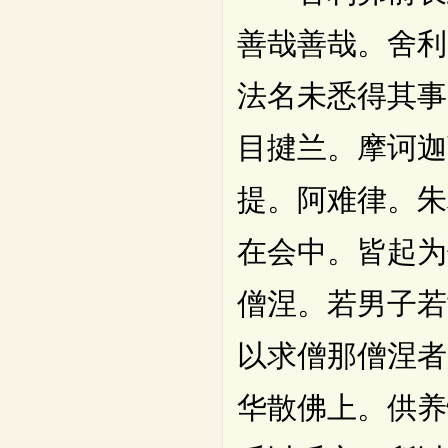
善哉善哉。舍利
法名未悉得其事
目揵兰。摩诃迦
提。阿难律。朱
在会中。皆起为
僧涅。若男子若
以求僧那僧涅者
华散佛上。供养