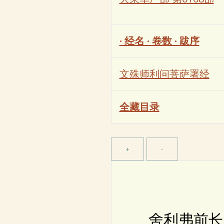
· 经名 · 卷数 · 跋序
文殊师利问菩萨署经
全藏目录
舍利弗前长跪