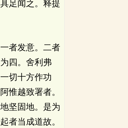
当具足闻之。释提
一者发意。二者
是为四。舍利弗
为一切十方作功
。阿惟越致署者。
想地坚固地。是为
。起者当成道故。