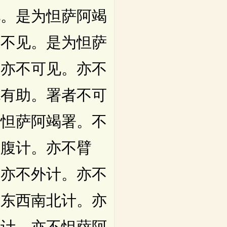
。是为怛萨阿竭
故不见。是为怛萨
。亦不可见。亦不
无有助。署者不可
谓怛萨阿竭署。不
不腹计。亦不臂
。亦不外计。亦不
维东西南北计。亦
佛计。亦不怛萨阿