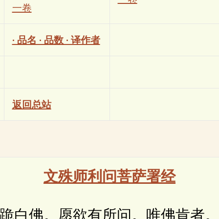
一卷
· 品名 · 品数 · 译作者
返回总站
文殊师利问菩萨署经
白佛。愿欲有所问。唯佛肯者。