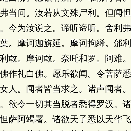
弗当问。汝若从文殊尸利。但闻
。今为汝说之。谛听谛听。舍利
葉。摩诃迦旃延。摩诃拘絺。邠
利敢。摩诃敢。奈吒和罗。阿难
佛作礼白佛。愿乐欲闻。令菩萨
女人。闻者皆当求之。诸声闻者
。欲令一切其当脱者悉得罗汉。
怛萨阿竭署。诸欲天子悉以天华