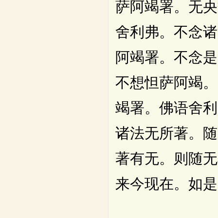
萨阿竭署。无央
舍利弗。不念诸
阿竭署。不念是
不想怛萨阿竭。
竭署。佛语舍利
诸法无所著。随
著有无。则随无
来今现在。如是