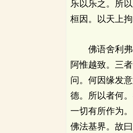
乐以乐之。所以
桓因。以天上拘
佛语舍利弗。
阿惟越致。三者
问。何因缘发意
德。所以者何。
一切有所作为。
佛法基界。故曰