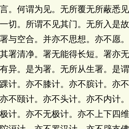
。何谓为见。无所覆无所蔽悉见
一切。所谓不见其门。无所入是
署与空合。并亦不思想。亦不愿
其署清净。署无能得长短。署亦
有异。是为署。无所从生署。是
踝计。亦不膝计。亦不膑计。亦
亦不颐计。亦不头计。亦不内计
极计。亦不无极计。亦不上下四
陀洹计。亦不罗汉计。亦不辟支