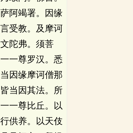
怛萨阿竭署。因缘
弗言受教。及摩诃
利文陀弗。须菩
。一一尊罗汉。悉
悉当因缘摩诃僧那
。皆当因其法。所
诸一一尊比丘。以
飞行供养。以天伎