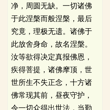
净，周圆无缺。一切诸佛
于此涅槃而般涅槃，最后
究竟，理极无遗。诸佛于
此放舍身命，故名涅槃。
汝等欲得决定真报佛恩，
疾得菩提，诸佛摩顶，世
世所生不失正念，十方诸
佛常现其前，昼夜守护，
令一切众得出世法，当勤