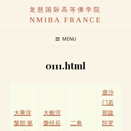
龙慈国际高等佛学院
NMIBA FRANCE
MENU
0111.html
唐沙
门若
大乘涅
大般涅
那跋
槃部·第
槃经后
二卷
陀罗