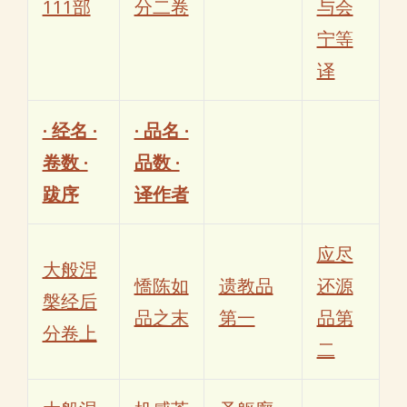
111部
分二卷
与会
宁等
译
· 经名 ·
· 品名 ·
卷数 ·
品数 ·
跋序
译作者
应尽
大般涅
憍陈如
遗教品
还源
槃经后
品之末
第一
品第
分卷上
二