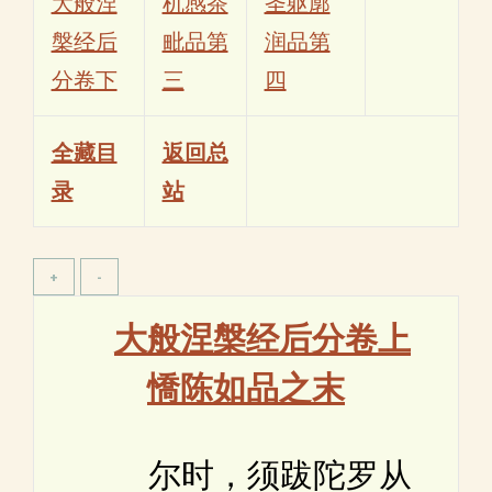
大般涅
机感茶
圣躯廓
槃经后
毗品第
润品第
分卷下
三
四
全藏目
返回总
录
站
大般涅槃经后分卷上
憍陈如品之末
尔时，须跋陀罗从