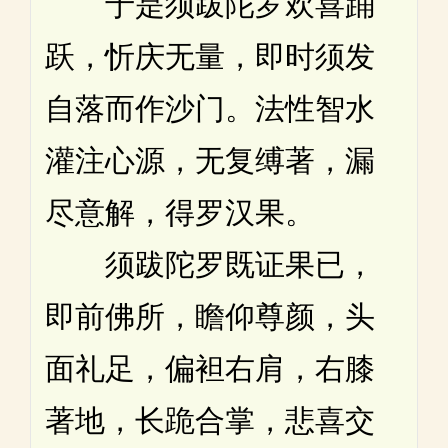
于是须跋陀罗欢喜踊
跃，忻庆无量，即时须发
自落而作沙门。法性智水
灌注心源，无复缚著，漏
尽意解，得罗汉果。
须跋陀罗既证果已，
即前佛所，瞻仰尊颜，头
面礼足，偏袒右肩，右膝
著地，长跪合掌，悲喜交