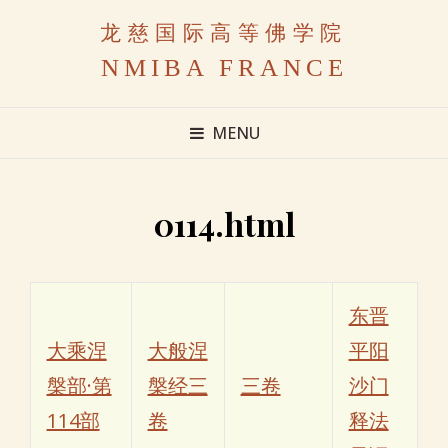
龙慈国际高等佛学院
NMIBA FRANCE
MENU
0114.html
东晋
大乘涅
大般涅
平阳
槃部·第
槃经三
三卷
沙门
114部
卷
释法