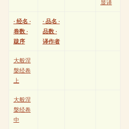
显译
· 经名 ·
· 品名 ·
卷数 ·
品数 ·
跋序
译作者
大般涅
槃经卷
上
大般涅
槃经卷
中