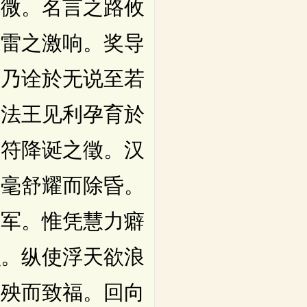
幽微。名言之路攸
法雷之激响。奖导
。乃诠於无说至若
圣法王见利孕育於
言符降诞之徵。汉
玉毫舒耀而除昏。
之军。惟凭慧力癖
识。纵使浮天欲浪
销殃而致福。回向