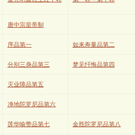
唐中宗皇帝制
序品第一
如来寿量品第二
分别三身品第三
梦见忏悔品第四
灭业障品第五
净地陀罗尼品第六
莲华喻赞品第七
金胜陀罗尼品第八