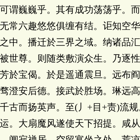
可谓巍巍乎。其有成功荡荡乎。
无常六趣悠悠俱缠有结。讵知空
之中。播迁於三界之域。纳诸品
被世尊。则随类敷演众生。乃逐
芳於宝偈。於是遥通震旦。远布
骛澄安后德。接武於胜场。琳远
千古而扬英声。至(丿+目+责)流
运。大扇魔风遂使天下招提。咸
。阒寂禅居。空留宴坐之处。荒