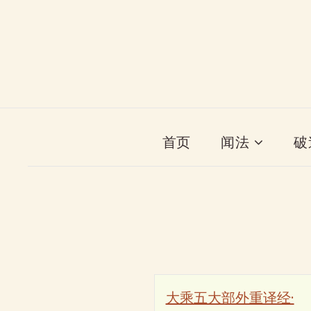
首页
闻法
破
大乘五大部外重译经·