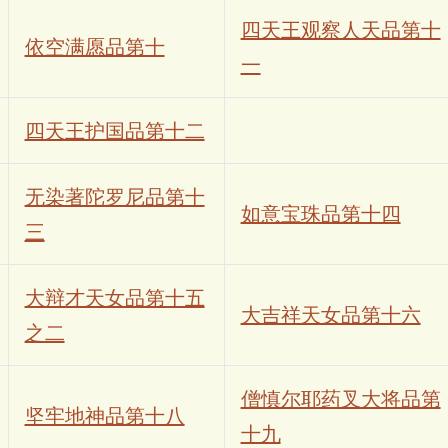
四天王观察人天品第十
依空满愿品第十
一
四天王护国品第十二
无染著陀罗尼品第十
如意宝珠品第十四
三
大辩才天女品第十五
大吉祥天女品第十六
之二
僧慎尔耶药叉大将品第
坚牢地神品第十八
十九