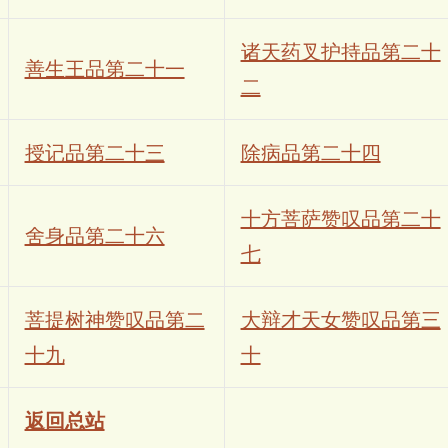
诸天药叉护持品第二十
善生王品第二十一
二
授记品第二十三
除病品第二十四
十方菩萨赞叹品第二十
舍身品第二十六
七
菩提树神赞叹品第二
大辩才天女赞叹品第三
十九
十
返回总站