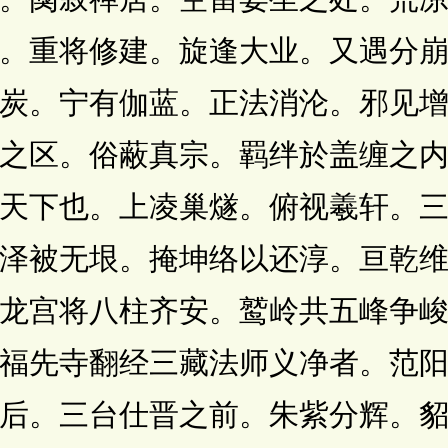
。重将修建。旋逢大业。又遇分
炭。宁有伽蓝。正法消沦。邪见
之区。俗蔽真宗。羁绊於盖缠之
下也。上凌巢燧。俯视羲轩。三
泽被无垠。掩坤络以还淳。亘乾
龙宫将八柱齐安。鹫岭共五峰争
福先寺翻经三藏法师义净者。范
后。三台仕晋之前。朱紫分辉。