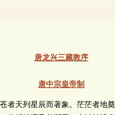
唐龙兴三藏教序
唐中宗皇帝制
天列星辰而著象。茫茫者地奠