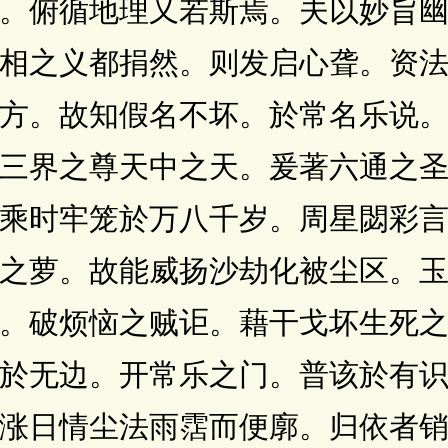
。俯循地理又若斯焉。夫以妙旨
相之义都捐然。则发启心聋。资
方。故知假名不坏。於常名乐说
三界之尊天中之天。爰著六通之
乘时牢笼於万八千岁。周星閟彩
之萝。故能威扬沙劫化被尘区。
。破烦恼之贼讵。藉干戈坏生死
於无边。开常乐之门。普该於有
涨日情尘法雨霑而便廓。归依者