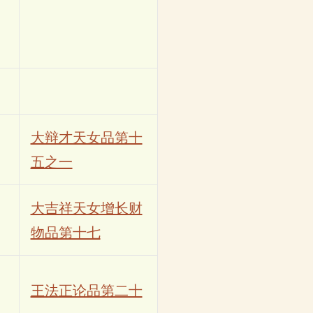
大辩才天女品第十
五之一
大吉祥天女增长财
物品第十七
王法正论品第二十