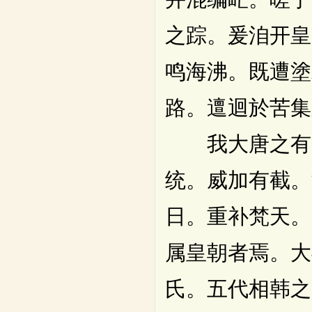
之踪。爰洎开皇
鸣海沸。既遭塗
路。邅迴於苦集
我大唐之有天
统。威加有截。
日。重补梵天。
属皇朝者焉。大
氏。五代相韩之