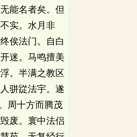
而无能名者矣。但
华不实。水月非
汇终俟法门。自白
性开迷。马鸣擅美
阎浮。半满之教区
高人骈踨法宇。遂
规。周十方而腾茂
从毁废。寰中法侣
凉慧苑。无复经行