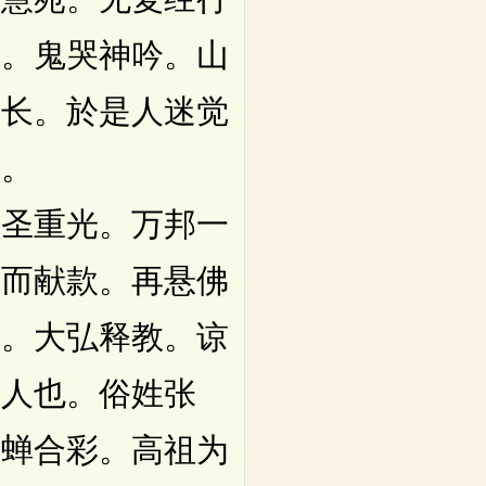
崩。鬼哭神吟。山
增长。於是人迷觉
内。
圣重光。万邦一
维而献款。再悬佛
峻。大弘释教。谅
阳人也。俗姓张
貂蝉合彩。高祖为