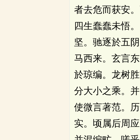
者去危而获安。
四生蠢蠢未悟。
坚。驰逐於五阴
马西来。玄言东
於琼编。龙树胜
分大小之乘。并
使微言著范。历
实。顷属后周应
并混编甿。嗟乎