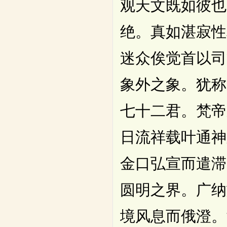
观天文既如彼也
绝。真如湛寂性
迷众俟觉首以司
象外之象。犹称
七十二君。梵帝
日流祥载叶通神
金口弘宣而遣滞
圆明之界。广纳
境风息而俄澄。