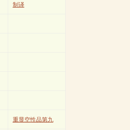
制译
重显空性品第九