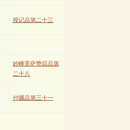
授记品第二十三
妙幢菩萨赞叹品第
二十八
付嘱品第三十一