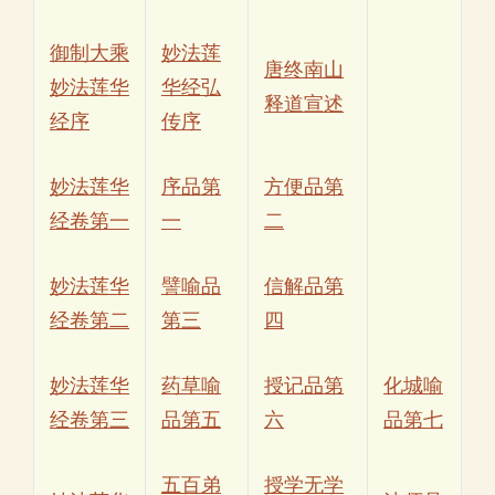
御制大乘
妙法莲
唐终南山
妙法莲华
华经弘
释道宣述
经序
传序
妙法莲华
序品第
方便品第
经卷第一
一
二
妙法莲华
譬喻品
信解品第
经卷第二
第三
四
妙法莲华
药草喻
授记品第
化城喻
经卷第三
品第五
六
品第七
五百弟
授学无学