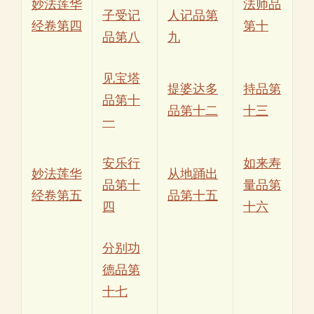
妙法莲华
法师品
子受记
人记品第
经卷第四
第十
品第八
九
见宝塔
提婆达多
持品第
品第十
品第十二
十三
一
安乐行
如来寿
妙法莲华
从地踊出
品第十
量品第
经卷第五
品第十五
四
十六
分别功
德品第
十七