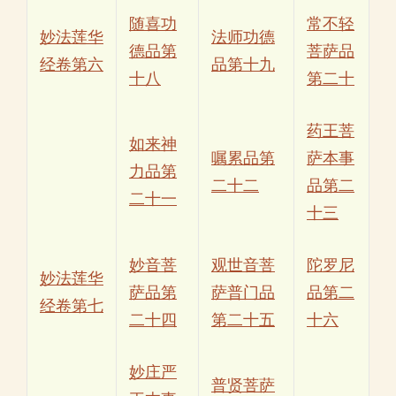
随喜功
常不轻
妙法莲华
法师功德
德品第
菩萨品
经卷第六
品第十九
十八
第二十
药王菩
如来神
嘱累品第
萨本事
力品第
二十二
品第二
二十一
十三
妙音菩
观世音菩
陀罗尼
妙法莲华
萨品第
萨普门品
品第二
经卷第七
二十四
第二十五
十六
妙庄严
普贤菩萨