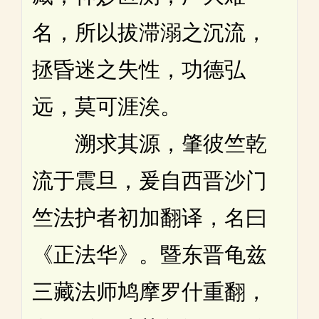
名，所以拔滞溺之沉流，
拯昏迷之失性，功德弘
远，莫可涯涘。
溯求其源，肇彼竺乾
流于震旦，爰自西晋沙门
竺法护者初加翻译，名曰
《正法华》。暨东晋龟兹
三藏法师鸠摩罗什重翻，