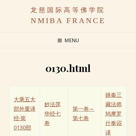
龙慈国际高等佛学院
NMIBA FRANCE
MENU
0130.html
姚秦三
大乘五大
妙法莲
藏法师
部外重译
第一卷～
华经七
鸠摩罗
经·第
第七卷
卷
什奉诏
0130部
译