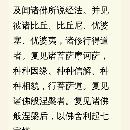
及闻诸佛所说经法。并见
彼诸比丘、比丘尼、优婆
塞、优婆夷，诸修行得道
者。复见诸菩萨摩诃萨，
种种因缘、种种信解、种
种相貌，行菩萨道。复见
诸佛般涅槃者。复见诸佛
般涅槃后，以佛舍利起七