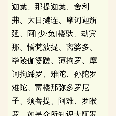
迦葉、那提迦葉、舍利
弗、大目揵连、摩诃迦旃
延、阿[少/兔]楼驮、劫宾
那、憍梵波提、离婆多、
毕陵伽婆蹉、薄拘罗、摩
诃拘絺罗、难陀、孙陀罗
难陀、富楼那弥多罗尼
子、须菩提、阿难、罗睺
罗，如是众所知识大阿罗