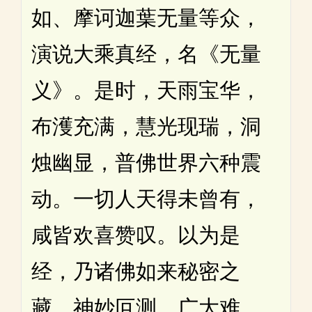
如、摩诃迦葉无量等众，
演说大乘真经，名《无量
义》。是时，天雨宝华，
布濩充满，慧光现瑞，洞
烛幽显，普佛世界六种震
动。一切人天得未曾有，
咸皆欢喜赞叹。以为是
经，乃诸佛如来秘密之
藏，神妙叵测，广大难