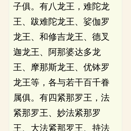
子俱。有八龙王，难陀龙
王、跋难陀龙王、娑伽罗
龙王、和修吉龙王、德叉
迦龙王、阿那婆达多龙
王、摩那斯龙王、优钵罗
龙王等，各与若干百千眷
属俱。有四紧那罗王，法
紧那罗王、妙法紧那罗
王、大法紧那罗王、持法