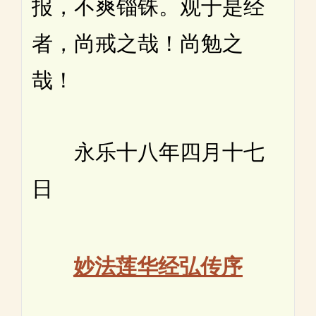
报，不爽锱铢。观于是经
者，尚戒之哉！尚勉之
哉！
永乐十八年四月十七
日
妙法莲华经弘传序