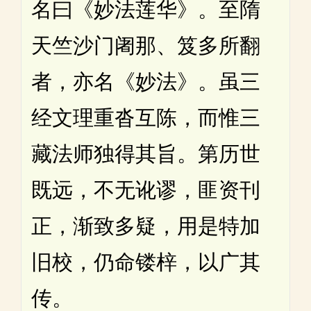
名曰《妙法莲华》。至隋
天竺沙门阇那、笈多所翻
者，亦名《妙法》。虽三
经文理重沓互陈，而惟三
藏法师独得其旨。第历世
既远，不无讹谬，匪资刊
正，渐致多疑，用是特加
旧校，仍命镂梓，以广其
传。