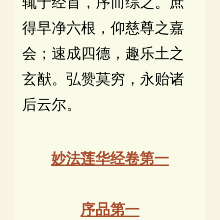
辄于经首，序而综之。庶
得早净六根，仰慈尊之嘉
会；速成四德，趣乐土之
玄猷。弘赞莫穷，永贻诸
后云尔。
妙法莲华经卷第一
序品第一