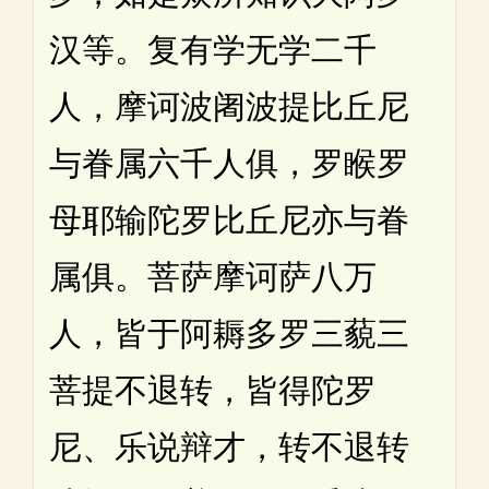
汉等。复有学无学二千
人，摩诃波阇波提比丘尼
与眷属六千人俱，罗睺罗
母耶输陀罗比丘尼亦与眷
属俱。菩萨摩诃萨八万
人，皆于阿耨多罗三藐三
菩提不退转，皆得陀罗
尼、乐说辩才，转不退转