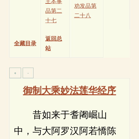
王本事
劝发品第
品第二
二十八
十七
返回总
全藏目录
站
御制大乘妙法莲华经序
昔如来于耆阇崛山
中，与大阿罗汉阿若憍陈