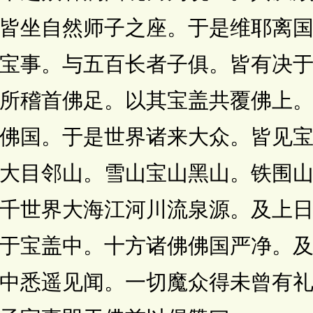
皆坐自然师子之座。于是维耶离
宝事。与五百长者子俱。皆有决
所稽首佛足。以其宝盖共覆佛上
佛国。于是世界诸来大众。皆见
大目邻山。雪山宝山黑山。铁围
千世界大海江河川流泉源。及上
于宝盖中。十方诸佛佛国严净。
中悉遥见闻。一切魔众得未曾有