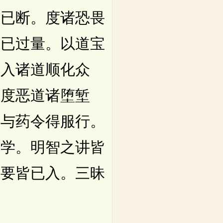
厄已断。度诸恐畏
量已过量。以道宝
博入诸道顺化众
往度恶道诸堕堑
病与药令得服行。
修学。明智之讲皆
之要皆已入。三昧