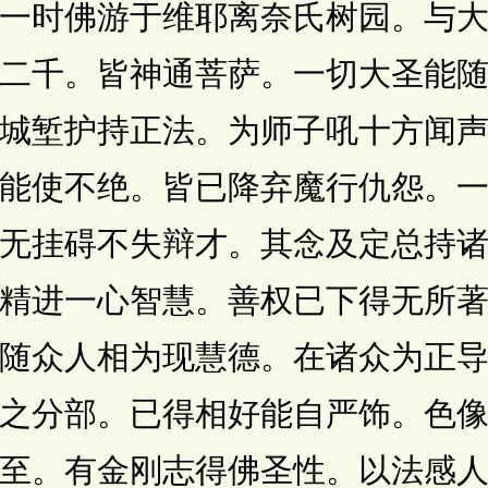
佛游于维耶离奈氏树园。与大
二千。皆神通菩萨。一切大圣能
城堑护持正法。为师子吼十方闻
能使不绝。皆已降弃魔行仇怨。
无挂碍不失辩才。其念及定总持
精进一心智慧。善权已下得无所
随众人相为现慧德。在诸众为正
之分部。已得相好能自严饰。色
至。有金刚志得佛圣性。以法感