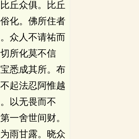
比丘众俱。比丘
随俗化。佛所住者
声。众人不请祐而
一切所化莫不信
诸宝悉成其所。布
著不起法忍阿惟越
导。以无畏而不
像第一舍世间财。
人为雨甘露。晓众