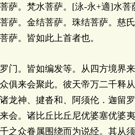
菩萨。梵水菩萨。[泳-永+適]水
菩萨。金结菩萨。珠结菩萨。慈
菩萨。皆如此上首者也。
。皆如编发等。从四方境界来
众俱来会聚此。彼天帝万二千释
诸龙神、揵沓和、阿须伦．迦留
来会。诸比丘比丘尼优婆塞优婆
千之众眷属围绕而为说经。其从