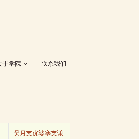
关于学院
联系我们
吴月支优婆塞支谦