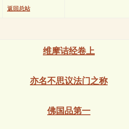
返回总站
维摩诘经卷上
亦名不思议法门之称
佛国品第一