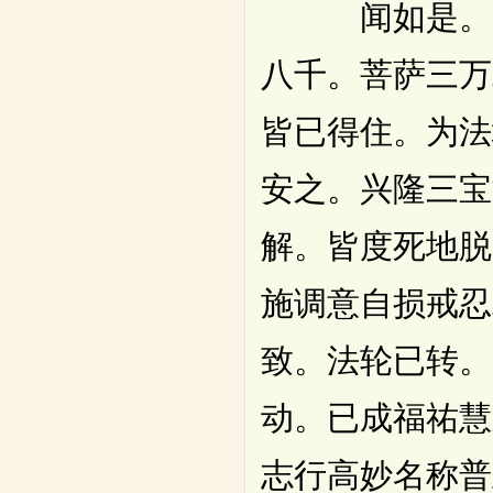
闻如是。一时
八千。菩萨三万
皆已得住。为法
安之。兴隆三宝
解。皆度死地脱
施调意自损戒忍
致。法轮已转。
动。已成福祐慧
志行高妙名称普