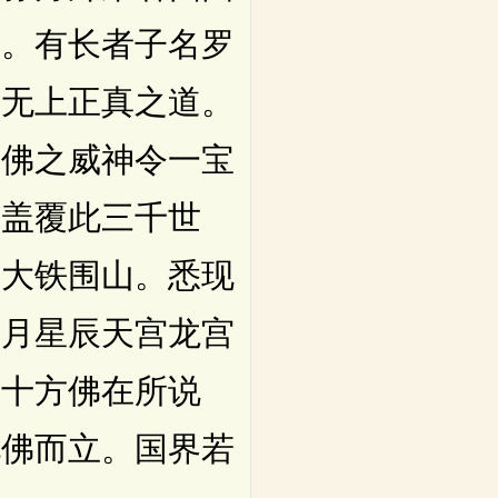
国。有长者子名罗
于无上正真之道。
。佛之威神令一宝
宝盖覆此三千世
山大铁围山。悉现
日月星辰天宫龙宫
及十方佛在所说
礼佛而立。国界若