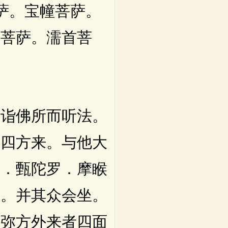
菩萨。宝幢菩萨。
氏菩萨。濡首菩
诣佛所而听法。
从四方来。与他大
罗．甄陀罗．摩睺
夷。并其众会坐。
须弥方外来者四面