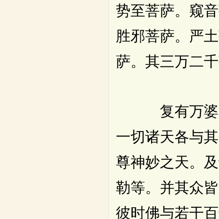
势至菩萨。窥音
胜邪菩萨。严土
萨。其三万二千
复有万婆罗门
一切诸天各与其
尊神妙之天。及
勒等。并其众皆
彼时佛与若干百