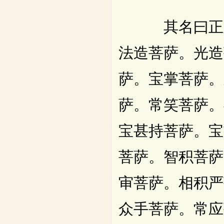
其名曰正观菩
法造菩萨。光造
萨。宝掌菩萨。
萨。常笑菩萨。
宝甚持菩萨。宝
菩萨。智积菩萨
审菩萨。相积严
众手菩萨。常应