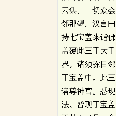
云集。一切众会
邻那竭。汉言曰
持七宝盖来诣佛
盖覆此三千大千
界。诸须弥目邻
于宝盖中。此三
诸尊神宫。悉现
法。皆现于宝盖