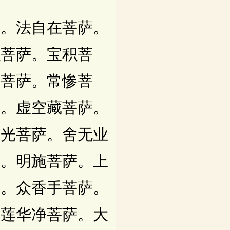
。法自在菩萨。
积菩萨。宝积菩
手菩萨。常惨菩
萨。虚空藏菩萨。
水光菩萨。舍无业
萨。明施菩萨。上
萨。众香手菩萨。
。莲华净菩萨。大