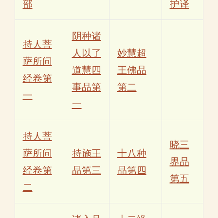
部
护译
阴种诸
持人菩
人以了
妙慧超
萨所问
道慧四
王佛品
经卷第
事品第
第二
一
一
持人菩
晓三
萨所问
持施王
十八种
界品
经卷第
品第三
品第四
第五
二