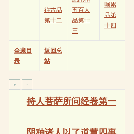
嘱累
往古品
五百人
品第
第十二
品第十
十四
三
全藏目
返回总
录
站
持人菩萨所问经卷第一
阴种诸人以了道慧四事