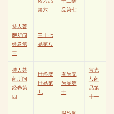
诸入品
十二缘
第六
品第七
持人菩
萨所问
三十七
经卷第
品第八
三
持人菩
宝光
世俗度
有为无
萨所问
菩萨
世品第
为品第
经卷第
品第
九
十
四
十一
颰陀和