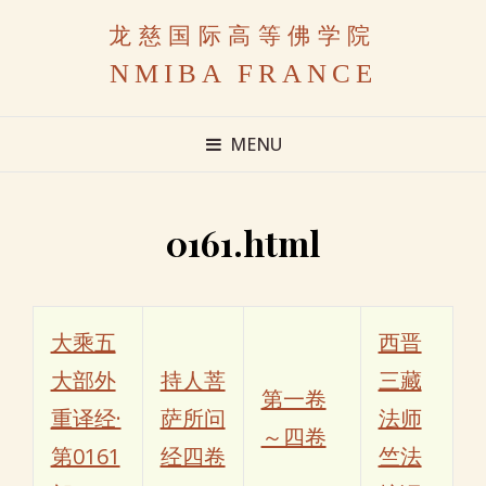
龙慈国际高等佛学院
NMIBA FRANCE
MENU
0161.html
大乘五
西晋
大部外
持人菩
三藏
第一卷
重译经·
萨所问
法师
～四卷
第0161
经四卷
竺法