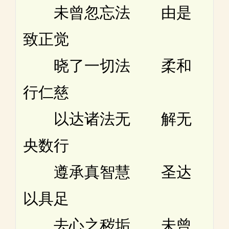
未曾忽忘法 由是
致正觉
晓了一切法 柔和
行仁慈
以达诸法无 解无
央数行
遵承真智慧 圣达
以具足
去心之秽垢 未曾