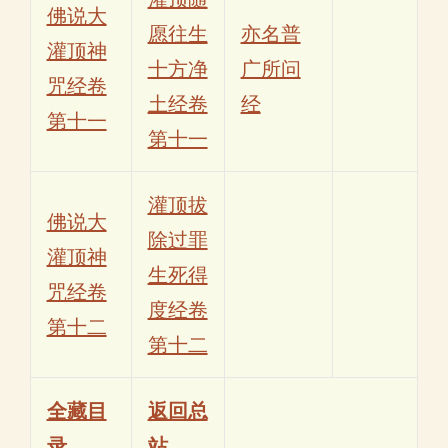
佛说大
愿往生
亦名普
灌顶神
十方净
广所问
咒经卷
土经卷
经
第十一
第十一
灌顶拔
佛说大
除过罪
灌顶神
生死得
咒经卷
度经卷
第十二
第十二
全藏目
返回总
录
站