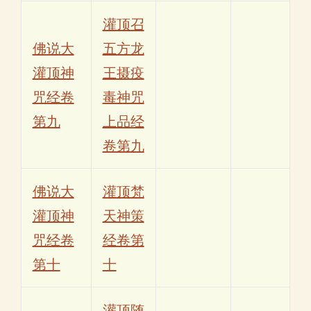
灌顶召
佛说大
五方龙
灌顶神
王摄疫
咒经卷
毒神咒
第九
上品经
卷第九
佛说大
灌顶梵
灌顶神
天神策
咒经卷
经卷第
第十
十
灌顶随