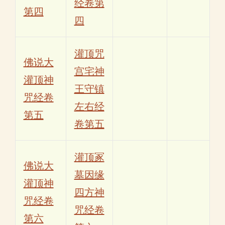
经卷第
第四
四
灌顶咒
佛说大
宫宅神
灌顶神
王守镇
咒经卷
左右经
第五
卷第五
灌顶冢
佛说大
墓因缘
灌顶神
四方神
咒经卷
咒经卷
第六