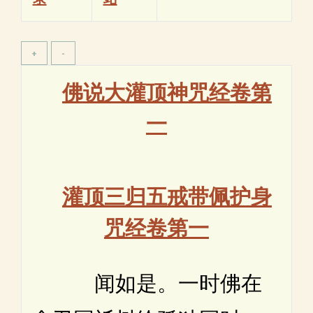
佛说大灌顶神咒经卷第
一
灌顶三归五戒带佩护身
咒经卷第一
闻如是。一时佛在