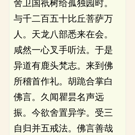
舍卫国祇树给孤独园时。
与千二百五十比丘菩萨万
人。天龙八部悉来在会。
咸然一心叉手听法。于是
异道有鹿头梵志。来到佛
所稽首作礼。胡跪合掌白
佛言。久闻瞿昙名声远
振。今欲舍置异学。受三
自归并五戒法。佛言善哉