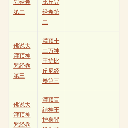
咒经卷
比丘咒
第二
经卷第
二
灌顶十
佛说大
二万神
灌顶神
王护比
咒经卷
丘尼经
第三
卷第三
灌顶百
佛说大
结神王
灌顶神
护身咒
咒经卷