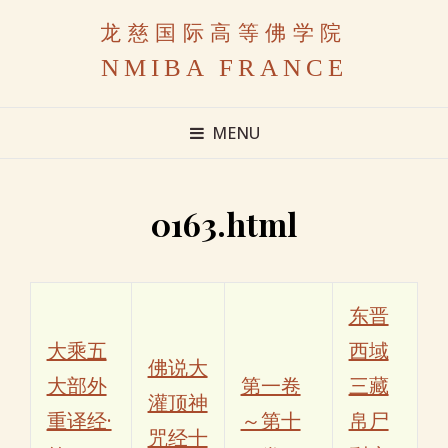
龙慈国际高等佛学院
NMIBA FRANCE
MENU
0163.html
东晋
大乘五
西域
佛说大
大部外
第一卷
三藏
灌顶神
重译经·
～第十
帛尸
咒经十