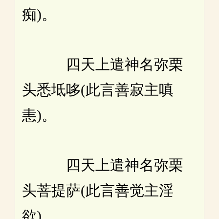
痴)。
四天上遣神名弥栗
头悉坻哆(此言善寂主嗔
恚)。
四天上遣神名弥栗
头菩提萨(此言善觉主淫
欲)。