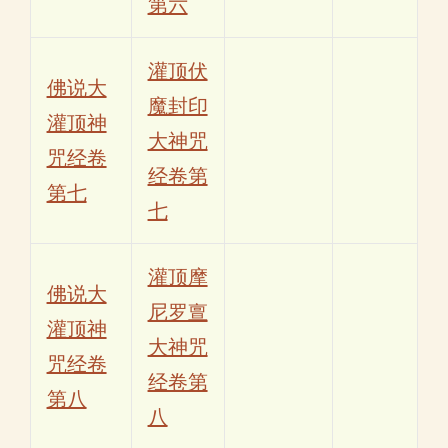
第六
灌顶伏
佛说大
魔封印
灌顶神
大神咒
咒经卷
经卷第
第七
七
灌顶摩
佛说大
尼罗亶
灌顶神
大神咒
咒经卷
经卷第
第八
八