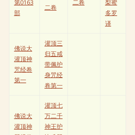
第0163
二卷
梨蜜
二卷
部
多罗
译
灌顶三
佛说大
归五戒
灌顶神
带佩护
咒经卷
身咒经
第一
卷第一
灌顶七
佛说大
万二千
灌顶神
神王护