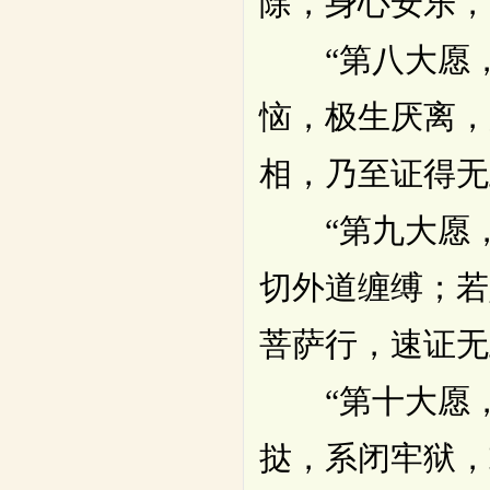
除，身心安乐，
“第八大愿，
恼，极生厌离，
相，乃至证得无
“第九大愿，
切外道缠缚；若
菩萨行，速证无
“第十大愿，
挞，系闭牢狱，