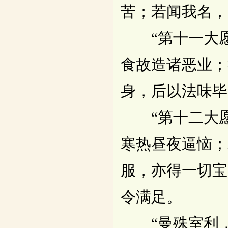
苦；若闻我名，
“第十一大愿
食故造诸恶业；
身，后以法味毕
“第十二大愿
寒热昼夜逼恼；
服，亦得一切宝
令满足。
“曼殊室利，