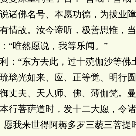
说诸佛名号、本愿功德，为拔业
有情故。汝今谛听，极善思惟，当
“唯然愿说，我等乐闻。”
：“东方去此，过十殑伽沙等佛
琉璃光如来、应、正等觉、明行
御丈夫、天人师、佛、薄伽梵。
本行菩萨道时，发十二大愿，令
愿我来世得阿耨多罗三藐三菩提