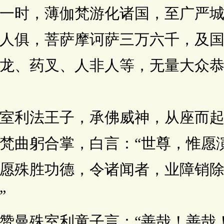
时，薄伽梵游化诸国，至广严城
人俱，菩萨摩诃萨三万六千，及
龙、药叉、人非人等，无量大众
利法王子，承佛威神，从座而起
梵曲躬合掌，白言：“世尊，惟愿
愿殊胜功德，令诸闻者，业障销
”
曼殊室利童子言：“善哉！善哉