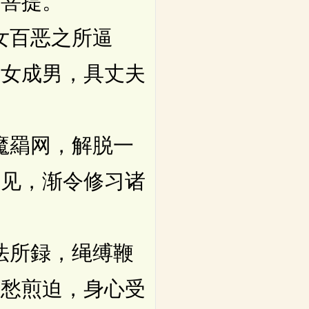
上菩提。
女百恶之所逼
转女成男，具丈夫
魔羂网，解脱一
正见，渐令修习诸
法所録，绳缚鞭
悲愁煎迫，身心受