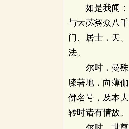
如是我闻：一
与大苾芻众八千
门、居士，天、
法。
尔时，曼殊室
膝著地，向薄伽
佛名号，及本大
转时诸有情故。
尔时，世尊赞