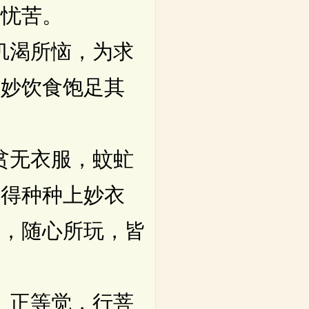
切忧苦。
饥渴所恼，为求
上妙饮食饱足其
贫无衣服，蚊虻
即得种种上妙衣
伎，随心所玩，皆
、正等觉，行菩