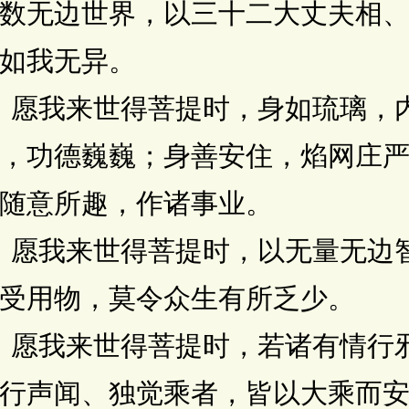
数无边世界，以三十二大丈夫相
如我无异。
愿我来世得菩提时，身如琉璃，
，功德巍巍；身善安住，焰网庄
随意所趣，作诸事业。
愿我来世得菩提时，以无量无边
受用物，莫令众生有所乏少。
愿我来世得菩提时，若诸有情行
行声闻、独觉乘者，皆以大乘而