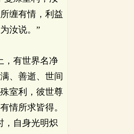
障所缠有情，利益
为汝说。”
土，有世界名净
圆满、善逝、世间
曼殊室利，彼世尊
诸有情所求皆得。
时，自身光明炽