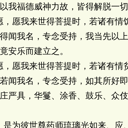
以我福德威神力故，皆得解脱一
，愿我来世得菩提时，若诸有情
得闻我名，专念受持，我当先以
竟安乐而建立之。
，愿我来世得菩提时，若诸有情
若闻我名，专念受持，如其所好
庄严具，华鬘、涂香、鼓乐、众
是为彼世尊药师琉璃光如来、应