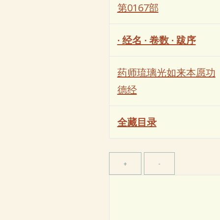
第0167部
· 经名 · 卷数 · 跋序
药师琉璃光如来本愿功
德经
全藏目录