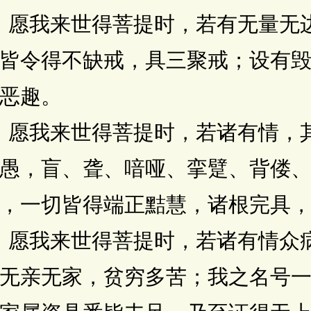
愿我来世得菩提时，若有无量无
皆令得不缺戒，具三聚戒；设有
恶趣。
愿我来世得菩提时，若诸有情，
愚，盲、聋、喑哑、挛躄、背偻
，一切皆得端正黠慧，诸根完具
愿我来世得菩提时，若诸有情众
无亲无家，贫穷多苦；我之名号