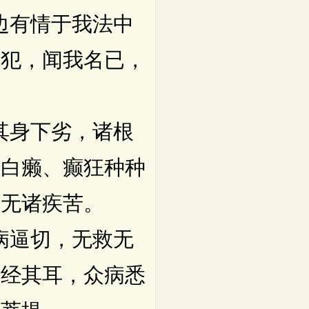
边有情于我法中
毁犯，闻我名已，
其身下劣，诸根
、白癞、癫狂种种
，无诸疾苦。
病逼切，无救无
一经其耳，众病悉