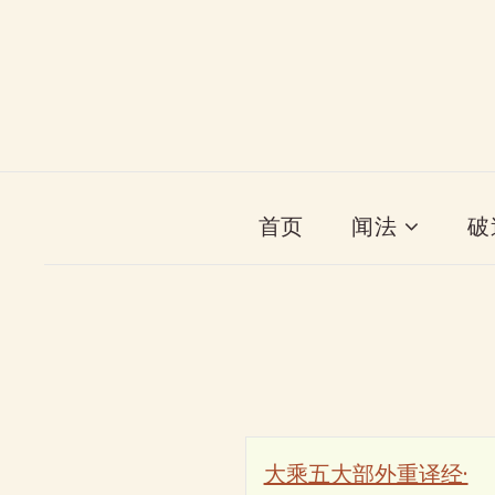
首页
闻法
破
大乘五大部外重译经·