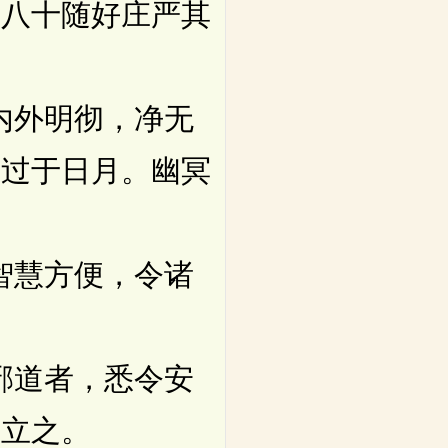
、八十随好庄严其
内外明彻，净无
严过于日月。幽冥
智慧方便，令诸
邪道者，悉令安
安立之。