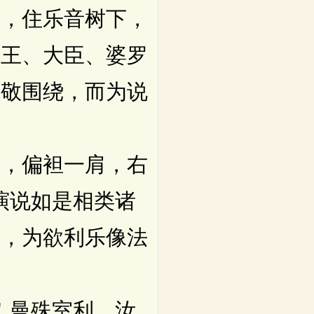
，住乐音树下，
国王、大臣、婆罗
恭敬围绕，而为说
，偏袒一肩，右
演说如是相类诸
除，为欲利乐像法
！曼殊室利，汝