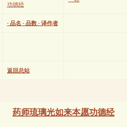
功德经
· 品名 · 品数 · 译作者
返回总站
药师琉璃光如来本愿功德经