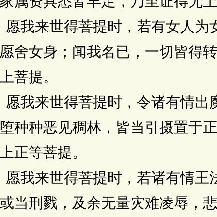
家属资具悉皆丰足，乃至证得无
愿我来世得菩提时，若有女人为
愿舍女身；闻我名已，一切皆得
上菩提。
愿我来世得菩提时，令诸有情出
堕种种恶见稠林，皆当引摄置于
上正等菩提。
愿我来世得菩提时，若诸有情王
或当刑戮，及余无量灾难凌辱，