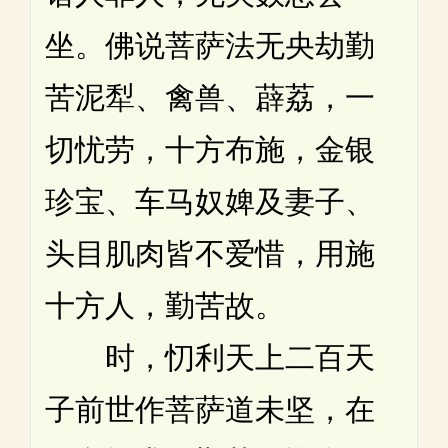
坐。佛说菩萨法无央劫勤
苦泥犁、禽兽、薜荔，一
切忧劳，十方布施，金银
珍宝、车马奴婢及妻子、
头目肌肉皆不爱惜，用施
十方人，勤苦故。
时，忉利天上二百天
子前世作菩萨道未坚，在