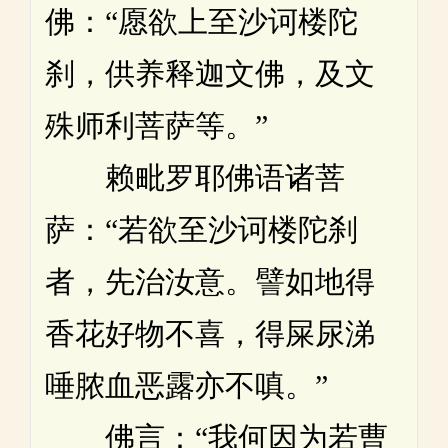
佛：“愿欲上至沙诃楼陀
刹，供养释迦文佛，及文
殊师利菩萨等。”
赖毗罗耶佛语诸菩
萨：“若欲至沙诃楼陀刹
者，先治汝意。譬如地得
香花好物不喜，得屎尿涕
唾脓血恶露亦不嗔。”
佛言：“我何因为若曹