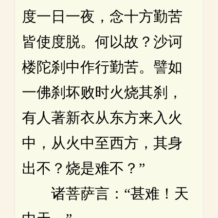
度一日一夜，念十方勤苦
皆使度脱。何以故？沙诃
楼陀刹中作行勤苦。譬如
一佛刹坏败时火烧其刹，
有人著新衣从东方来入火
中，从火中至西方，其身
出不？烧是难不？”
诸菩萨言：“甚难！天