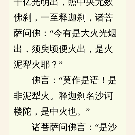
千亿光明出，照中央无数
佛刹，一至释迦刹，诸菩
萨问佛：“今有是大火光烟
出，须臾顷便火出，是火
泥犁火耶？”
佛言：“莫作是语！是
非泥犁火。释迦刹名沙诃
楼陀，是中火也。”
诸菩萨问佛言：“是沙