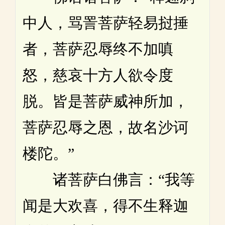
中人，骂詈菩萨轻易挝捶
者，菩萨忍辱终不加嗔
怒，慈哀十方人欲令度
脱。皆是菩萨威神所加，
菩萨忍辱之恩，故名沙诃
楼陀。”
诸菩萨白佛言：“我等
闻是大欢喜，得不生释迦