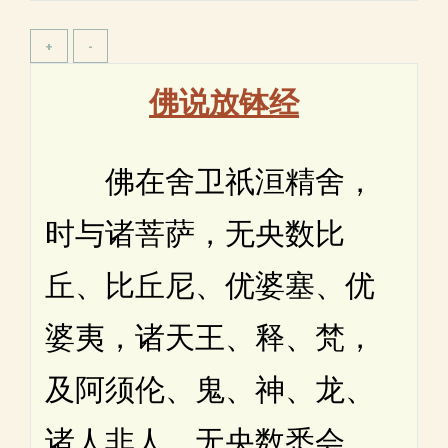
佛说放钵经
佛在舍卫祇洹精舍，
时与诸菩萨，无央数比
丘、比丘尼、优婆塞、优
婆夷，诸天王、释、梵，
及阿须伦、鬼、神、龙、
诸人非人，无央数悉会