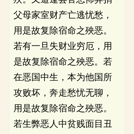
父母家室财产亡逃忧愁，
用是故复除宿命之殃恶。
若有一旦失财业穷厄，用
是故复除宿命之殃恶。若
在恶国中生，本为他国所
攻败坏，奔走愁忧无聊，
用是故复除宿命之殃恶。
若生弊恶人中贫贱面目丑