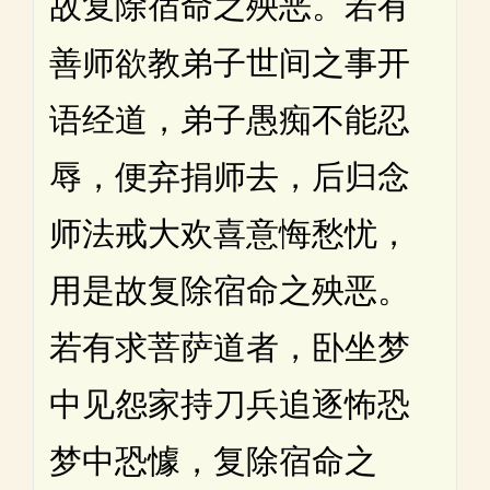
故复除宿命之殃恶。若有
善师欲教弟子世间之事开
语经道，弟子愚痴不能忍
辱，便弃捐师去，后归念
师法戒大欢喜意悔愁忧，
用是故复除宿命之殃恶。
若有求菩萨道者，卧坐梦
中见怨家持刀兵追逐怖恐
梦中恐懅，复除宿命之