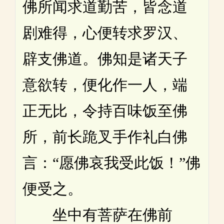
佛所闻求道勤苦，皆念道
剧难得，心便转求罗汉、
辟支佛道。佛知是诸天子
意欲转，便化作一人，端
正无比，令持百味饭至佛
所，前长跪叉手作礼白佛
言：“愿佛哀我受此饭！”佛
便受之。
坐中有菩萨在佛前