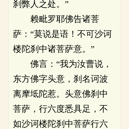
刹弊人之处。”
赖毗罗耶佛告诸菩
萨：“莫说是语！不可沙诃
楼陀刹中诸菩萨意。”
佛言：“我为汝曹说，
东方佛字头意，刹名诃波
离摩坻陀惹。头意佛刹中
菩萨，行六度悉具足，不
如沙诃楼陀刹中菩萨行六