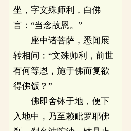
坐，字文殊师利，白佛
言：“当念故恩。”
座中诸菩萨，悉闻展
转相问：“文殊师利，前世
有何等恩，施于佛而复欲
得佛饭？”
佛即舍钵于地，便下
入地中，乃至赖毗罗耶佛