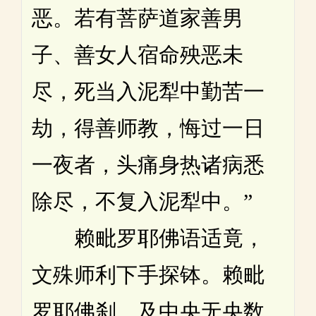
恶。若有菩萨道家善男
子、善女人宿命殃恶未
尽，死当入泥犁中勤苦一
劫，得善师教，悔过一日
一夜者，头痛身热诸病悉
除尽，不复入泥犁中。”
赖毗罗耶佛语适竟，
文殊师利下手探钵。赖毗
罗耶佛刹，及中央无央数