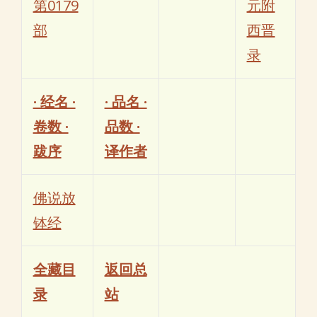
第0179
元附
部
西晋
录
· 经名 ·
· 品名 ·
卷数 ·
品数 ·
跋序
译作者
佛说放
钵经
全藏目
返回总
录
站