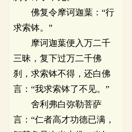
佛复令摩诃迦葉：“行
求索钵。”
摩诃迦葉便入万二千
三昧，复下过万二千佛
刹，求索钵不得，还白佛
言：“我求索钵了不见。”
舍利弗白弥勒菩萨
言：“仁者高才功德已满，