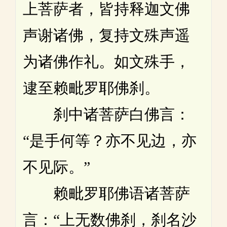
上菩萨者，皆持释迦文佛
声谢诸佛，复持文殊声遥
为诸佛作礼。如文殊手，
逮至赖毗罗耶佛刹。
刹中诸菩萨白佛言：
“是手何等？亦不见边，亦
不见际。”
赖毗罗耶佛语诸菩萨
言：“上无数佛刹，刹名沙