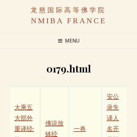
龙慈国际高等佛学院
NMIBA FRANCE
MENU
0179.html
安公
大乘五
录失
大部外
译人
佛说放
重译经·
一卷
名开
钵经