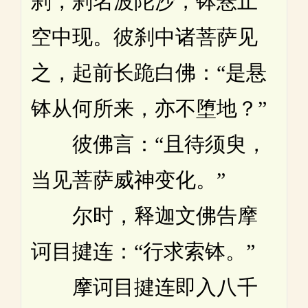
刹，刹名波陀沙，钵悬止
空中现。彼刹中诸菩萨见
之，起前长跪白佛：“是悬
钵从何所来，亦不堕地？”
彼佛言：“且待须臾，
当见菩萨威神变化。”
尔时，释迦文佛告摩
诃目揵连：“行求索钵。”
摩诃目揵连即入八千