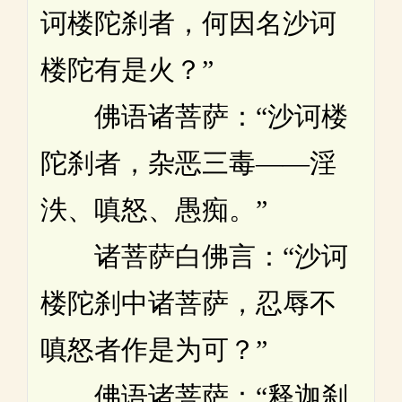
诃楼陀刹者，何因名沙诃
楼陀有是火？”
佛语诸菩萨：“沙诃楼
陀刹者，杂恶三毒——淫
泆、嗔怒、愚痴。”
诸菩萨白佛言：“沙诃
楼陀刹中诸菩萨，忍辱不
嗔怒者作是为可？”
佛语诸菩萨：“释迦刹