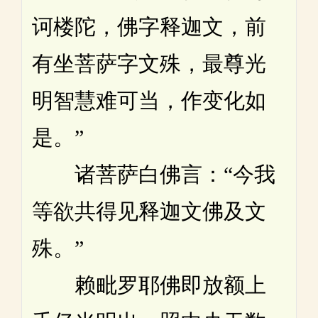
诃楼陀，佛字释迦文，前
有坐菩萨字文殊，最尊光
明智慧难可当，作变化如
是。”
诸菩萨白佛言：“今我
等欲共得见释迦文佛及文
殊。”
赖毗罗耶佛即放额上