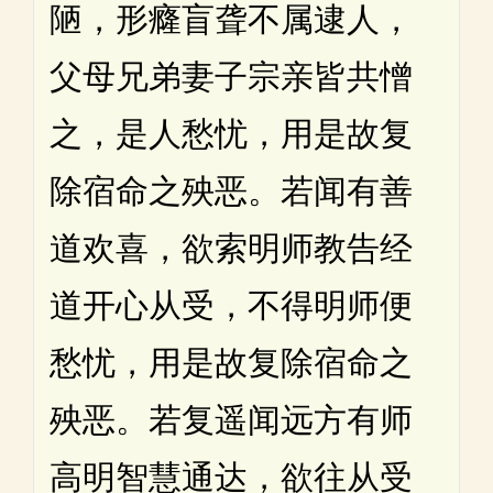
陋，形癃盲聋不属逮人，
父母兄弟妻子宗亲皆共憎
之，是人愁忧，用是故复
除宿命之殃恶。若闻有善
道欢喜，欲索明师教告经
道开心从受，不得明师便
愁忧，用是故复除宿命之
殃恶。若复遥闻远方有师
高明智慧通达，欲往从受