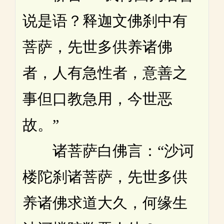
说是语？释迦文佛刹中有
菩萨，先世多供养诸佛
者，人有急性者，意善之
事但口教急用，今世恶
故。”
诸菩萨白佛言：“沙诃
楼陀刹诸菩萨，先世多供
养诸佛求道大久，何缘生