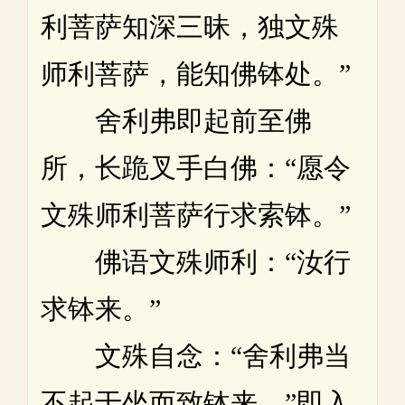
利菩萨知深三昧，独文殊
师利菩萨，能知佛钵处。”
舍利弗即起前至佛
所，长跪叉手白佛：“愿令
文殊师利菩萨行求索钵。”
佛语文殊师利：“汝行
求钵来。”
文殊自念：“舍利弗当
不起于坐而致钵来。”即入