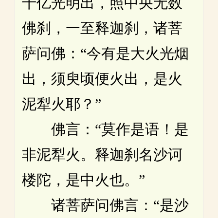
千亿光明出，照中央无数
佛刹，一至释迦刹，诸菩
萨问佛：“今有是大火光烟
出，须臾顷便火出，是火
泥犁火耶？”
佛言：“莫作是语！是
非泥犁火。释迦刹名沙诃
楼陀，是中火也。”
诸菩萨问佛言：“是沙