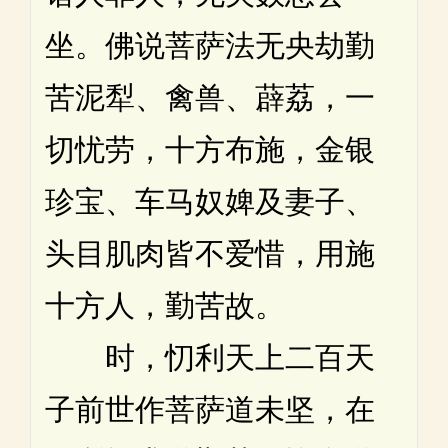
坐。佛说菩萨法无央劫勤
苦泥犁、禽兽、薜荔，一
切忧劳，十方布施，金银
珍宝、车马奴婢及妻子、
头目肌肉皆不爱惜，用施
十方人，勤苦故。
时，忉利天上二百天
子前世作菩萨道未坚，在