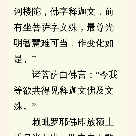
诃楼陀，佛字释迦文，前
有坐菩萨字文殊，最尊光
明智慧难可当，作变化如
是。”
诸菩萨白佛言：“今我
等欲共得见释迦文佛及文
殊。”
赖毗罗耶佛即放额上