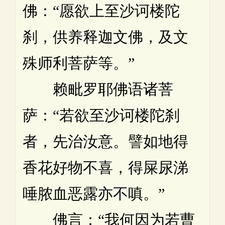
佛：“愿欲上至沙诃楼陀
刹，供养释迦文佛，及文
殊师利菩萨等。”
赖毗罗耶佛语诸菩
萨：“若欲至沙诃楼陀刹
者，先治汝意。譬如地得
香花好物不喜，得屎尿涕
唾脓血恶露亦不嗔。”
佛言：“我何因为若曹