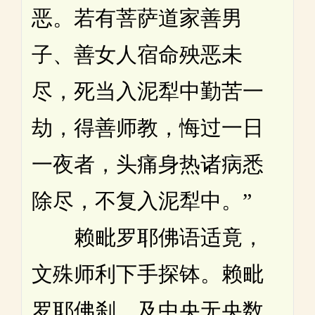
恶。若有菩萨道家善男
子、善女人宿命殃恶未
尽，死当入泥犁中勤苦一
劫，得善师教，悔过一日
一夜者，头痛身热诸病悉
除尽，不复入泥犁中。”
赖毗罗耶佛语适竟，
文殊师利下手探钵。赖毗
罗耶佛刹，及中央无央数