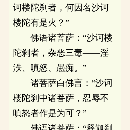
诃楼陀刹者，何因名沙诃
楼陀有是火？”
佛语诸菩萨：“沙诃楼
陀刹者，杂恶三毒——淫
泆、嗔怒、愚痴。”
诸菩萨白佛言：“沙诃
楼陀刹中诸菩萨，忍辱不
嗔怒者作是为可？”
佛语诸菩萨：“释迦刹