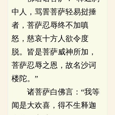
中人，骂詈菩萨轻易挝捶
者，菩萨忍辱终不加嗔
怒，慈哀十方人欲令度
脱。皆是菩萨威神所加，
菩萨忍辱之恩，故名沙诃
楼陀。”
诸菩萨白佛言：“我等
闻是大欢喜，得不生释迦