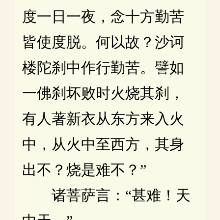
度一日一夜，念十方勤苦
皆使度脱。何以故？沙诃
楼陀刹中作行勤苦。譬如
一佛刹坏败时火烧其刹，
有人著新衣从东方来入火
中，从火中至西方，其身
出不？烧是难不？”
诸菩萨言：“甚难！天