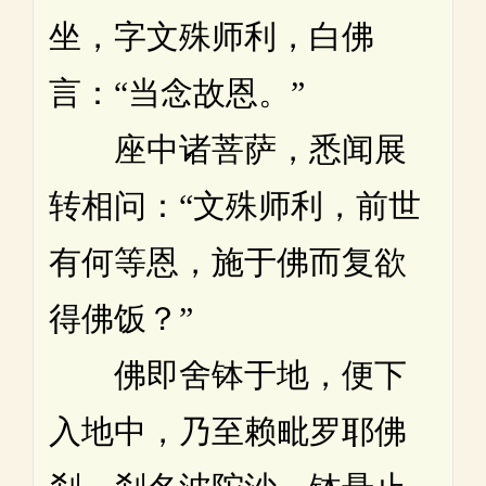
坐，字文殊师利，白佛
言：“当念故恩。”
座中诸菩萨，悉闻展
转相问：“文殊师利，前世
有何等恩，施于佛而复欲
得佛饭？”
佛即舍钵于地，便下
入地中，乃至赖毗罗耶佛