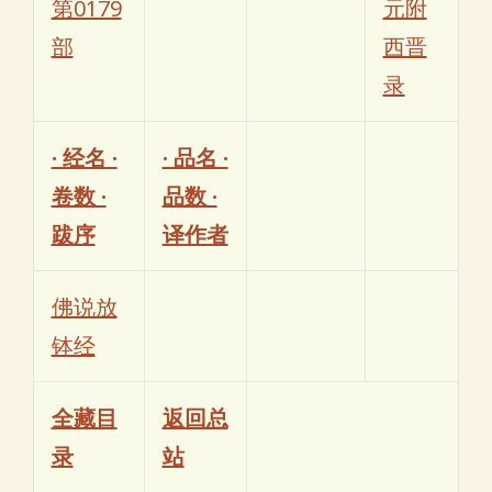
第0179
元附
部
西晋
录
· 经名 ·
· 品名 ·
卷数 ·
品数 ·
跋序
译作者
佛说放
钵经
全藏目
返回总
录
站