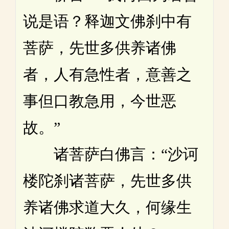
说是语？释迦文佛刹中有
菩萨，先世多供养诸佛
者，人有急性者，意善之
事但口教急用，今世恶
故。”
诸菩萨白佛言：“沙诃
楼陀刹诸菩萨，先世多供
养诸佛求道大久，何缘生