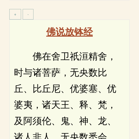
佛说放钵经
佛在舍卫祇洹精舍，
时与诸菩萨，无央数比
丘、比丘尼、优婆塞、优
婆夷，诸天王、释、梵，
及阿须伦、鬼、神、龙、
诸人非人，无央数悉会