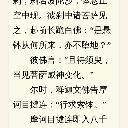
刹，刹名波陀沙，钵悬止
空中现。彼刹中诸菩萨见
之，起前长跪白佛：“是悬
钵从何所来，亦不堕地？”
彼佛言：“且待须臾，
当见菩萨威神变化。”
尔时，释迦文佛告摩
诃目揵连：“行求索钵。”
摩诃目揵连即入八千