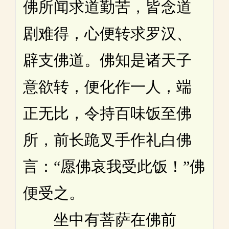
佛所闻求道勤苦，皆念道
剧难得，心便转求罗汉、
辟支佛道。佛知是诸天子
意欲转，便化作一人，端
正无比，令持百味饭至佛
所，前长跪叉手作礼白佛
言：“愿佛哀我受此饭！”佛
便受之。
坐中有菩萨在佛前