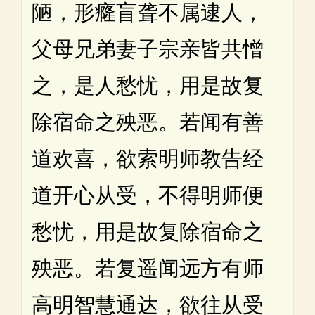
陋，形癃盲聋不属逮人，
父母兄弟妻子宗亲皆共憎
之，是人愁忧，用是故复
除宿命之殃恶。若闻有善
道欢喜，欲索明师教告经
道开心从受，不得明师便
愁忧，用是故复除宿命之
殃恶。若复遥闻远方有师
高明智慧通达，欲往从受