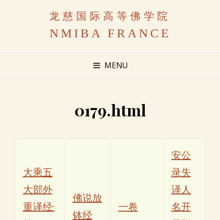
龙慈国际高等佛学院
NMIBA FRANCE
MENU
0179.html
安公
大乘五
录失
大部外
译人
佛说放
重译经·
一卷
名开
钵经