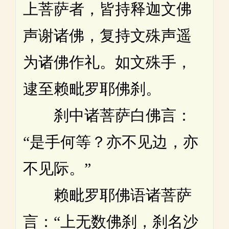
上菩萨者，皆持释迦文佛
声谢诸佛，复持文殊声遥
为诸佛作礼。如文殊手，
逮至赖毗罗耶佛刹。
刹中诸菩萨白佛言：
“是手何等？亦不见边，亦
不见际。”
赖毗罗耶佛语诸菩萨
言：“上无数佛刹，刹名沙