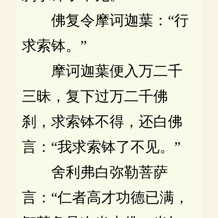
佛复令摩诃迦葉：“行
求索钵。”
摩诃迦葉便入万二千
三昧，复下过万二千佛
刹，求索钵不得，还白佛
言：“我求索钵了不见。”
舍利弗白弥勒菩萨
言：“仁者高才功德已满，