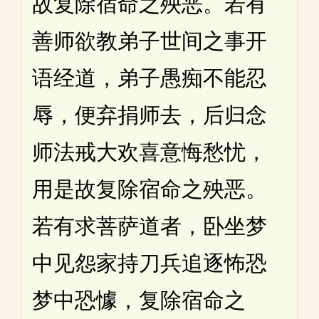
故复除宿命之殃恶。若有
善师欲教弟子世间之事开
语经道，弟子愚痴不能忍
辱，便弃捐师去，后归念
师法戒大欢喜意悔愁忧，
用是故复除宿命之殃恶。
若有求菩萨道者，卧坐梦
中见怨家持刀兵追逐怖恐
梦中恐懅，复除宿命之