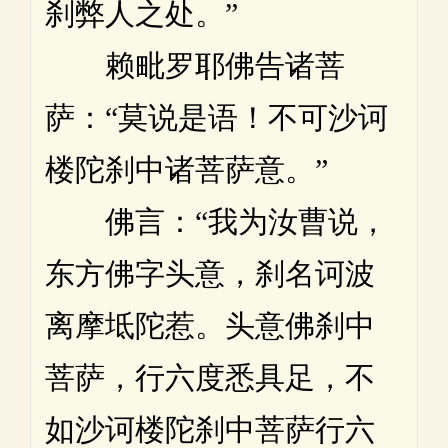
刹弊人之处。”
赖毗罗耶佛告诸菩
萨：“莫说是语！不可沙诃
楼陀刹中诸菩萨意。”
佛言：“我为汝曹说，
东方佛字头意，刹名诃波
离摩坻陀惹。头意佛刹中
菩萨，行六度悉具足，不
如沙诃楼陀刹中菩萨行六