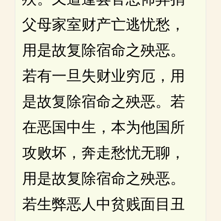
父母家室财产亡逃忧愁，
用是故复除宿命之殃恶。
若有一旦失财业穷厄，用
是故复除宿命之殃恶。若
在恶国中生，本为他国所
攻败坏，奔走愁忧无聊，
用是故复除宿命之殃恶。
若生弊恶人中贫贱面目丑