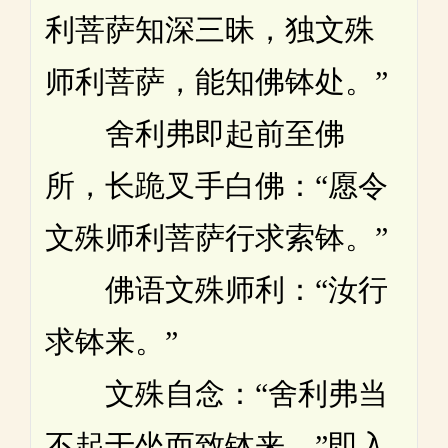
利菩萨知深三昧，独文殊
师利菩萨，能知佛钵处。”
舍利弗即起前至佛
所，长跪叉手白佛：“愿令
文殊师利菩萨行求索钵。”
佛语文殊师利：“汝行
求钵来。”
文殊自念：“舍利弗当
不起于坐而致钵来。”即入