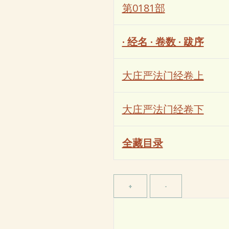
第0181部
· 经名 · 卷数 · 跋序
大庄严法门经卷上
大庄严法门经卷下
全藏目录