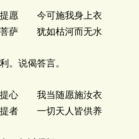
提愿 今可施我身上衣
菩萨 犹如枯河而无水
。说偈答言。
提心 我当随愿施汝衣
提者 一切天人皆供养