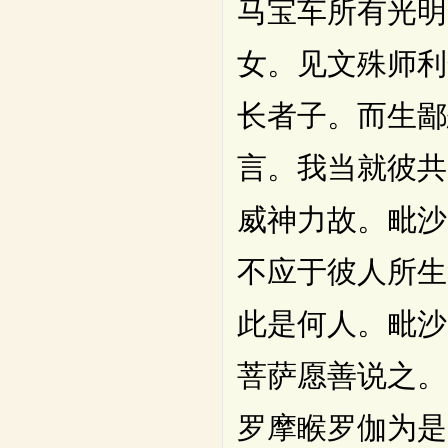
马宝车所有光明
女。见文殊师利
长者子。而生鄙
言。我当就彼共
威神力故。毗沙
不应于彼人所生
此是何人。毗沙
菩萨愿善说之。
罗摩睺罗伽为是