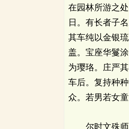
在园林所游之处
日。有长者子名
其车纯以金银琉
盖。宝座华鬘涂
为璎珞。庄严其
车后。复持种种
众。若男若女童
尔时文殊师利