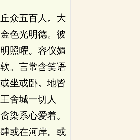
丘众五百人。大
胜金色光明德。彼
光明照曜。容仪媚
柔软。言常含笑语
住或坐或卧。地皆
时王舍城一切人
者贪染系心爱着。
市肆或在河岸。或