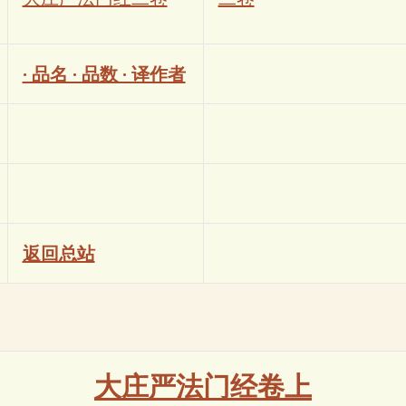
· 品名 · 品数 · 译作者
返回总站
大庄严法门经卷上