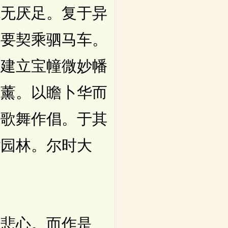
观无厌足。复于异
相要契乘驷马车。
。建立宝幢微妙幡
涂薰。以瞻卜华而
乐歌舞作倡。于其
诣园林。尔时大
悲心。而作是