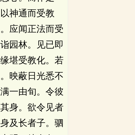
应以神通而受教
生。应闻正法而受
欲诣园林。见已即
因缘堪受教化。若
明。映蔽日光悉不
照满一由旬。令彼
严其身。欲令见者
女身及长者子。驷