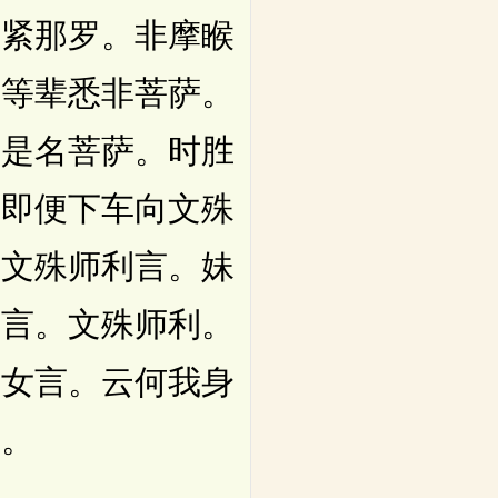
非紧那罗。非摩睺
是等辈悉非菩萨。
。是名菩萨。时胜
。即便下车向文殊
裳文殊师利言。妹
女言。文殊师利。
。女言。云何我身
衣。