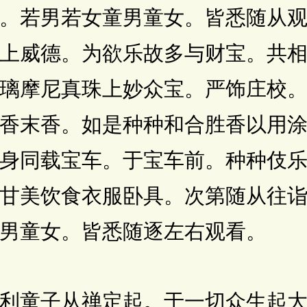
。若男若女童男童女。皆悉随从
上威德。为欲乐故多与财宝。共
璃摩尼真珠上妙众宝。严饰庄校
香末香。如是种种和合胜香以用
身同载宝车。于宝车前。种种伎
甘美饮食衣服卧具。次第随从往
男童女。皆悉随逐左右观看。
童子从禅定起。于一切众生起大