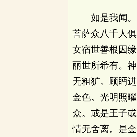
如是我闻。一
菩萨众八千人俱
女宿世善根因缘
丽世所希有。神
无粗犷。顾眄进
金色。光明照曜
众。或是王子或
情无舍离。是金