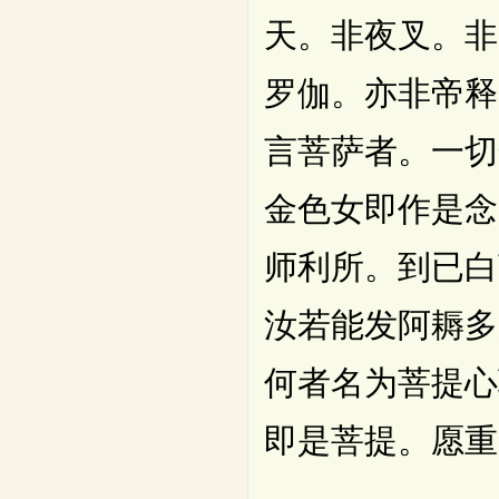
天。非夜叉。非
罗伽。亦非帝释
言菩萨者。一切
金色女即作是念
师利所。到已白
汝若能发阿耨多
何者名为菩提心
即是菩提。愿重