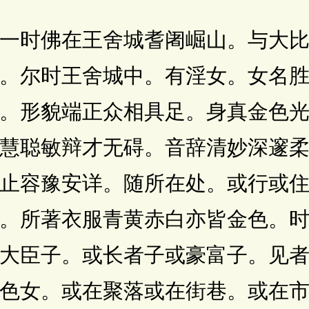
时佛在王舍城耆阇崛山。与大比
。尔时王舍城中。有淫女。女名
。形貌端正众相具足。身真金色
慧聪敏辩才无碍。音辞清妙深邃
止容豫安详。随所在处。或行或
。所著衣服青黄赤白亦皆金色。
大臣子。或长者子或豪富子。见
色女。或在聚落或在街巷。或在