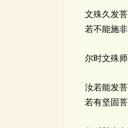
文殊久发菩
若不能施非
尔时文殊师利
汝若能发菩
若有坚固菩