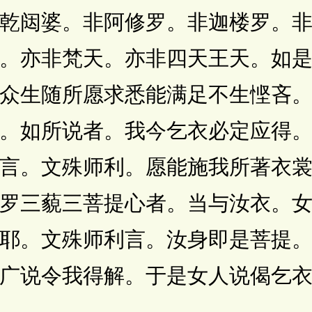
乾闼婆。非阿修罗。非迦楼罗。
。亦非梵天。亦非四天王天。如
众生随所愿求悉能满足不生悭吝
。如所说者。我今乞衣必定应得
言。文殊师利。愿能施我所著衣
罗三藐三菩提心者。当与汝衣。
耶。文殊师利言。汝身即是菩提
广说令我得解。于是女人说偈乞