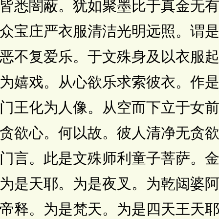
皆悉闇蔽。犹如聚墨比于真金无
众宝庄严衣服清洁光明远照。谓
恶不复爱乐。于文殊身及以衣服
为嬉戏。从心欲乐求索彼衣。作
门王化为人像。从空而下立于女
贪欲心。何以故。彼人清净无贪
门言。此是文殊师利童子菩萨。
为是天耶。为是夜叉。为乾闼婆
帝释。为是梵天。为是四天王天