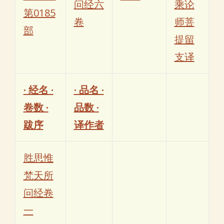
问经六
乘论
第0185
卷
师菩
部
提留
支译
· 经名 ·
· 品名 ·
卷数 ·
品数 ·
跋序
译作者
胜思惟
梵天所
问经卷
一