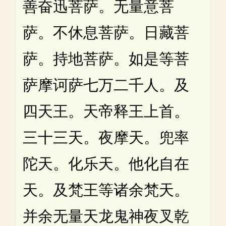
善奋迅菩萨。无量意菩
萨。不休息菩萨。日藏菩
萨。持地菩萨。如是等菩
萨摩诃萨七万二千人。及
四天王。天帝释王上首。
三十三天。夜摩天。兜率
陀天。化乐天。他化自在
天。及梵王等诸余梵天。
并余无量天龙鬼神夜叉乾