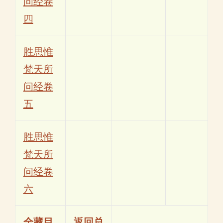
问经卷
四
胜思惟
梵天所
问经卷
五
胜思惟
梵天所
问经卷
六
全藏目
返回总