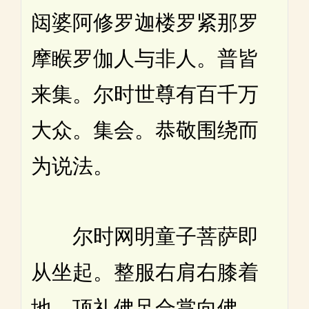
闼婆阿修罗迦楼罗紧那罗
摩睺罗伽人与非人。普皆
来集。尔时世尊有百千万
大众。集会。恭敬围绕而
为说法。
尔时网明童子菩萨即
从坐起。整服右肩右膝着
地。顶礼佛足合掌向佛。