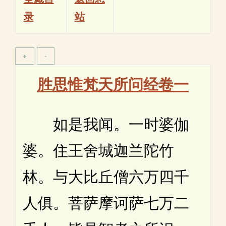
录
站
胜思惟梵天所问经卷一
如是我闻。一时婆伽
婆。住王舍城迦兰陀竹
林。与大比丘僧六万四千
人俱。菩萨摩诃萨七万二