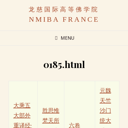
龙慈国际高等佛学院
NMIBA FRANCE
MENU
0185.html
元魏
天竺
大乘五
胜思惟
沙门
大部外
梵天所
统大
重译经·
六卷