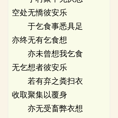
空处无憍彼安乐
于乞食事悉具足
亦终无有乞食想
亦未曾想我乞食
无乞想者彼安乐
若有弃之粪扫衣
收取聚集以覆身
亦无受畜弊衣想