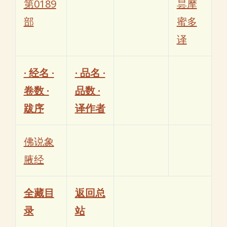
第0189
昙摩
部
蜜多
译
· 经名 ·
· 品名 ·
卷数 ·
品数 ·
跋序
译作者
佛说象
腋经
全藏目
返回总
录
站