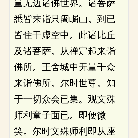
量无边诸佛世界。诸菩萨
悉皆来诣只阇崛山。到已
皆住于虚空中。此诸比丘
及诸菩萨。从禅定起来诣
佛所。王舍城中无量千众
来诣佛所。尔时世尊。知
于一切众会已集。观文殊
师利童子面已。即便微
笑。尔时文殊师利即从座