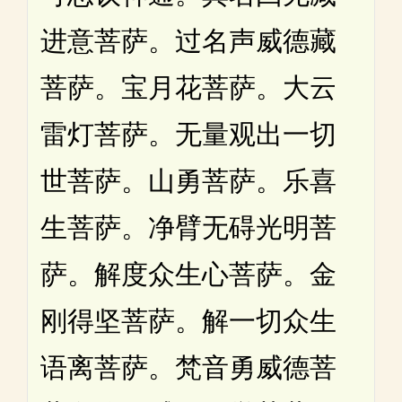
进意菩萨。过名声威德藏
菩萨。宝月花菩萨。大云
雷灯菩萨。无量观出一切
世菩萨。山勇菩萨。乐喜
生菩萨。净臂无碍光明菩
萨。解度众生心菩萨。金
刚得坚菩萨。解一切众生
语离菩萨。梵音勇威德菩