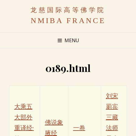
龙慈国际高等佛学院
NMIBA FRANCE
MENU
0189.html
刘宋
大乘五
罽宾
大部外
三藏
佛说象
重译经·
一卷
法师
腋经