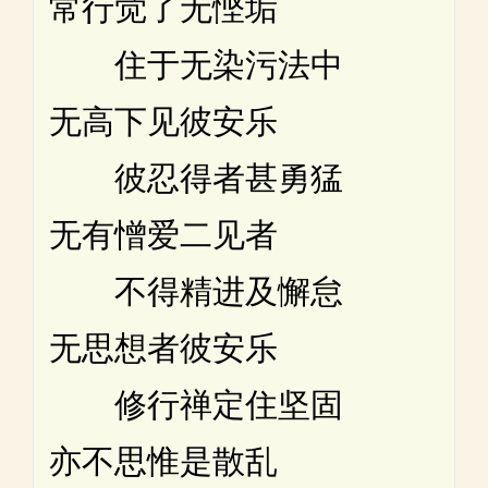
常行觉了无悭垢
住于无染污法中
无高下见彼安乐
彼忍得者甚勇猛
无有憎爱二见者
不得精进及懈怠
无思想者彼安乐
修行禅定住坚固
亦不思惟是散乱