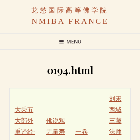
龙慈国际高等佛学院
NMIBA FRANCE
MENU
0194.html
刘宋
大乘五
西域
大部外
佛说观
三藏
重译经·
无量寿
一卷
法师