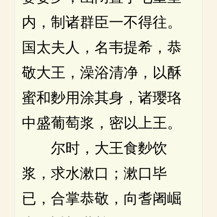
内，制诸群臣一不得往。
国太夫人，名韦提希，恭
敬大王，澡浴清净，以酥
蜜和麨用涂其身，诸璎珞
中盛葡萄浆，密以上王。
尔时，大王食麨饮
浆，求水漱口；漱口毕
已，合掌恭敬，向耆阇崛