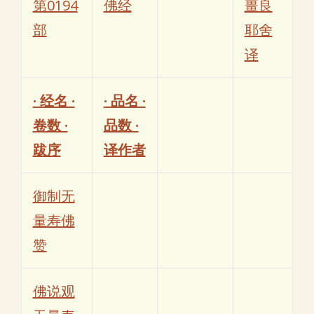
第0194
佛经
畺良
部
耶舍
译
· 经名 ·
· 品名 ·
卷数 ·
品数 ·
跋序
译作者
御制无
量寿佛
赞
佛说观