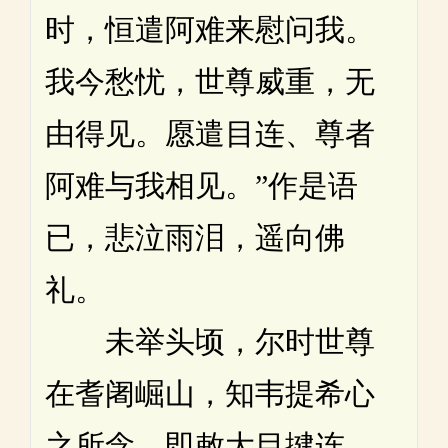
时，恒遣阿难来慰问我。
我今愁忧，世尊威重，无
由得见。愿遣目连、尊者
阿难与我相见。”作是语
已，悲泣雨泪，遥向佛
礼。
未举头顷，尔时世尊
在耆阇崛山，知韦提希心
之所念，即敕大目揵连，