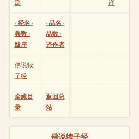
部
译
· 经名 ·
· 品名 ·
卷数 ·
品数 ·
跋序
译作者
佛说犊
子经
全藏目
返回总
录
站
佛说犊子经