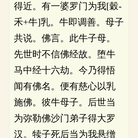
得近。有一婆罗门为我[穀-
禾+牛]乳。牛即调善。母子
共说。佛言。此牛子母。
先世时不信佛经故。堕牛
马中经十六劫。今乃得悟
闻有佛名。便有慈心以乳
施佛。彼牛母子。后世当
为弥勒佛沙门弟子得大罗
汉。犊子死后当为我悬缯