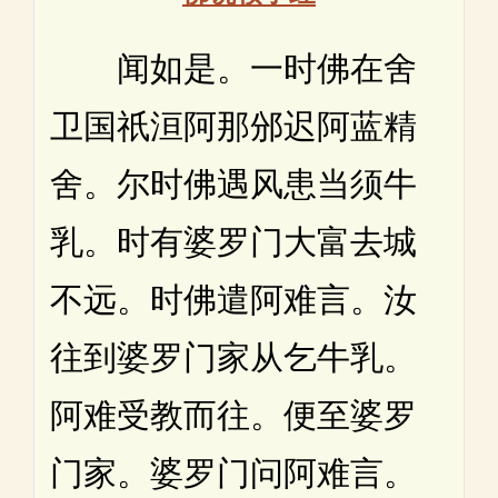
闻如是。一时佛在舍
卫国祇洹阿那邠迟阿蓝精
舍。尔时佛遇风患当须牛
乳。时有婆罗门大富去城
不远。时佛遣阿难言。汝
往到婆罗门家从乞牛乳。
阿难受教而往。便至婆罗
门家。婆罗门问阿难言。