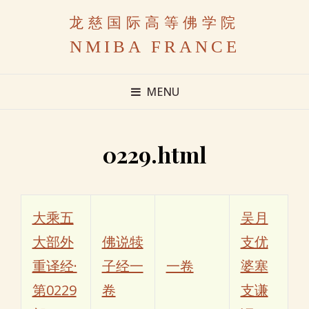
龙慈国际高等佛学院
NMIBA FRANCE
MENU
0229.html
大乘五
吴月
大部外
佛说犊
支优
重译经·
子经一
一卷
婆塞
第0229
卷
支谦