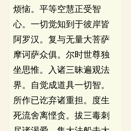
烦恼。平等空慧正受智
心。一切觉知到于彼岸皆
阿罗汉。复与无量大菩萨
摩诃萨众俱。尔时世尊独
坐思惟。入诸三昧遍观法
界。自觉成道具一切智。
所作已讫弃诸重担。度生
死流舍离悭贪。拔三毒刺
尽诸渴爱。集大法船击大