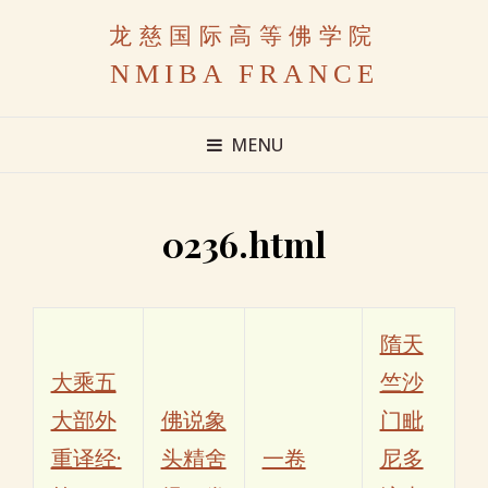
龙慈国际高等佛学院
NMIBA FRANCE
MENU
0236.html
隋天
大乘五
竺沙
大部外
佛说象
门毗
重译经·
头精舍
一卷
尼多