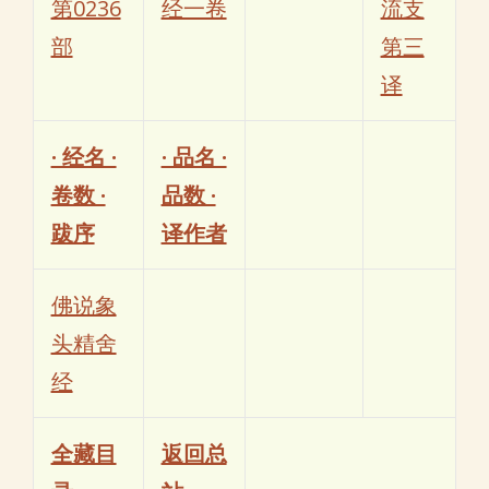
第0236
经一卷
流支
部
第三
译
· 经名 ·
· 品名 ·
卷数 ·
品数 ·
跋序
译作者
佛说象
头精舍
经
全藏目
返回总