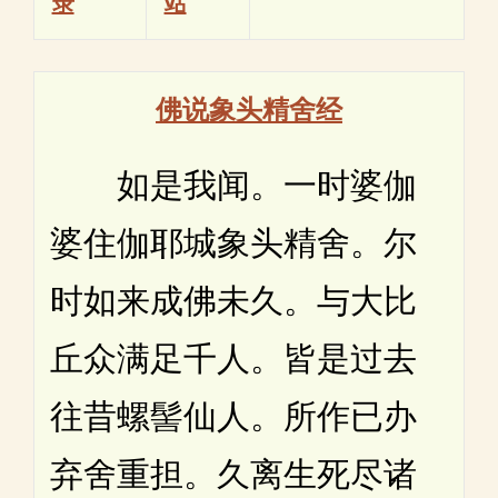
录
站
佛说象头精舍经
如是我闻。一时婆伽
婆住伽耶城象头精舍。尔
时如来成佛未久。与大比
丘众满足千人。皆是过去
往昔螺髻仙人。所作已办
弃舍重担。久离生死尽诸