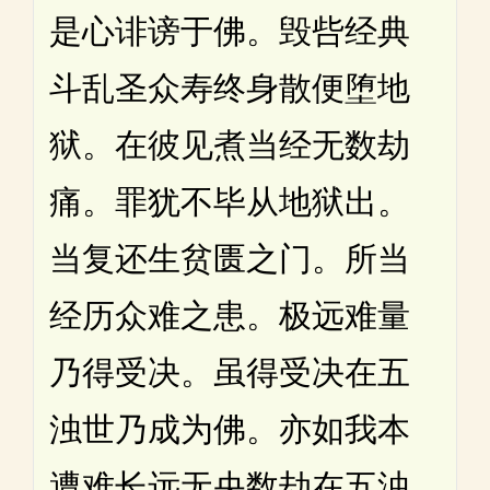
是心诽谤于佛。毁呰经典
斗乱圣众寿终身散便堕地
狱。在彼见煮当经无数劫
痛。罪犹不毕从地狱出。
当复还生贫匮之门。所当
经历众难之患。极远难量
乃得受决。虽得受决在五
浊世乃成为佛。亦如我本
遭难长远无央数劫在五浊