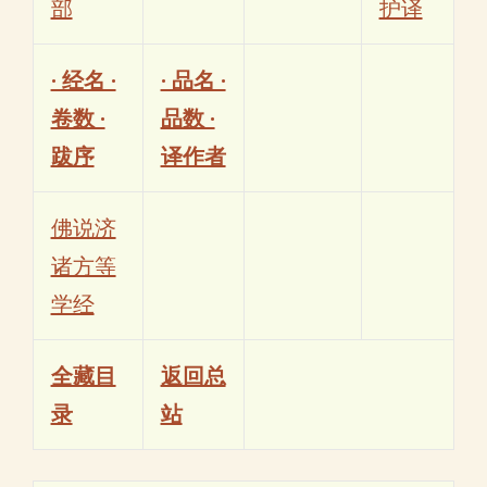
部
护译
· 经名 ·
· 品名 ·
卷数 ·
品数 ·
跋序
译作者
佛说济
诸方等
学经
全藏目
返回总
录
站