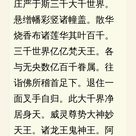
庄严于斯三千大千世界。
悬缯幡彩竖诸幢盖。散华
烧香布诸莲华其叶百千。
三千世界亿亿梵天王。各
与无央数亿百千眷属。往
诣佛所稽首足下。退住一
面叉手自归。此大千界净
居身天。威灵尊势大神妙
天王。诸龙王鬼神王。阿