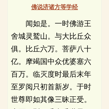
佛说济诸方等学经
闻如是。一时佛游王
舍城灵鹫山。与大比丘众
俱。比丘六万。菩萨八十
亿。摩竭国中众优婆塞六
百万。临灭度时最后末年
至罗阅只初首新岁。于时
世尊即如其像三昧正受。