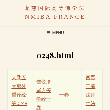
龙慈国际高等佛学院
NMIBA FRANCE
MENU
0248.html
大乘五
西晋
佛说济
大部外
三藏
诸方等
重译经·
一卷
法师
学经一
第0248
竺法
卷