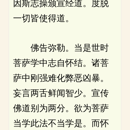
因斯志操颁宣经道。度脱
一切皆使得道。
佛告弥勒。当是世时
菩萨学中志自怀结。诸菩
萨中刚强难化弊恶凶暴。
妄言两舌鲜闻智少。宣传
佛道别为两分。欲为菩萨
当学此法不当学是。而怀