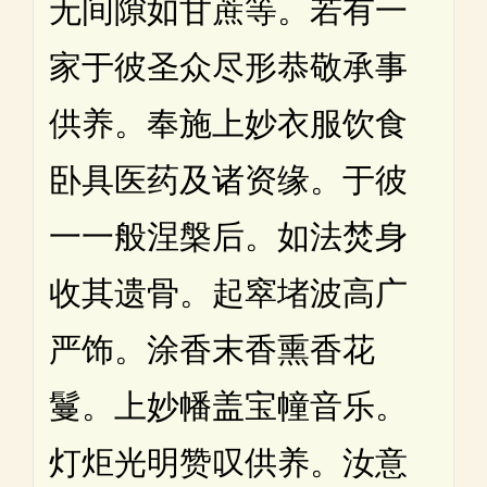
无间隙如甘蔗等。若有一
家于彼圣众尽形恭敬承事
供养。奉施上妙衣服饮食
卧具医药及诸资缘。于彼
一一般涅槃后。如法焚身
收其遗骨。起窣堵波高广
严饰。涂香末香熏香花
鬘。上妙幡盖宝幢音乐。
灯炬光明赞叹供养。汝意