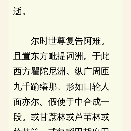
逝。
尔时世尊复告阿难。
且置东方毗提诃洲。于此
西方瞿陀尼洲。纵广周匝
九千踰缮那。形如日轮人
面亦尔。假使于中合成一
段。或甘蔗林或芦苇林或