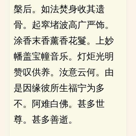
槃后。如法焚身收其遗
骨。起窣堵波高广严饰。
涂香末香薰香花鬘。上妙
幡盖宝幢音乐。灯炬光明
赞叹供养。汝意云何。由
是因缘彼所生福宁为多
不。阿难白佛。甚多世
尊。甚多善逝。