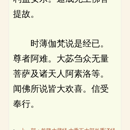
提故。
时薄伽梵说是经已。
尊者阿难。大苾刍众无量
菩萨及诸天人阿素洛等。
闻佛所说皆大欢喜。信受
奉行。