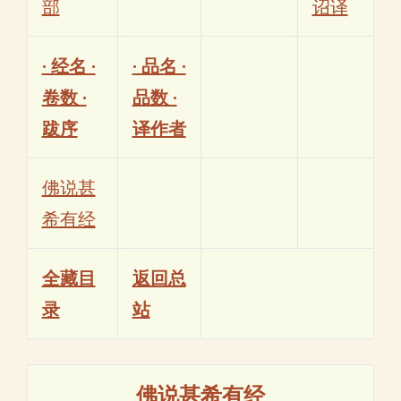
部
诏译
· 经名 ·
· 品名 ·
卷数 ·
品数 ·
跋序
译作者
佛说甚
希有经
全藏目
返回总
录
站
佛说甚希有经