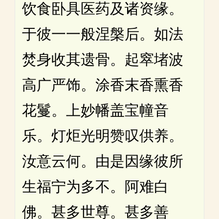
饮食卧具医药及诸资缘。
于彼一一般涅槃后。如法
焚身收其遗骨。起窣堵波
高广严饰。涂香末香熏香
花鬘。上妙幡盖宝幢音
乐。灯炬光明赞叹供养。
汝意云何。由是因缘彼所
生福宁为多不。阿难白
佛。甚多世尊。甚多善