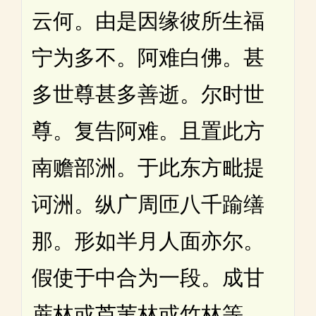
云何。由是因缘彼所生福
宁为多不。阿难白佛。甚
多世尊甚多善逝。尔时世
尊。复告阿难。且置此方
南赡部洲。于此东方毗提
诃洲。纵广周匝八千踰缮
那。形如半月人面亦尔。
假使于中合为一段。成甘
蔗林或芦苇林或竹林等。