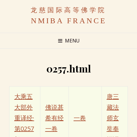
龙慈国际高等佛学院
NMIBA FRANCE
MENU
0257.html
大乘五
唐三
大部外
佛说甚
藏法
重译经·
希有经
一卷
师玄
第0257
一卷
奘奉