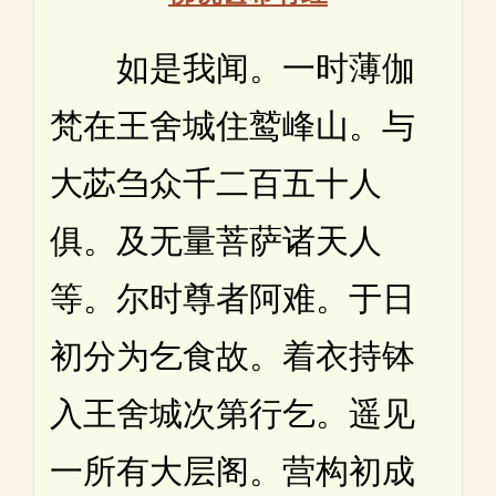
如是我闻。一时薄伽
梵在王舍城住鹫峰山。与
大苾刍众千二百五十人
俱。及无量菩萨诸天人
等。尔时尊者阿难。于日
初分为乞食故。着衣持钵
入王舍城次第行乞。遥见
一所有大层阁。营构初成