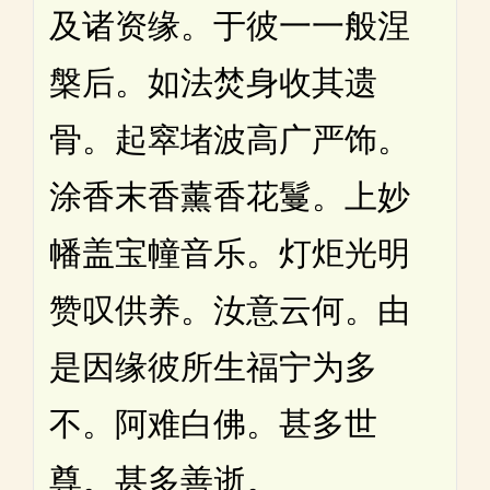
及诸资缘。于彼一一般涅
槃后。如法焚身收其遗
骨。起窣堵波高广严饰。
涂香末香薰香花鬘。上妙
幡盖宝幢音乐。灯炬光明
赞叹供养。汝意云何。由
是因缘彼所生福宁为多
不。阿难白佛。甚多世
尊。甚多善逝。