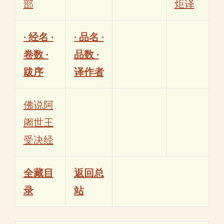
部
炬译
· 经名 ·
· 品名 ·
卷数 ·
品数 ·
跋序
译作者
佛说阿
阇世王
受决经
全藏目
返回总
录
站