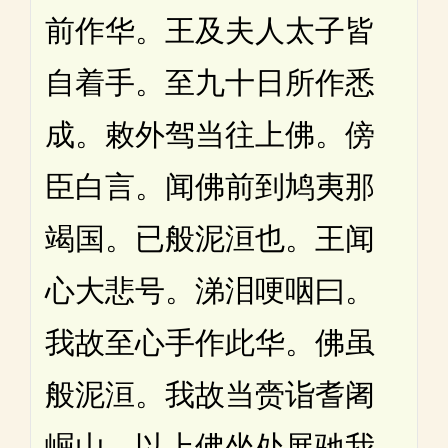
前作华。王及夫人太子皆
自着手。至九十日所作悉
成。敕外驾当往上佛。傍
臣白言。闻佛前到鸠夷那
竭国。已般泥洹也。王闻
心大悲号。涕泪哽咽曰。
我故至心手作此华。佛虽
般泥洹。我故当赍诣耆阇
崛山。以上佛坐处展驰我