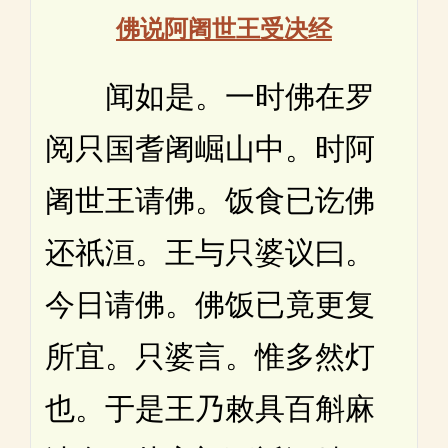
佛说阿阇世王受决经
闻如是。一时佛在罗
阅只国耆阇崛山中。时阿
阇世王请佛。饭食已讫佛
还祇洹。王与只婆议曰。
今日请佛。佛饭已竟更复
所宜。只婆言。惟多然灯
也。于是王乃敕具百斛麻