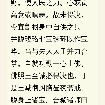
财。使人民之力。心或贡
高意或嗔恚。故未得决。
今宜割损身中自供之具。
并脱璎珞七宝珠环以作宝
华。当与夫人太子并力合
掌。自就功勤一心上佛。
佛照王至诚必得决也。于
是王减彻厨膳昼夜斋戒。
脱身上诸宝。合聚诸师曰