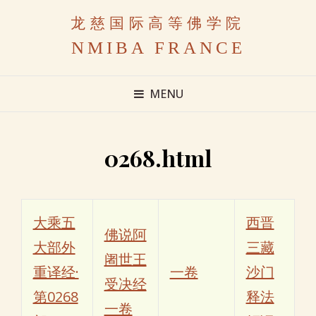
龙慈国际高等佛学院
NMIBA FRANCE
MENU
0268.html
大乘五
西晋
佛说阿
大部外
三藏
阇世王
重译经·
一卷
沙门
受决经
第0268
释法
一卷