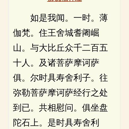
如是我闻。一时。薄
伽梵。住王舍城耆阇崛
山。与大比丘众千二百五
十人。及诸菩萨摩诃萨
俱。尔时具寿舍利子。往
弥勒菩萨摩诃萨经行之处
到已。共相慰问。俱坐盘
陀石上。是时具寿舍利