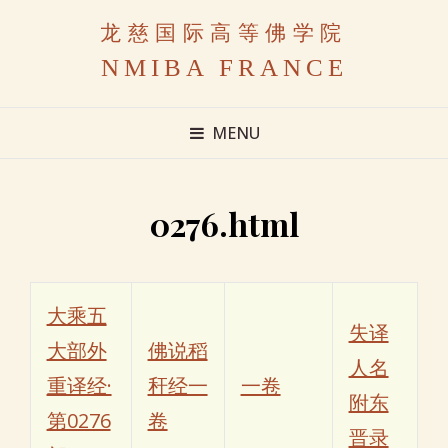
龙慈国际高等佛学院
NMIBA FRANCE
MENU
0276.html
大乘五
失译
大部外
佛说稻
人名
重译经·
秆经一
一卷
附东
第0276
卷
晋录