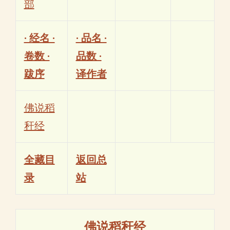
部
· 经名 ·
· 品名 ·
卷数 ·
品数 ·
跋序
译作者
佛说稻
秆经
全藏目
返回总
录
站
佛说稻秆经