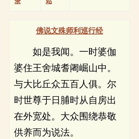
录
站
佛说文殊师利巡行经
如是我闻。一时婆伽
婆住王舍城耆阇崛山中。
与大比丘众五百人俱。尔
时世尊于日脯时从自房出
在外宽处。大众围绕恭敬
供养而为说法。