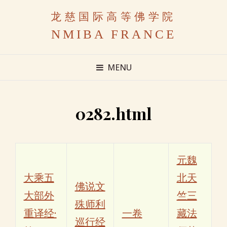
龙慈国际高等佛学院
NMIBA FRANCE
MENU
0282.html
元魏
大乘五
北天
佛说文
大部外
竺三
殊师利
重译经·
一卷
藏法
巡行经