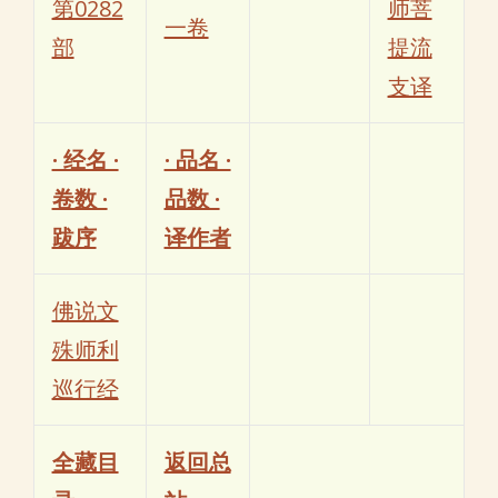
第0282
师菩
一卷
部
提流
支译
· 经名 ·
· 品名 ·
卷数 ·
品数 ·
跋序
译作者
佛说文
殊师利
巡行经
全藏目
返回总