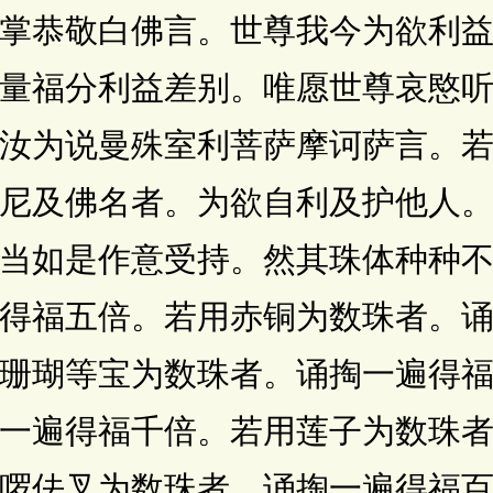
掌恭敬白佛言。世尊我今为欲利
量福分利益差别。唯愿世尊哀愍
汝为说曼殊室利菩萨摩诃萨言。
尼及佛名者。为欲自利及护他人
当如是作意受持。然其珠体种种
得福五倍。若用赤铜为数珠者。
珊瑚等宝为数珠者。诵掏一遍得
一遍得福千倍。若用莲子为数珠
啰佉叉为数珠者。诵掏一遍得福