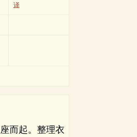
译
座而起。整理衣