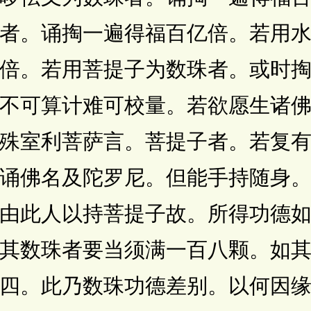
者。诵掏一遍得福百亿倍。若用
倍。若用菩提子为数珠者。或时
不可算计难可校量。若欲愿生诸
殊室利菩萨言。菩提子者。若复
诵佛名及陀罗尼。但能手持随身
由此人以持菩提子故。所得功德
其数珠者要当须满一百八颗。如
四。此乃数珠功德差别。以何因