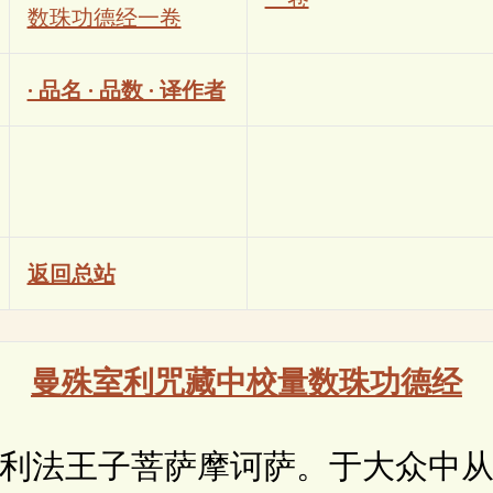
数珠功德经一卷
· 品名 · 品数 · 译作者
返回总站
曼殊室利咒藏中校量数珠功德经
法王子菩萨摩诃萨。于大众中从