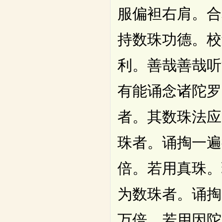
服偏袒右肩。合
持数珠功德。校
利。善哉善哉听
有能诵念诸陀罗
者。其数珠法应
珠者。诵掏一遍
倍。若用真珠。
为数珠者。诵掏
万倍。若用因陀