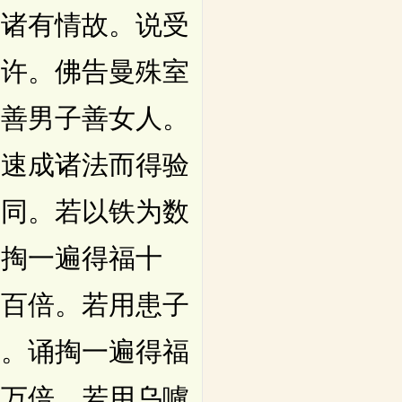
益诸有情故。说受
听许。佛告曼殊室
若善男子善女人。
。速成诸法而得验
不同。若以铁为数
诵掏一遍得福十
福百倍。若用患子
者。诵掏一遍得福
百万倍。若用乌嚧