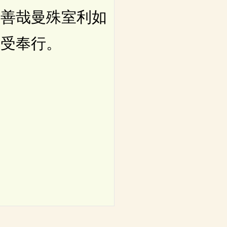
善哉曼殊室利如
信受奉行。