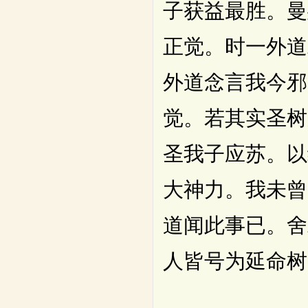
子获益最胜。曼
正觉。时一外道
外道念言我今邪
觉。若其实圣树
圣我子应苏。以
大神力。我未曾
道闻此事已。舍
人皆号为延命树