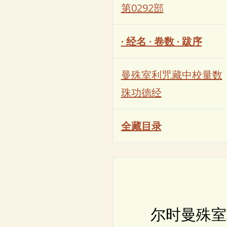
第0292部
· 经名 · 卷数 · 跋序
曼殊室利咒藏中校量数
珠功德经
全藏目录
尔时曼殊室利