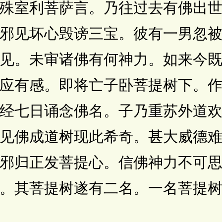
殊室利菩萨言。乃往过去有佛出
邪见坏心毁谤三宝。彼有一男忽
见。未审诸佛有何神力。如来今
应有感。即将亡子卧菩提树下。
经七日诵念佛名。子乃重苏外道
见佛成道树现此希奇。甚大威德
邪归正发菩提心。信佛神力不可
。其菩提树遂有二名。一名菩提