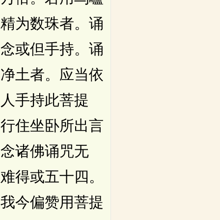
水精为数珠者。诵
掏念或但手持。诵
佛净土者。应当依
有人手持此菩提
。行住坐卧所出言
如念诸佛诵咒无
其难得或五十四。
缘我今偏赞用菩提