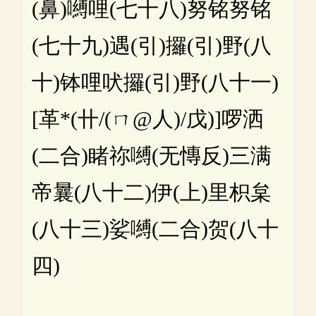
(鼻)嚩哩(七十八)努铭努铭
(七十九)遇(引)攞(引)野(八
十)钵哩吠攞(引)野(八十一)
[革*(卄/(ㄇ@人)/戊)]啰洒
(二合)睹祢嚩(无慱反)三满
帝曩(八十二)伊(上)里枳枲
(八十三)娑嚩(二合)贺(八十
四)