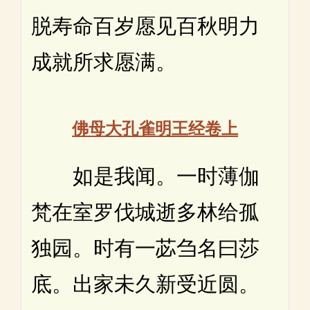
脱寿命百岁愿见百秋明力
成就所求愿满。
佛母大孔雀明王经卷上
如是我闻。一时薄伽
梵在室罗伐城逝多林给孤
独园。时有一苾刍名曰莎
底。出家未久新受近圆。