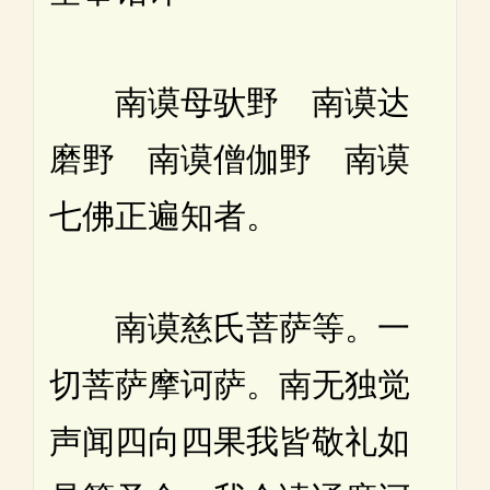
南谟母驮野 南谟达
磨野 南谟僧伽野 南谟
七佛正遍知者。
南谟慈氏菩萨等。一
切菩萨摩诃萨。南无独觉
声闻四向四果我皆敬礼如