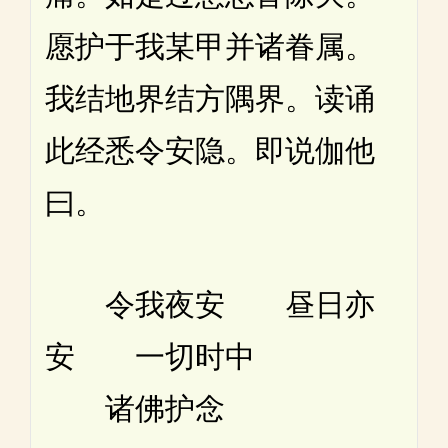
愿护于我某甲并诸眷属。
我结地界结方隅界。读诵
此经悉令安隐。即说伽他
曰。
令我夜安 昼日亦
安 一切时中
诸佛护念