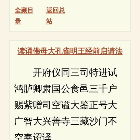
全藏目
返回总
录
站
读诵佛母大孔雀明王经前启请法
开府仪同三司特进试
鸿胪卿肃国公食邑三千户
赐紫赠司空谥大鉴正号大
广智大兴善寺三藏沙门不
空奉诏译