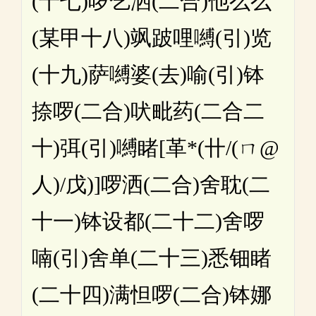
(十七)啰乞洒(二合)他么么
(某甲十八)飒跛哩嚩(引)览
(十九)萨嚩婆(去)喻(引)钵
捺啰(二合)吠毗药(二合二
十)弭(引)嚩睹[革*(卄/(ㄇ@
人)/戊)]啰洒(二合)舍耽(二
十一)钵设都(二十二)舍啰
喃(引)舍单(二十三)悉钿睹
(二十四)满怛啰(二合)钵娜