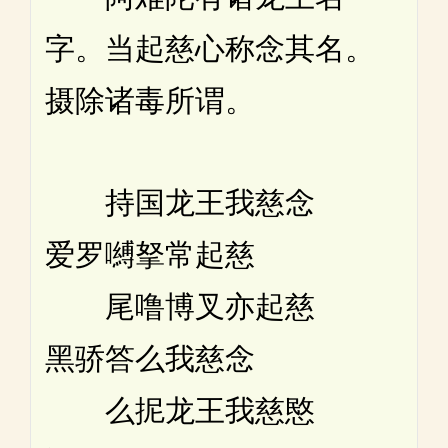
字。当起慈心称念其名。
摄除诸毒所谓。
持国龙王我慈念
爱罗嚩拏常起慈
尾噜博叉亦起慈
黑骄答么我慈念
么抳龙王我慈愍