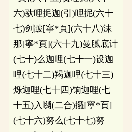
六)驮哩抳迦(引)哩抳(六十
七)剑跛[寧*頁](六十八)沫
那[寧*頁](六十九)曼腻底计
(七十)么迦哩(七十一)设迦
哩(七十二)羯迦哩(七十三)
烁迦哩(七十四)饷迦哩(七
十五)入嚩(二合)攞[寧*頁]
(七十六)努么(七十七)努