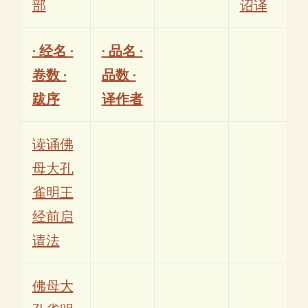
部
诏译
· 经名 ·
· 品名 ·
卷数 ·
品数 ·
跋序
译作者
读诵佛
母大孔
雀明王
经前启
请法
佛母大