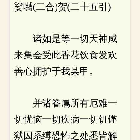
娑嚩(二合)贺(二十五引)
诸如是等一切天神咸
来集会受此香花饮食发欢
善心拥护于我某甲。
并诸眷属所有厄难一
切忧恼一切疾病一切饥馑
狱囚系缚恐怖之处悉皆解