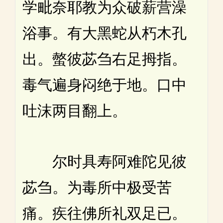
学毗奈耶教为众破薪营澡
浴事。有大黑蛇从朽木孔
出。螫彼苾刍右足拇指。
毒气遍身闷绝于地。口中
吐沫两目翻上。
尔时具寿阿难陀见彼
苾刍。为毒所中极受苦
痛。疾往佛所礼双足已。