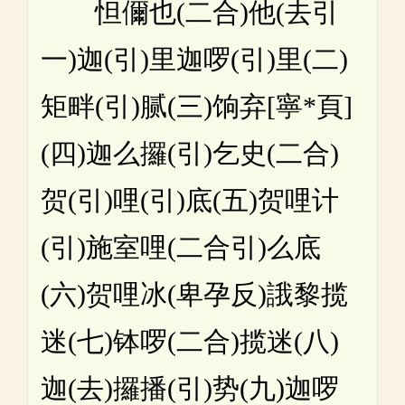
怛儞也(二合)他(去引
一)迦(引)里迦啰(引)里(二)
矩畔(引)腻(三)饷弃[寧*頁]
(四)迦么攞(引)乞史(二合)
贺(引)哩(引)底(五)贺哩计
(引)施室哩(二合引)么底
(六)贺哩冰(卑孕反)誐黎揽
迷(七)钵啰(二合)揽迷(八)
迦(去)攞播(引)势(九)迦啰