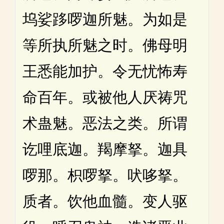
坞娑跢啰迦所魅。为如是
等所执所魅之时。佛母明
王悉能加护。令无忧怖寿
命百年。或被他人厌祷咒
术蛊魅。恶法之类。所谓
讫哩底迦。羯摩拏。迦具
啰那。枳啰拏。吠哆拏。
质者。饮他血髓。变人驱