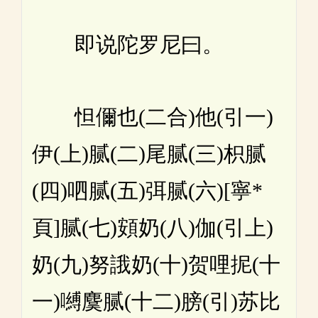
即说陀罗尼曰。
怛儞也(二合)他(引一)
伊(上)腻(二)尾腻(三)枳腻
(四)呬腻(五)弭腻(六)[寧*
頁]腻(七)頞奶(八)伽(引上)
奶(九)努誐奶(十)贺哩抳(十
一)嚩麌腻(十二)膀(引)苏比