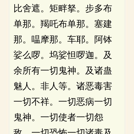
比舍遮。矩畔拏。步多布
单那。羯吒布单那。塞建
那。嗢摩那。车耶。阿钵
娑么啰。坞娑怛啰迦。及
余所有一切鬼神。及诸蛊
魅人。非人等。诸恶毒害
一切不祥。一切恶病一切
鬼神。一切使者一切怨
敌。一切恐怖一切诸毒及