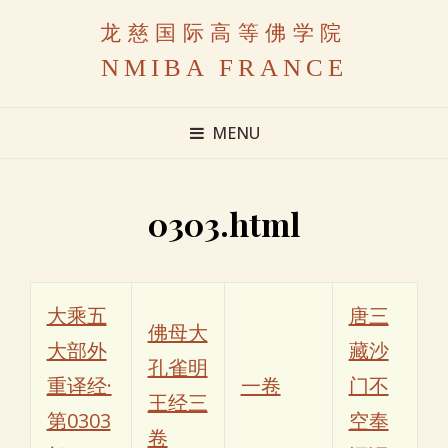
龙慈国际高等佛学院
NMIBA FRANCE
MENU
0303.html
大乘五
唐三
佛母大
大部外
藏沙
孔雀明
重译经·
一卷
门不
王经三
第0303
空奉
卷