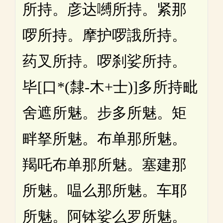
所持。彦达嚩所持。紧那
啰所持。摩护啰誐所持。
药叉所持。啰刹娑所持。
毕[口*(隸-木+士)]多所持毗
舍遮所魅。步多所魅。矩
畔拏所魅。布单那所魅。
羯吒布单那所魅。塞建那
所魅。嗢么那所魅。车耶
所魅。阿钵娑么罗所魅。