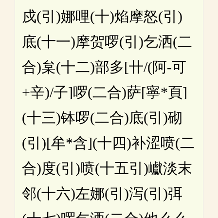
戍(引)娜哩(十)焰摩怒(引)
底(十一)摩贺啰(引)乞洒(二
合)枲(十二)部多[卄/(阿-可
+辛)/子]啰(二合)萨[寧*頁]
(十三)钵啰(二合)底(引)砌
(引)[牟*含](十四)补涩喷(二
合)度(引)喷(十五引)巘淡末
邻(十六)左娜(引)泻(引)弭