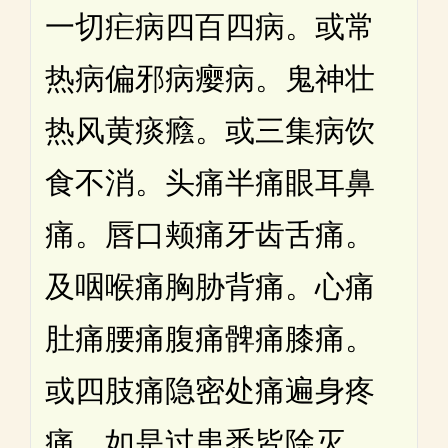
一切疟病四百四病。或常
热病偏邪病瘿病。鬼神壮
热风黄痰癊。或三集病饮
食不消。头痛半痛眼耳鼻
痛。唇口颊痛牙齿舌痛。
及咽喉痛胸胁背痛。心痛
肚痛腰痛腹痛髀痛膝痛。
或四肢痛隐密处痛遍身疼
痛。如是过患悉皆除灭。