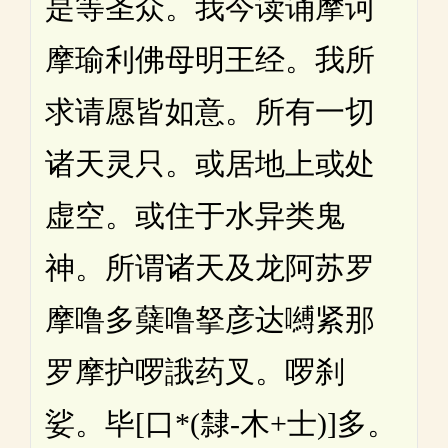
是等圣众。我今读诵摩诃
摩瑜利佛母明王经。我所
求请愿皆如意。所有一切
诸天灵只。或居地上或处
虚空。或住于水异类鬼
神。所谓诸天及龙阿苏罗
摩噜多蘖噜拏彦达嚩紧那
罗摩护啰誐药叉。啰刹
娑。毕[口*(隸-木+士)]多。