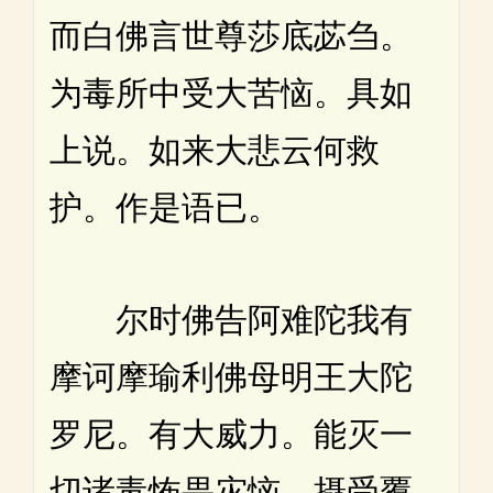
而白佛言世尊莎底苾刍。
为毒所中受大苦恼。具如
上说。如来大悲云何救
护。作是语已。
尔时佛告阿难陀我有
摩诃摩瑜利佛母明王大陀
罗尼。有大威力。能灭一
切诸毒怖畏灾恼。摄受覆