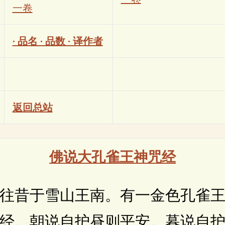
一卷
· 品名 · 品数 · 译作者
返回总站
佛说大孔雀王神咒经
昔于雪山王南。有一金色孔雀王
经。朝说自护昼则平安。暮说自