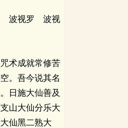
 波视罗 波视
咒术成就常修苦
虚空。吾今说其名
仙。日施大仙善及
。支山大仙分乐大
熟大仙黑二熟大