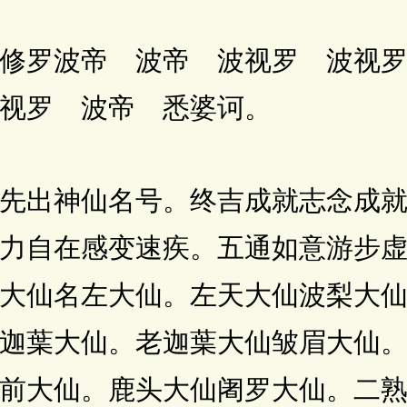
罗波帝 波帝 波视罗 波视罗
视罗 波帝 悉婆诃。
出神仙名号。终吉成就志念成就
力自在感变速疾。五通如意游步
大仙名左大仙。左天大仙波梨大
迦葉大仙。老迦葉大仙皱眉大仙
前大仙。鹿头大仙阇罗大仙。二