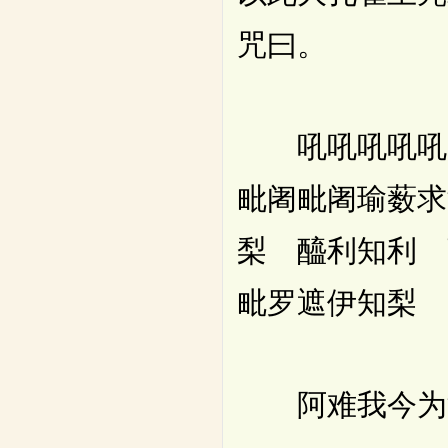
咒曰。
吼吼吼吼吼吼
毗阇毗阇瑜薮求
梨 醯利知利
毗罗遮伊知梨 
阿难我今为汝