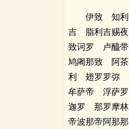
伊致 知利 
吉 脂利吉赐夜
致诃罗 卢醯带
鸠阇那致 阿茶
利 翅罗罗弥
牟萨帝 浮萨罗
迦罗 那罗摩林
帝波那帝阿那那