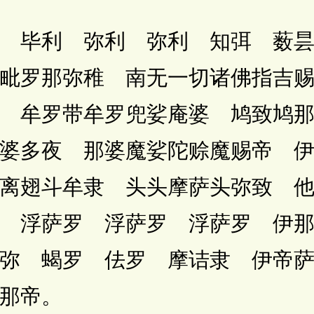
毕利 弥利 弥利 知弭 薮昙
毗罗那弥稚 南无一切诸佛指吉
 牟罗带牟罗兜娑庵婆 鸠致鸠
婆多夜 那婆魔娑陀赊魔赐帝 
 离翅斗牟隶 头头摩萨头弥致 
 浮萨罗 浮萨罗 浮萨罗 伊
弥 蝎罗 佉罗 摩诘隶 伊帝
那帝。