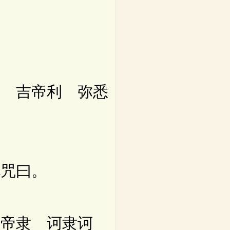
 吉帝利 弥悉
咒曰。
帝隶 诃隶诃