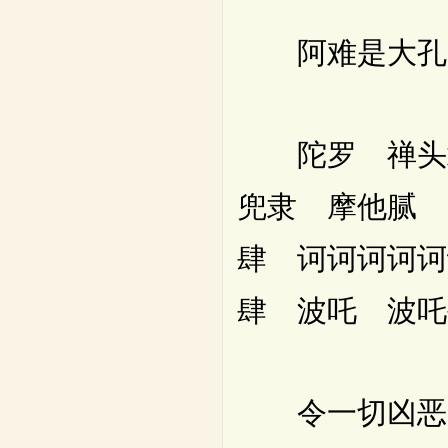
阿难是大孔雀
陀罗 禅头隶 
兜隶 摩他腻 
肆 诃诃诃诃诃
肆 波吒 波吒
令一切凶恶皆