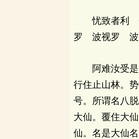
忧致者利 修
罗 波视罗 波
阿难汝受是先
行住止山林。势
号。所谓名八脱
大仙。覆住大仙
仙。名是大仙名