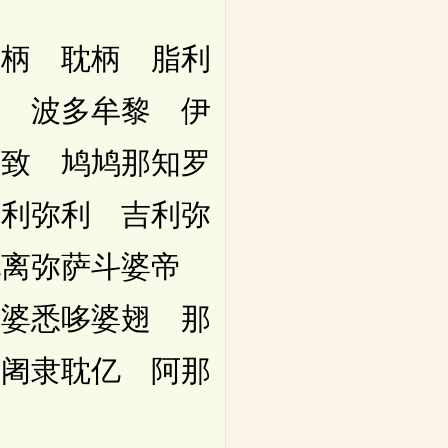
柄 耽柄 脂利
赐 波多牟黎 伊
那致 鸠鸠那知罗
伊利弥利 吉利弥
他离弥萨斗婆帝
那婆悉哆婆翅 那
萨阇隶耽亿 阿那