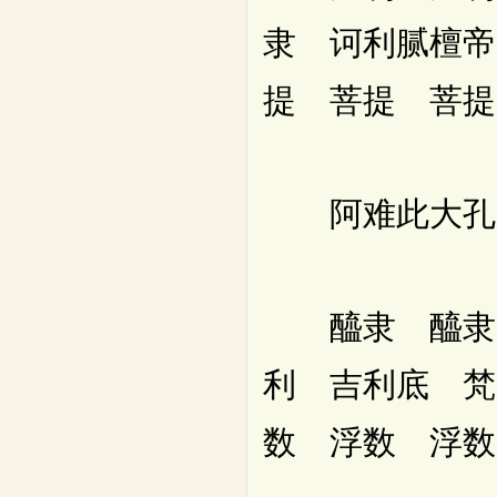
隶 诃利腻檀帝
提 菩提 菩提
阿难此大孔雀
醯隶 醯隶 
利 吉利底 梵
数 浮数 浮数