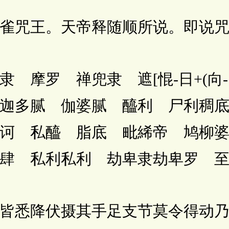
咒王。天帝释随顺所说。即说咒
摩罗 禅兜隶 遮[惃-日+(向-口
迦多腻 伽婆腻 醯利 尸利稠
诃 私醯 脂底 毗絺帝 鸠柳
肆 私利私利 劫卑隶劫卑罗 
悉降伏摄其手足支节莫令得动乃