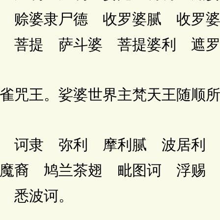
 赊婆隶尸德 收罗婆腻 收罗
 菩提 萨斗婆 菩提婆利 遮
咒王。娑婆世界主梵天王随顺所
诃隶 弥利 摩利腻 波居利 
魔裔 鸠兰茶翅 毗图诃 浮赐
 悉波诃。