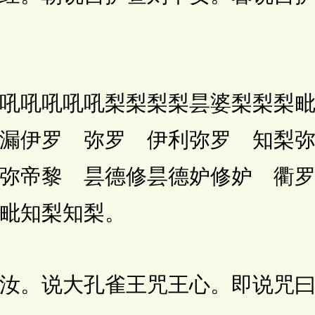
吼吼吼吼梨梨梨梨昙婆梨梨梨毗
漏伊罗 弥罗 伊利弥罗 知梨
 弥帝黎 昙德修昙德妒修妒 衢
毗知梨知梨。
。说大孔雀王咒王心。即说咒曰