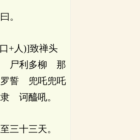
曰。
+人)]致禅头
底 尸利多柳 那
婆罗誓 兜吒兜吒
至隶 诃醯吼。
至三十三天。