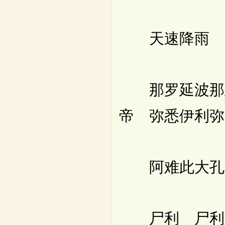
天速降雨 周
那罗延波那延
帝 弥悉伊利弥
阿难此大孔雀
尸利 尸利 