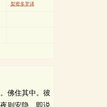
梨蜜多罗译
。佛住其中。彼
护夜则安隐。即说