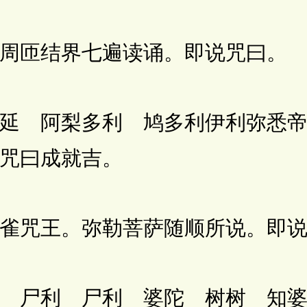
匝结界七遍读诵。即说咒曰。
 阿梨多利 鸠多利伊利弥悉帝
咒曰成就吉。
咒王。弥勒菩萨随顺所说。即说
尸利 尸利 婆陀 树树 知婆