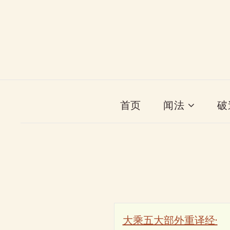
首页
闻法
破
大乘五大部外重译经·