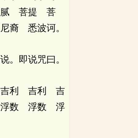
婆腻 菩提 菩
罗尼裔 悉波诃。
说。即说咒曰。
吉利 吉利 吉
 浮数 浮数 浮