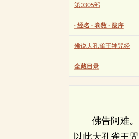
第0305部
· 经名 · 卷数 · 跋序
佛说大孔雀王神咒经
全藏目录
佛告阿难。往
以此大孔雀王咒