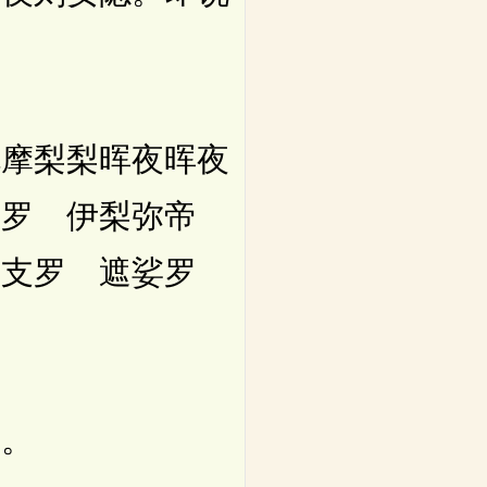
摩梨梨晖夜晖夜
弥罗 伊梨弥帝
罗支罗 遮娑罗
。