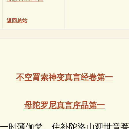
返回总站
不空罥索神变真言经卷第一
母陀罗尼真言序品第一
时薄伽梵。住补陀洛山观世音菩