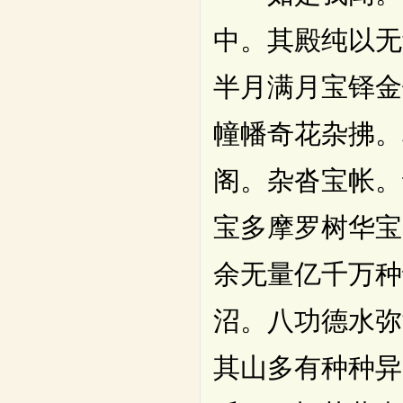
中。其殿纯以无
半月满月宝铎金
幢幡奇花杂拂。
阁。杂沓宝帐。
宝多摩罗树华宝
余无量亿千万种
沼。八功德水弥
其山多有种种异