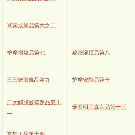
罥索成就品第六之二
护摩增益品第七
秘密灌顶品第八
三三昧耶像品第九
护摩安隐品第十
广大解脱曼拏罗品第十
最胜明王真言品第十三
二
奋怒王品第十四