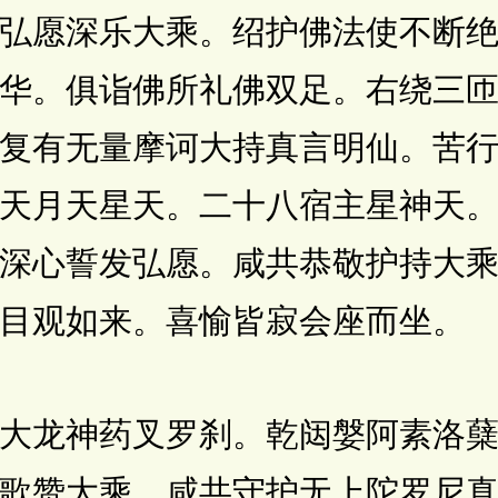
弘愿深乐大乘。绍护佛法使不断
华。俱诣佛所礼佛双足。右绕三
复有无量摩诃大持真言明仙。苦
天月天星天。二十八宿主星神天
深心誓发弘愿。咸共恭敬护持大
目观如来。喜愉皆寂会座而坐。
龙神药叉罗刹。乾闼媻阿素洛蘖
歌赞大乘。咸共守护无上陀罗尼