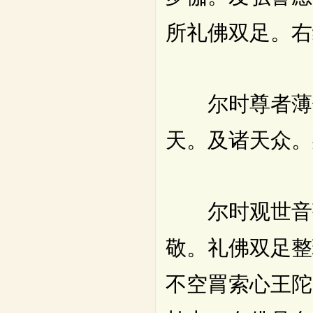
所礼佛双足。右
尔时尊者薄伽
天。及诸天众。
尔时观世音菩
敬。礼佛双足整
不空罥索心王陀