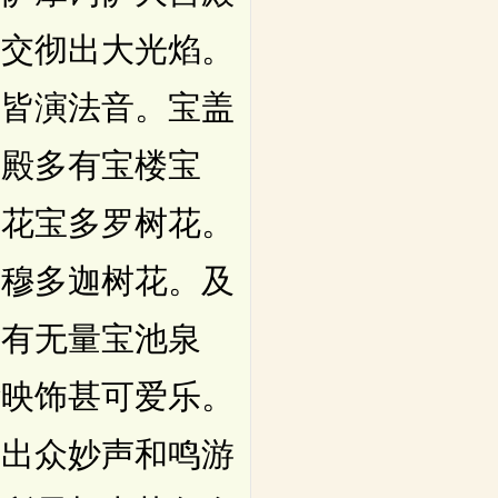
宝交彻出大光焰。
动皆演法音。宝盖
绕殿多有宝楼宝
树花宝多罗树花。
底穆多迦树花。及
复有无量宝池泉
华映饰甚可爱乐。
。出众妙声和鸣游