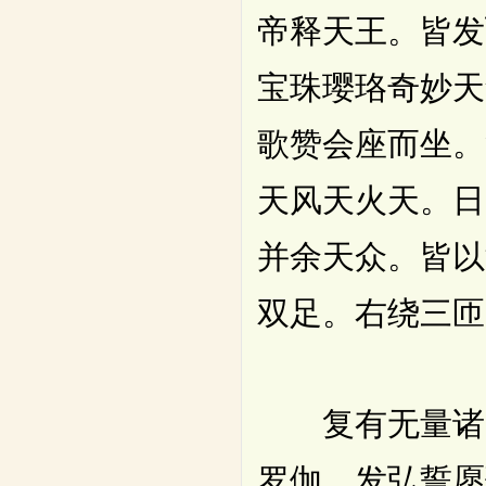
帝释天王。皆发
宝珠璎珞奇妙天
歌赞会座而坐。
天风天火天。日
并余天众。皆以
双足。右绕三匝
复有无量诸大
罗伽。发弘誓愿