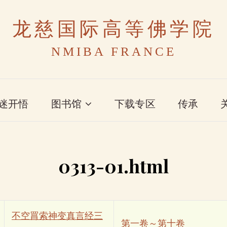
龙慈国际高等佛学院
NMIBA FRANCE
迷开悟
图书馆
下载专区
传承
0313-01.html
不空罥索神变真言经三
第一卷～第十卷