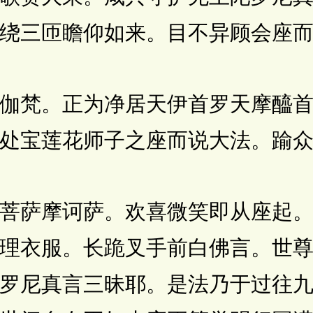
绕三匝瞻仰如来。目不异顾会座
梵。正为净居天伊首罗天摩醯首
处宝莲花师子之座而说大法。踰
萨摩诃萨。欢喜微笑即从座起。
理衣服。长跪叉手前白佛言。世
罗尼真言三昧耶。是法乃于过往