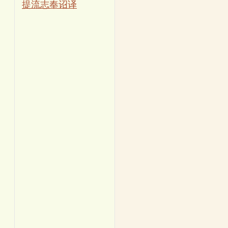
提流志奉诏译