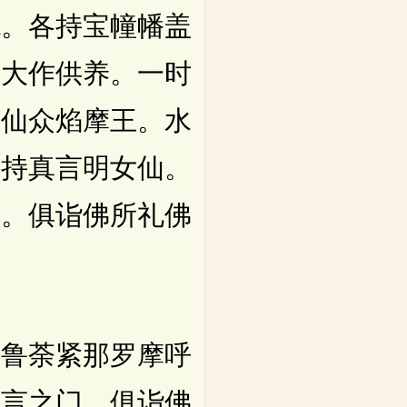
绝。各持宝幢幡盖
匝大作供养。一时
行仙众焰摩王。水
。持真言明女仙。
乘。俱诣佛所礼佛
鲁荼紧那罗摩呼
真言之门。俱诣佛