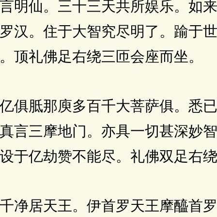
言明仙。三十三天共所娱乐。如
罗汉。住于大智究尽明了。踰于
。顶礼佛足右绕三匝会座而坐。
俱胝那庾多百千大菩萨俱。悉已
真言三摩地门。亦具一切甚深妙
设于亿劫赞不能尽。礼佛双足右
净居天王。伊首罗天王摩醯首罗