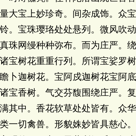
量大宝上妙珍奇。间杂成饰。众
铃。宝珠璎珞处处悬列。微风吹
真珠网缦种种弥布。而为庄严。
诸宝树花重重行列。所谓宝娑罗
瞻卜迦树花。宝阿戍迦树花宝阿
诸宝香树。气交芬馥围绕庄严。
满其中。香花软草处处皆有。众
类一切禽兽。形貌姝妙皆具慈心