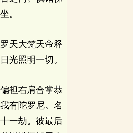
而坐。
罗天大梵天帝释
众日光照明一切。
偏袒右肩合掌恭
尊我有陀罗尼。名
九十一劫。彼最后