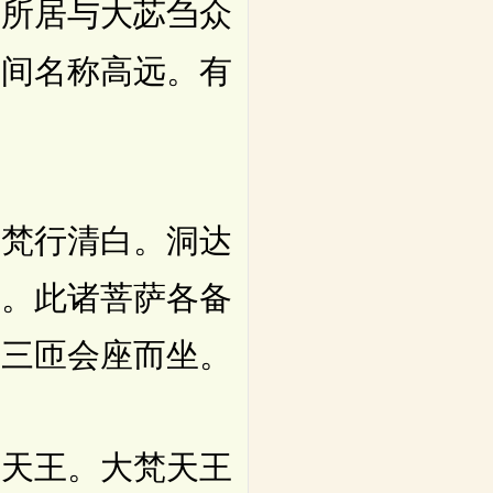
来所居与大苾刍众
世间名称高远。有
梵行清白。洞达
智。此诸菩萨各备
绕三匝会座而坐。
天王。大梵天王