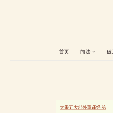
首页
闻法
破
大乘五大部外重译经·第