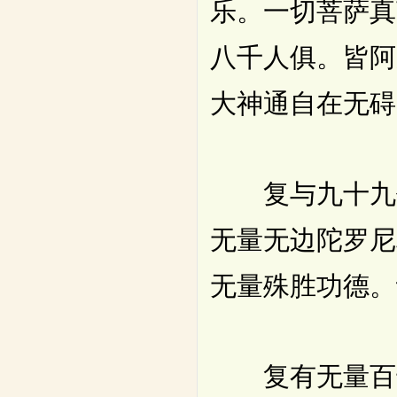
乐。一切菩萨真
八千人俱。皆阿
大神通自在无碍
复与九十九亿
无量无边陀罗尼
无量殊胜功德。
复有无量百千