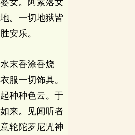
闼婆女。阿素落女
躄地。一切地狱皆
受胜安乐。
水末香涂香烧
诸衣服一切饰具。
际起种种色云。于
养如来。见闻听者
如意轮陀罗尼咒神