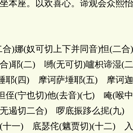
坐本座。以欢喜心。谛观会众熙
)娜(奴可切上下并同音)怛(二合)
二合)耶(二) 嚩(无可切)嚧枳谛湿(二
埵耶(四) 摩诃萨埵耶(五) 摩诃迦
怛侄(宁也切)他(去音)(七) 唵(喉
(无遏切二合) 啰底振跢么抳(九)
噜(十一) 底瑟侘(魑贾切)(十二) 