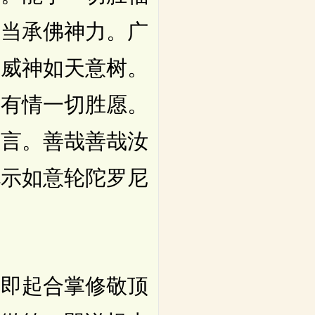
我当承佛神力。广
大威神如天意树。
切有情一切胜愿。
萨言。善哉善哉汝
说示如意轮陀罗尼
即起合掌修敬顶