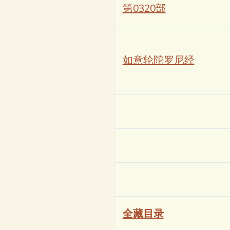
第0320部
如意轮陀罗尼经
全藏目录