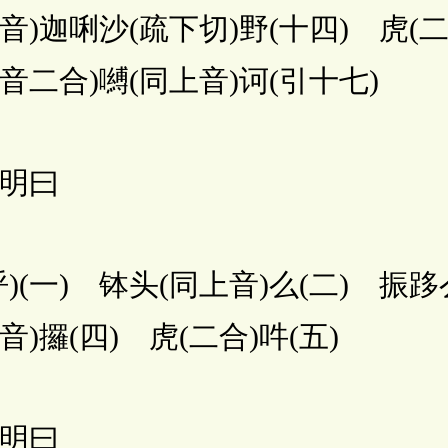
音)迦唎沙(疏下切)野(十四) 虎(二
去音二合)嚩(同上音)诃(引十七)
明曰
一) 钵头(同上音)么(二) 振跢
音)攞(四) 虎(二合)吽(五)
明曰