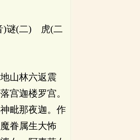
谜(二) 虎(二
地山林六返震
素落宫迦楼罗宫。
鬼神毗那夜迦。作
及魔眷属生大怖