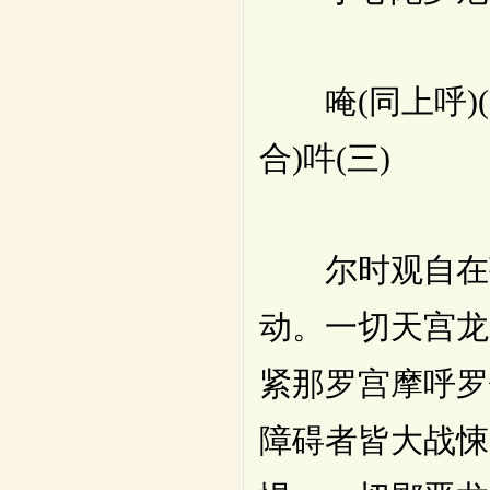
唵(同上呼)(一
合)吽(三)
尔时观自在菩
动。一切天宫龙
紧那罗宫摩呼罗
障碍者皆大战悚