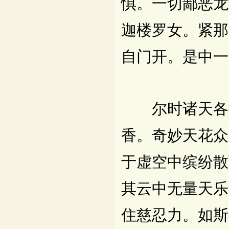
惧。一切鄙恶龙
迦楼罗女。紧那
自门开。是中一
尔时诸天各持
香。奇妙天花众
于虚空中缤纷散
其云中无量天乐
住慈忍力。如斯