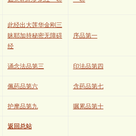
此经出大莲华金刚三
昧耶加持秘密无障碍
序品第一
经
诵念法品第三
印法品第四
佩药品第六
含药品第七
护摩品第九
嘱累品第十
返回总站