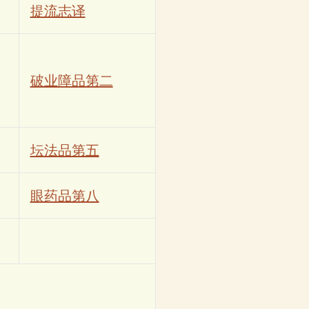
提流志译
破业障品第二
坛法品第五
眼药品第八