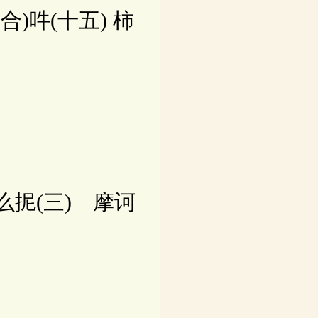
合)吽(十五) 柿
么抳(三) 摩诃