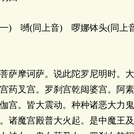
) 嚩(同上音) 啰娜钵头(同上音)
萨摩诃萨。说此陀罗尼明时。大
宫药叉宫。罗刹宫乾闼婆宫。阿
伽宫。皆大震动。种种诸恶大力
。诸魔宫殿普大火起。是中魔王