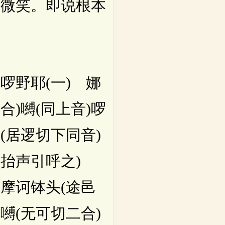
怡微笑。即说根本
啰野耶(一) 娜
合)嚩(同上音)啰
(居逻切下同音)
中抬声引呼之)
 摩诃钵头(途邑
入嚩(无可切二合)