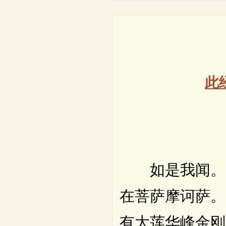
此
如是我闻。一
在菩萨摩诃萨。
有大莲华峰金刚