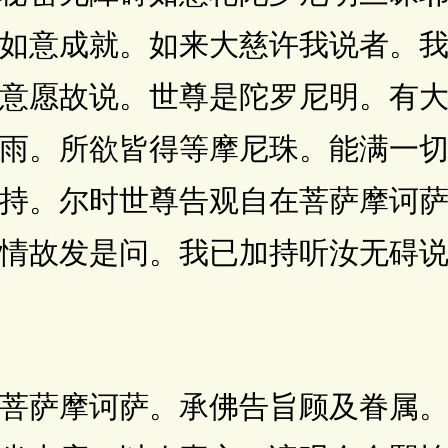
如意成就。如来大慈许我说者。
意愿故说。世尊是陀罗尼明。有
雨。所欲皆得等摩尼珠。能满一
持。尔时世尊告观自在菩萨摩诃
情故发是问。我已加持听汝无碍
萨摩诃萨。承佛告旨顾及眷属。