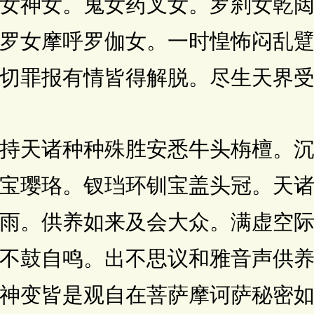
女神女。鬼女药叉女。罗刹女乾
罗女摩呼罗伽女。一时惶怖闷乱
切罪报有情皆得解脱。尽生天界
天诸种种殊胜安悉牛头栴檀。沉
宝璎珞。钗珰环钏宝盖头冠。天
雨。供养如来及会大众。满虚空
不鼓自鸣。出不思议和雅音声供
神变皆是观自在菩萨摩诃萨秘密