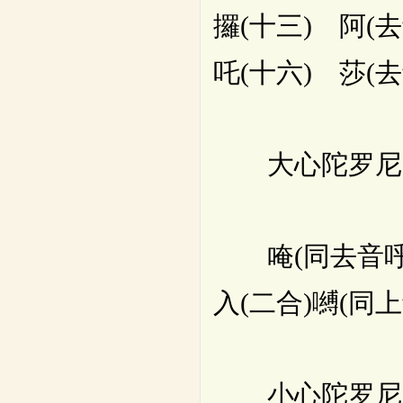
攞(十三) 阿(去
吒(十六) 莎(
大心陀罗尼
唵(同去音呼)(
入(二合)嚩(同上
小心陀罗尼