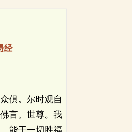
碍经
众俱。尔时观自
白佛言。世尊。我
耶。能于一切胜福