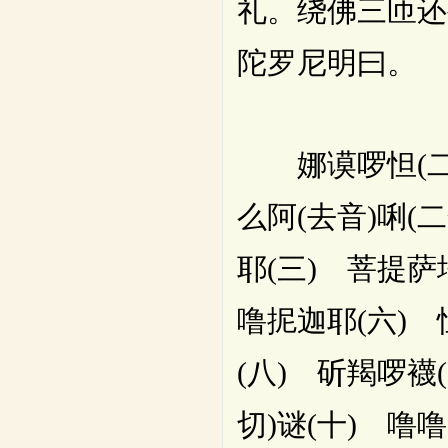
礼。绕佛三匝还
陀罗尼明曰。
娜谟啰怛(二合
么阿(去音)唎(
耶(三) 菩提萨
噜抳迦耶(六) 
(八) 斫羯啰襪
切)谜(十) 噜