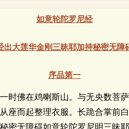
如意轮陀罗尼经
经出大莲华金刚三昧耶加持秘密无障
序品第一
时佛在鸡喇斯山。与无央数菩萨
从座而起整理衣服。长跪合掌前
秘密无障碍如意轮陀罗尼明三昧