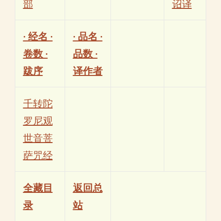
部
诏译
· 经名 ·
· 品名 ·
卷数 ·
品数 ·
跋序
译作者
千转陀
罗尼观
世音菩
萨咒经
全藏目
返回总
录
站