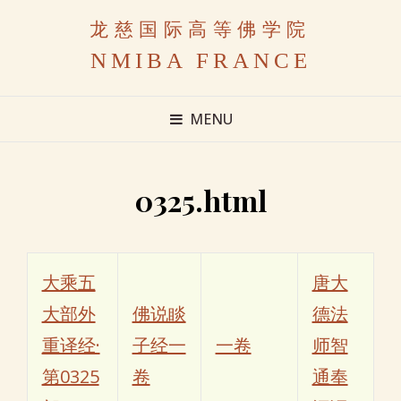
龙慈国际高等佛学院
NMIBA FRANCE
MENU
0325.html
大乘五
唐大
大部外
佛说睒
德法
重译经·
子经一
一卷
师智
第0325
卷
通奉