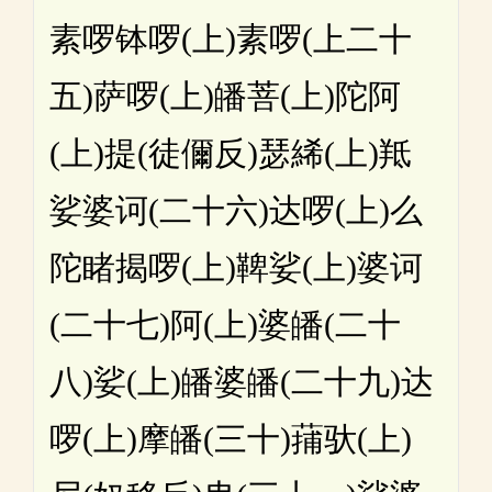
素啰钵啰(上)素啰(上二十
五)萨啰(上)皤菩(上)陀阿
(上)提(徒儞反)瑟絺(上)羝
娑婆诃(二十六)达啰(上)么
陀睹揭啰(上)鞞娑(上)婆诃
(二十七)阿(上)婆皤(二十
八)娑(上)皤婆皤(二十九)达
啰(上)摩皤(三十)蒱驮(上)