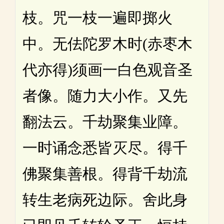
枝。咒一枝一遍即掷火
中。无佉陀罗木时(赤枣木
代亦得)须画一白色观音圣
者像。随力大小作。又先
翻法云。千劫聚集业障。
一时诵念悉皆灭尽。得千
佛聚集善根。得背千劫流
转生老病死边际。舍此身