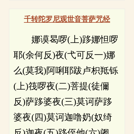
千转陀罗尼观世音菩萨咒经
娜谟曷啰(上)跢娜怛啰
耶(余何反)夜(弋可反一)娜
么(莫我)阿唎耶跋卢枳羝铄
(上)筏啰夜(二)菩提(徒儞
反)萨跢婆夜(三)莫诃萨跢
婆夜(四)莫诃迦噜奶(奴绮
反)迦夜(五)跢侄他(六)阇