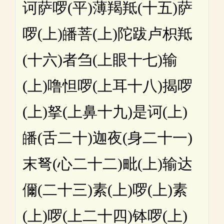
诃萨啰(平)薄羯羝(十五)萨
啰(上)皤菩(上)陀跋卢枳羝
(十六)者刍(上眼十七)输
(上)噜怛啰(上耳十八)揭啰
(上)拏(上鼻十九)是诃(上)
皤(舌二十)迦夜(身二十一)
末弩(心二十二)毗(上)输达
儞(二十三)素(上)啰(上)素
(上)啰(上二十四)钵啰(上)