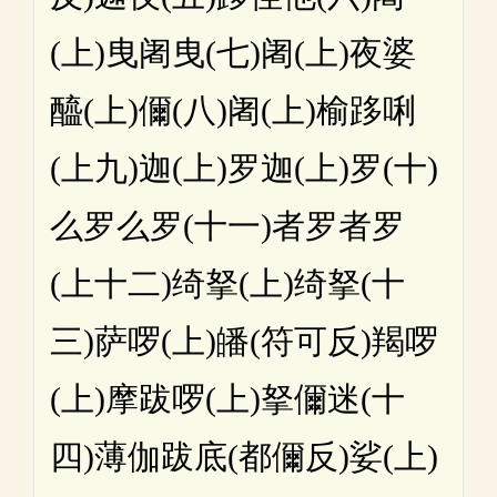
(上)曳阇曳(七)阇(上)夜婆
醯(上)儞(八)阇(上)榆跢唎
(上九)迦(上)罗迦(上)罗(十)
么罗么罗(十一)者罗者罗
(上十二)绮拏(上)绮拏(十
三)萨啰(上)皤(符可反)羯啰
(上)摩跋啰(上)拏儞迷(十
四)薄伽跋底(都儞反)娑(上)