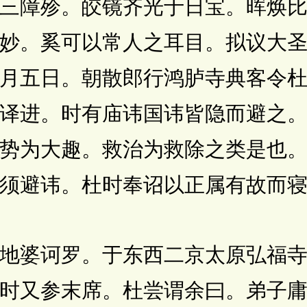
三障殄。皎镜齐光于日宝。晖焕
妙。奚可以常人之耳目。拟议大
月五日。朝散郎行鸿胪寺典客令
译进。时有庙讳国讳皆隐而避之
势为大趣。救治为救除之类是也
须避讳。杜时奉诏以正属有故而
婆诃罗。于东西二京太原弘福寺
时又参末席。杜尝谓余曰。弟子