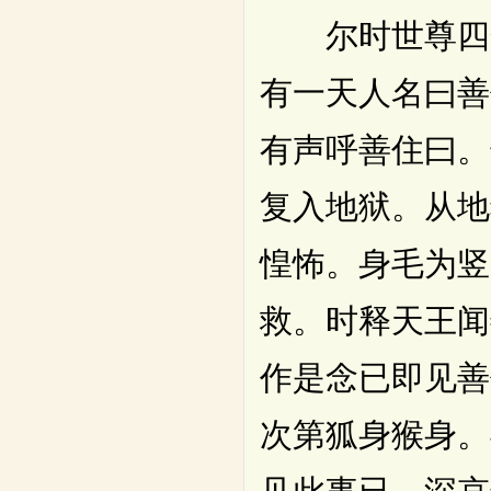
尔时世尊四众
有一天人名曰善
有声呼善住曰。
复入地狱。从地
惶怖。身毛为竖
救。时释天王闻
作是念已即见善
次第狐身猴身。