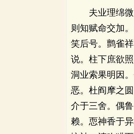
夫业理绵微。
则知赋命交加。
笑后号。鹯雀祥
说。柱下庶欲照
洞业索果明因。
恶。杜阎摩之圆
介于三舍。偶鲁
赖。恧神香于异