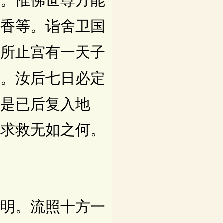
何。惟佛世尊方能
种香等。诣舍卫国
我所止宫有一天子
曰。汝后七日必定
从是已后复入地
我求救无如之何。
明。流照十方一