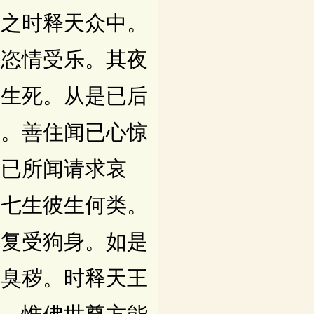
之时释天众中。
戏恣情受乐。其夜
返生死。从是已后
苦。善住闻已心惊
陈已所闻请求哀
何七生彼生何类。
已复受狗身。如是
食臭秽。时释天王