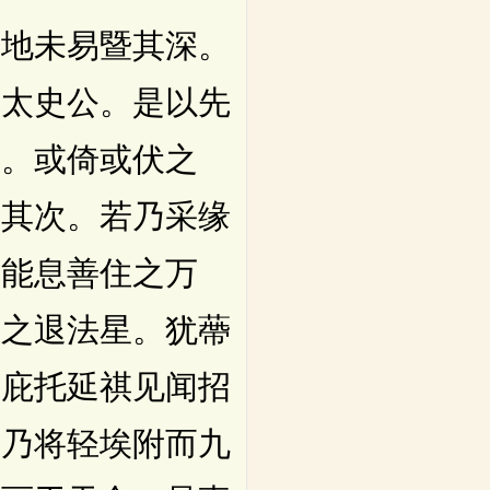
地未易暨其深。
于太史公。是以先
验。或倚或伏之
邻其次。若乃采缘
故能息善住之万
景之退法星。犹蔕
只庇托延祺见闻招
。乃将轻埃附而九