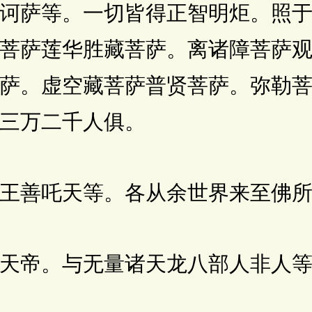
诃萨等。一切皆得正智明炬。照
菩萨莲华胜藏菩萨。离诸障菩萨
萨。虚空藏菩萨普贤菩萨。弥勒
三万二千人俱。
善吒天等。各从余世界来至佛所
帝。与无量诸天龙八部人非人等