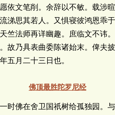
愿依文笔削。余辞以不敏。载涉
流涕思其若人。又惧寝彼鸿恩乖
天竺法师再详幽趣。庶临文不讳
。故乃具表曲委陈诸始末。俾夫
年五月二十三日也。
佛顶最胜陀罗尼经
时佛在舍卫国祇树给孤独园。与