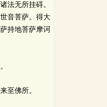
于诸法无所挂碍。
观世音菩萨。得大
菩萨持地菩萨摩诃
。
来至佛所。