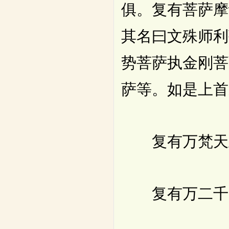
俱。复有菩萨摩
其名曰文殊师利
势菩萨执金刚菩
萨等。如是上首
复有万梵天王
复有万二千天