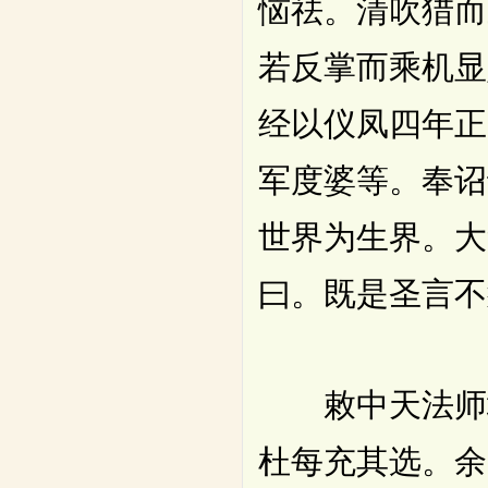
恼祛。清吹猎而
若反掌而乘机显
经以仪凤四年正
军度婆等。奉诏
世界为生界。大
曰。既是圣言不
敕中天法师地
杜每充其选。余