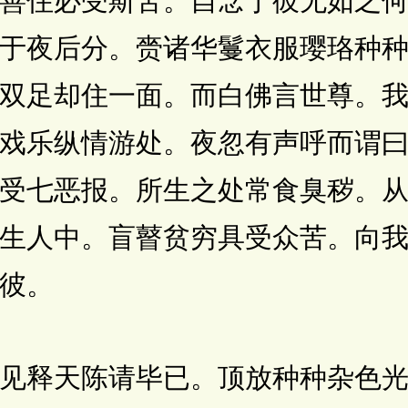
善住必受斯苦。自念于彼无如之
于夜后分。赍诸华鬘衣服璎珞种
双足却住一面。而白佛言世尊。
戏乐纵情游处。夜忽有声呼而谓
受七恶报。所生之处常食臭秽。
生人中。盲瞽贫穷具受众苦。向
彼。
释天陈请毕已。顶放种种杂色光