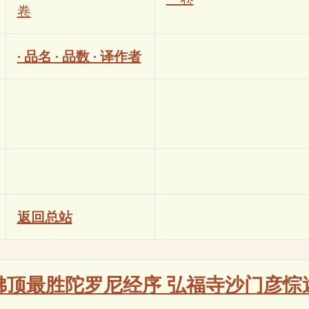
卷
· 品名 · 品数 · 译作者
返回总站
佛顶最胜陀罗尼经序 弘福寺沙门彦悰