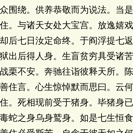
围绕。供养恭敬而为说法。当是
住。与诸天女处大宝宫。放逸嬉
却后七日汝定命终。于阎浮提七
狱出后得人身。生盲贫穷具受诸
战栗不安。奔驰往诣彼释天所。
善住言。心生惊悼默而思曰。云
住。死相现前受于猪身。毕猪身
毒蛇之身乌身鹫身。如是七生恒