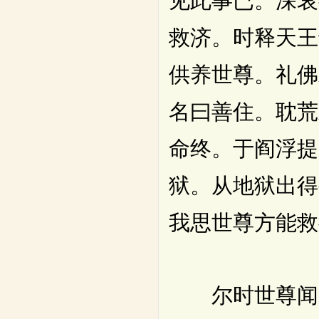
见此事已。深哀
救济。时释天王
供养世尊。礼佛
名曰善住。耽荒
命终。于阎浮提
狱。从地狱出得
我思世尊方能救
尔时世尊闻见