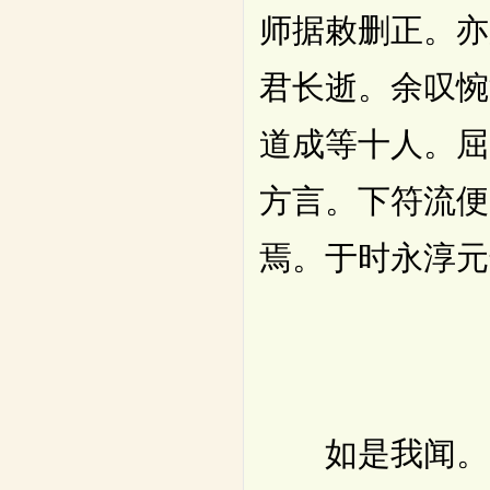
师据敕删正。亦
君长逝。余叹惋
道成等十人。屈
方言。下符流便
焉。于时永淳元
如是我闻。一