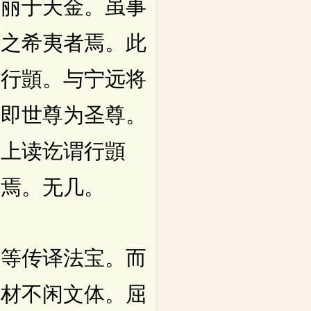
比丽于天金。虽事
圣之希夷者焉。此
杜行顗。与宁远将
。即世尊为圣尊。
。上读讫谓行顗
寝焉。无几。
等传译法宝。而
庸材不闲文体。屈