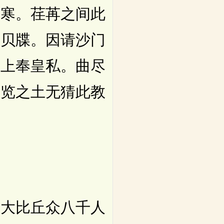
暄寒。荏苒之间此
于贝牒。因请沙门
。上奉皇私。曲尽
披览之土无猜此教
大比丘众八千人