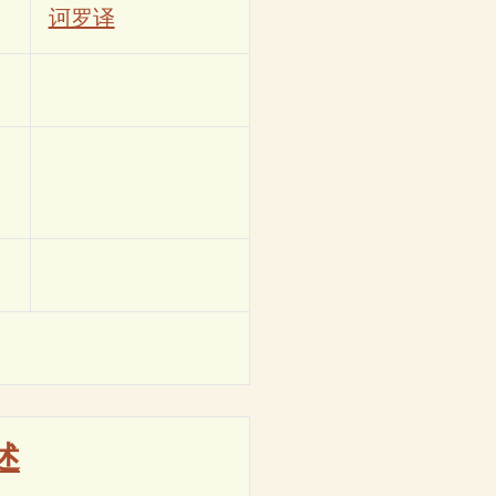
诃罗译
述