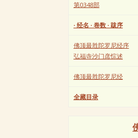
第0348部
· 经名 · 卷数 · 跋序
佛顶最胜陀罗尼经序
弘福寺沙门彦悰述
佛顶最胜陀罗尼经
全藏目录