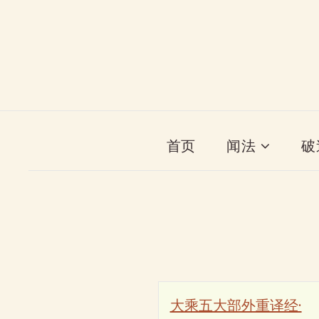
首页
闻法
破
大乘五大部外重译经·