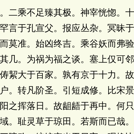
二乘不足臻其极。神宰恍惚。十
罕言于孔宣父。报应丛杂。冥昧
而莫准。始凶终吉。乘谷妖而弗
其几。为祸为福之谈。塞上仅可
俦絜大于百家。孰有京于十力。
户。转凡阶圣。引短成修。比宋
阳之挥落日。故龃龉于再中。何
域。耻灵草于琼田。若斯而已哉