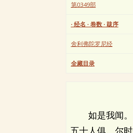
第0349部
· 经名 · 卷数 · 跋序
舍利弗陀罗尼经
全藏目录
如是我闻。一
五十人俱。尔时