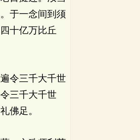
旨。于一念间到须
有四十亿万比丘
遍令三千大千世
遍令三千大千世
顶礼佛足。