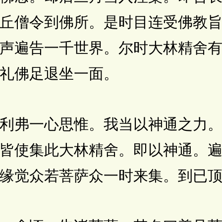
丘僧令到佛所。是时目连受佛教
声遍告一千世界。尔时大林精舍
礼佛足退坐一面。
弗一心思惟。我当以神通之力。
皆使集此大林精舍。即以神通。
缘觉众若菩萨众一时来集。到已