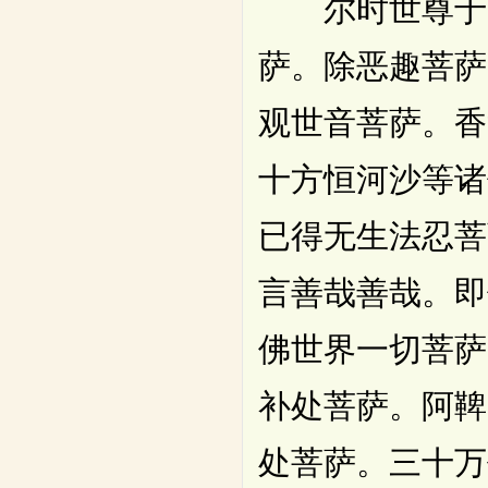
尔时世尊于一
萨。除恶趣菩萨
观世音菩萨。香
十方恒河沙等诸
已得无生法忍菩
言善哉善哉。即
佛世界一切菩萨
补处菩萨。阿鞞
处菩萨。三十万