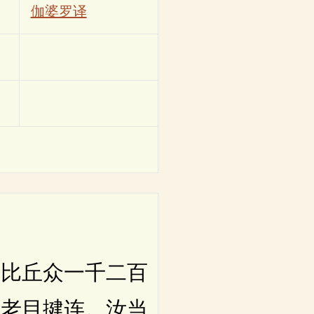
伽婆罗译
比丘众一千二百
长老目揵连。汝当