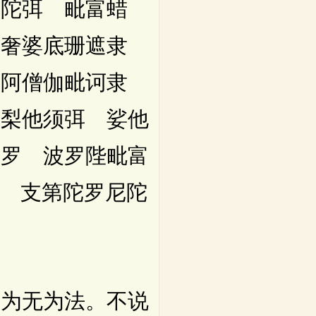
 陀弭 毗富蜡
耶奢婆底珊遮隶
 阿僧伽毗诃隶
持梨他须弭 娑他
富罗 波罗陛毗富
那 支第陀罗尼陀
为无为法。不说