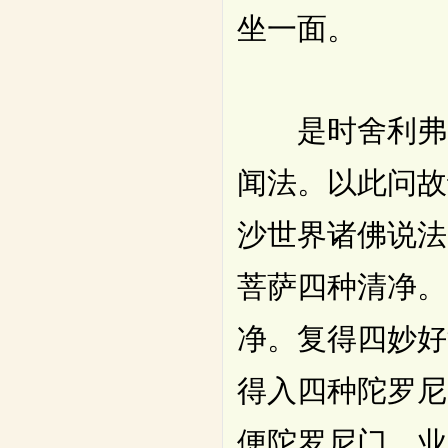
坐一面。
是时舍利弗见
闻法。以此问故
沙世界诸佛说法
菩萨四种清净。
净。复得四妙好
得入四种陀罗尼
便陀罗尼门。业