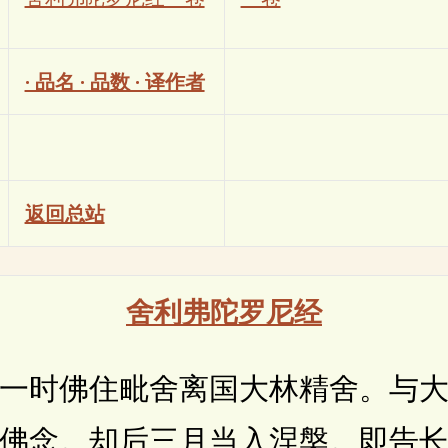
· 品名 · 品数 · 译作者
返回总站
舍利弗陀罗尼经
时佛住毗舍离国大林精舍。与大
佛念。却后三月当入涅槃。即告