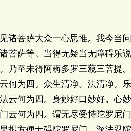
诸菩萨大众一心思惟。我今当问
诸菩萨等。当得无疑当无障碍乐
。乃至未得阿耨多罗三藐三菩提
云何为四。众生清净。法清净。
法云何为四。身妙好口妙好。心
门云何为四。谓无尽受持陀罗尼
果报方便无碍陀罗尼门。深法忍