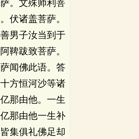
萨。文殊师利菩
萨。伏诸盖菩萨。
。善男子汝当到于
。阿鞞跋致菩萨。
菩萨闻佛此语。答
集十方恒河沙等诸
万亿那由他。一生
万亿那由他一生补
切皆集俱礼佛足却