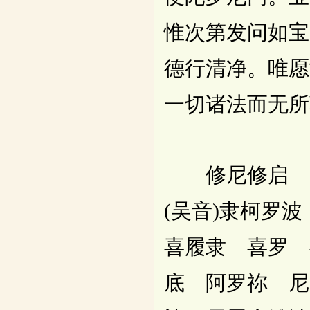
惟次第发问如宝
德行清净。唯愿
一切诸法而无所
修尼修启 摩
(吴音)隶柯罗
喜履隶 喜罗 
底 阿罗祢 尼