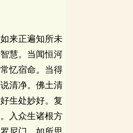
如来正遍知所未
说智慧。当闻恒河
。常忆宿命。当得
乐说清净。佛土清
妙好生处妙好。复
门。入众生诸根方
陀罗尼门。如所思