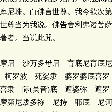
摩尼珠。白佛言世尊。我今欲次
世尊当为我说。佛告舍利弗诸菩
著者。当说此咒。
启 沙万多母启 育底尼育底尼
波 柯罗波 死娑隶 婆罗婆底喜
喜隶 际(吴音)底 遮婆弥 遮罗
摩第尼跋多祢 尼持 耶底 尼