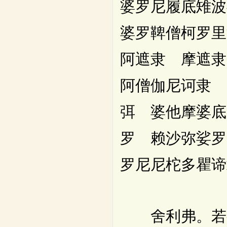
婆罗尼履底雉
婆罗鞞僧柯罗
阿遮隶 摩遮
阿僧伽尼诃隶 
弭 婆他摩婆底
罗 赖沙弥娑罗
罗尼尼柁多瞿谛
舍利弗。若有