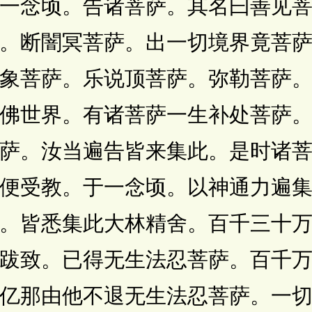
念顷。告诸菩萨。其名曰善见菩
。断闇冥菩萨。出一切境界竟菩
象菩萨。乐说顶菩萨。弥勒菩萨
佛世界。有诸菩萨一生补处菩萨
萨。汝当遍告皆来集此。是时诸
便受教。于一念顷。以神通力遍
。皆悉集此大林精舍。百千三十
跋致。已得无生法忍菩萨。百千
亿那由他不退无生法忍菩萨。一