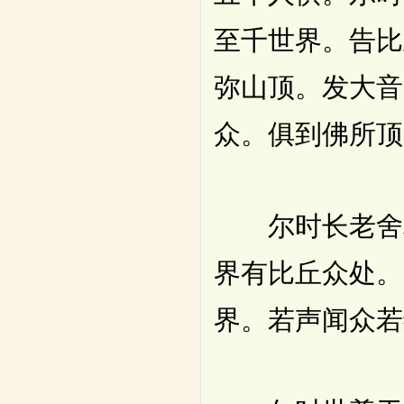
至千世界。告比
弥山顶。发大音
众。俱到佛所顶
尔时长老舍利
界有比丘众处。
界。若声闻众若