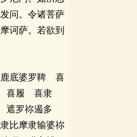
第发问。令诸菩萨
萨摩诃萨。若欲到
鹿底婆罗鞞 喜
罗 喜履 喜隶
 遮罗祢遏多
诃隶比摩隶输婆祢