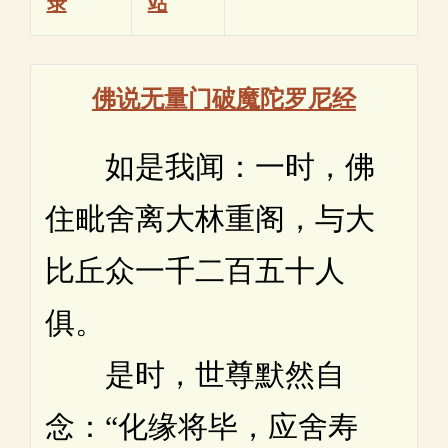
录
站
佛说无量门破魔陀罗尼经
如是我闻：一时，佛
住毗舍离大林重阁，与大
比丘众一千二百五十人
俱。
是时，世尊默然自
念：“化缘将毕，应舍寿