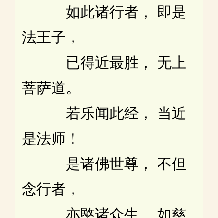
如此诸行者， 即是
法王子，
已得近最胜， 无上
菩萨道。
若乐闻此经， 当近
是法师！
是诸佛世尊， 不但
念行者，
亦愍诸众生， 如慈