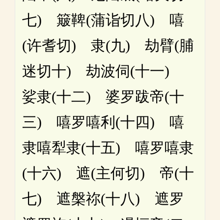
七) 簸鞞(蒲诣切八) 嘻
(许耆切) 隶(九) 劫臂(脯
迷切十) 劫波伺(十一)
娑隶(十二) 婆罗跋帝(十
三) 嘻罗嘻利(十四) 嘻
隶嘻犁隶(十五) 嘻罗嘻隶
(十六) 遮(主何切) 帝(十
七) 遮槃祢(十八) 遮罗