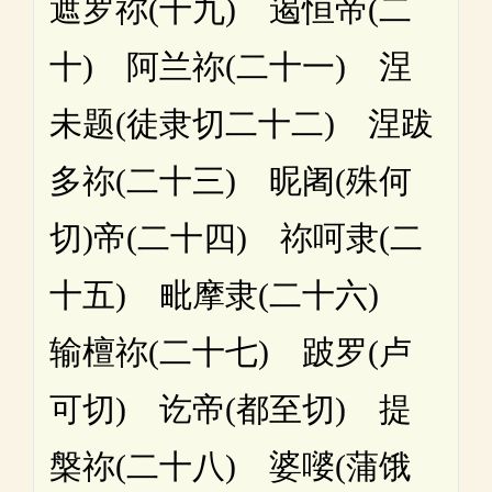
遮罗祢(十九) 遏恒帝(二
十) 阿兰祢(二十一) 涅
未题(徒隶切二十二) 涅跋
多祢(二十三) 昵阇(殊何
切)帝(二十四) 祢呵隶(二
十五) 毗摩隶(二十六)
输檀祢(二十七) 跛罗(卢
可切) 讫帝(都至切) 提
槃祢(二十八) 婆嘙(蒲饿