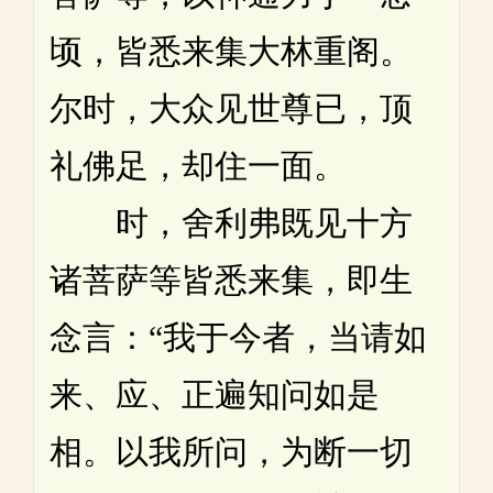
顷，皆悉来集大林重阁。
尔时，大众见世尊已，顶
礼佛足，却住一面。
时，舍利弗既见十方
诸菩萨等皆悉来集，即生
念言：“我于今者，当请如
来、应、正遍知问如是
相。以我所问，为断一切