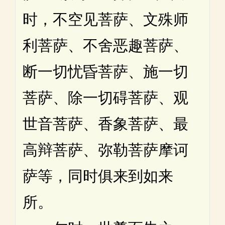
时，不空见菩萨、文殊师
利菩萨、不舍恶趣菩萨、
断一切忧昏菩萨、施一切
菩萨、除一切碍菩萨、观
世音菩萨、香象菩萨、最
高辩菩萨、弥勒菩萨摩诃
萨等，同时俱来到如来
所。