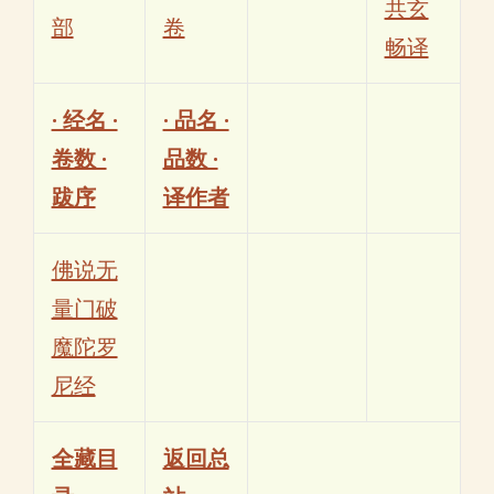
共玄
部
卷
畅译
· 经名 ·
· 品名 ·
卷数 ·
品数 ·
跋序
译作者
佛说无
量门破
魔陀罗
尼经
全藏目
返回总