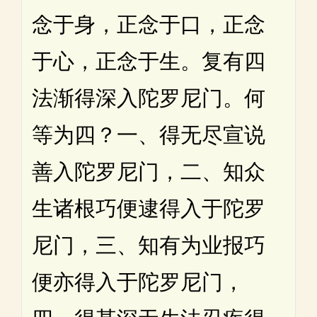
念于身，正念于口，正念
于心，正念于生。复有四
法渐得深入陀罗尼门。何
等为四？一、得无尽宣说
善入陀罗尼门，二、知众
生诸根巧便逮得入于陀罗
尼门，三、知有为业报巧
便亦得入于陀罗尼门，