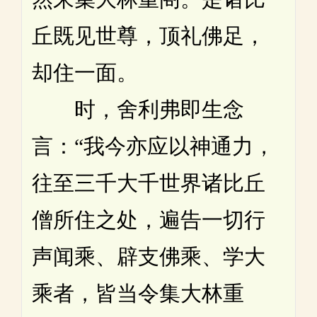
丘既见世尊，顶礼佛足，
却住一面。
时，舍利弗即生念
言：“我今亦应以神通力，
往至三千大千世界诸比丘
僧所住之处，遍告一切行
声闻乘、辟支佛乘、学大
乘者，皆当令集大林重