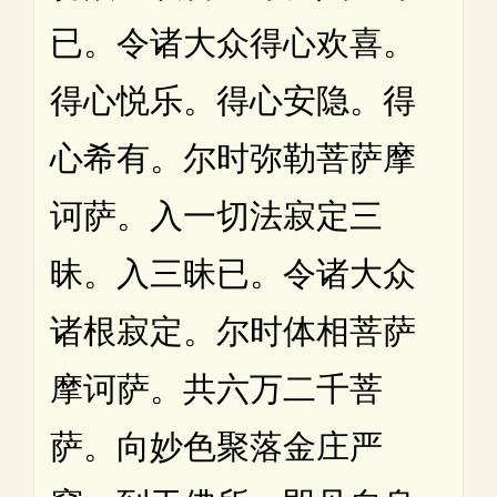
已。令诸大众得心欢喜。
得心悦乐。得心安隐。得
心希有。尔时弥勒菩萨摩
诃萨。入一切法寂定三
昧。入三昧已。令诸大众
诸根寂定。尔时体相菩萨
摩诃萨。共六万二千菩
萨。向妙色聚落金庄严