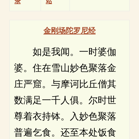
录
站
金刚场陀罗尼经
如是我闻。一时婆伽
婆。住在雪山妙色聚落金
庄严窟。与摩诃比丘僧其
数满足一千人俱。尔时世
尊着衣持钵。入妙色聚落
普遍乞食。还至本处饭食