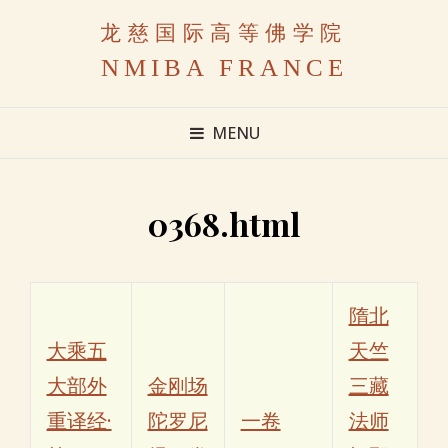
龙慈国际高等佛学院
NMIBA FRANCE
MENU
0368.html
隋北
大乘五
天竺
大部外
金刚场
三藏
重译经·
陀罗尼
一卷
法师