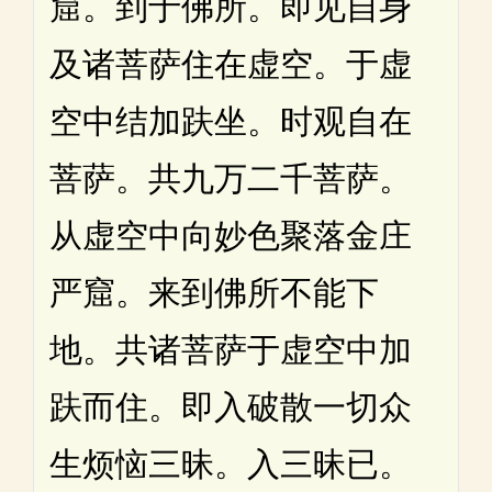
窟。到于佛所。即见自身
及诸菩萨住在虚空。于虚
空中结加趺坐。时观自在
菩萨。共九万二千菩萨。
从虚空中向妙色聚落金庄
严窟。来到佛所不能下
地。共诸菩萨于虚空中加
趺而住。即入破散一切众
生烦恼三昧。入三昧已。