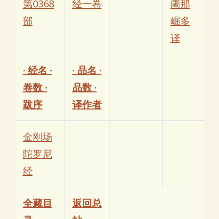
第0368
经一卷
阇那
部
崛多
译
· 经名 ·
· 品名 ·
卷数 ·
品数 ·
跋序
译作者
金刚场
陀罗尼
经
全藏目
返回总