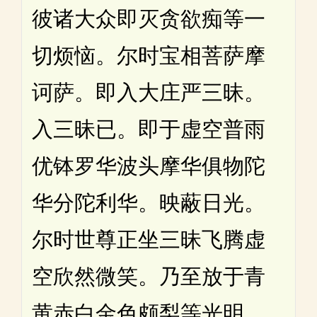
彼诸大众即灭贪欲痴等一
切烦恼。尔时宝相菩萨摩
诃萨。即入大庄严三昧。
入三昧已。即于虚空普雨
优钵罗华波头摩华俱物陀
华分陀利华。映蔽日光。
尔时世尊正坐三昧飞腾虚
空欣然微笑。乃至放于青
黄赤白金色颇梨等光明。