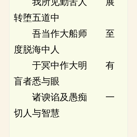
我所见勤苦人 展
转堕五道中
吾当作大船师 至
度脱海中人
于冥中作大明 有
盲者悉与眼
诸谀谄及愚痴 一
切人与智慧