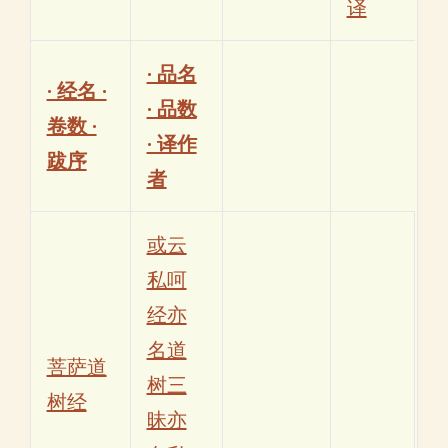
译
· 品名
· 经名 ·
· 品数
卷数 ·
· 译作
跋序
者
或云
私呵
经亦
名道
菩萨道
树三
树经
昧亦