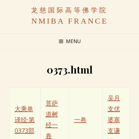
龙慈国际高等佛学院
NMIBA FRANCE
MENU
0373.html
吴月
菩萨
大乘单
支优
道树
译经·第
一卷
婆塞
经一
0373部
支谦
卷