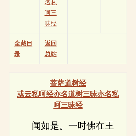
名私
呵三
昧经
全藏目
返回
录
总站
菩萨道树经
或云私呵经亦名道树三昧亦名私
呵三昧经
闻如是。一时佛在王